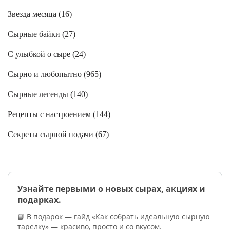
Звезда месяца (
16
)
Сырные байки (
27
)
С улыбкой о сыре (
24
)
Сырно и любопытно (
965
)
Сырные легенды (
140
)
Рецепты с настроением (
144
)
Секреты сырной подачи (
67
)
Узнайте первыми о новых сырах, акциях и
подарках.
📘 В подарок — гайд «Как собрать идеальную сырную
тарелку» — красиво, просто и со вкусом.