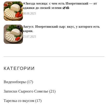
⭐️Звезда месяца: с чем есть Имеретинский — от
аджики до свежей зелени 🌿🧀
08.08.2025
Август. Имеретинский сыр: вкус, у которого есть
корни.
25.07.2025
КАТЕГОРИИ
Видеообзоры (
17
)
Записки Сырного Сомелье (
21
)
Тарелка со вкусом (
17
)