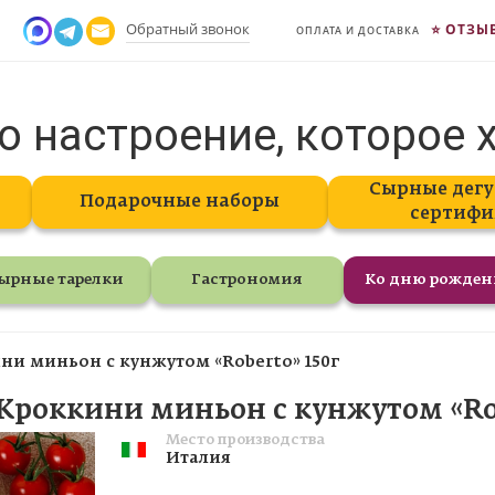
Обратный звонок
ОТЗЫ
ОПЛАТА И ДОСТАВКА
о настроение, которое 
Сырные дегу
Подарочные наборы
сертифи
ырные тарелки
Гастрономия
Ко дню рожде
и миньон с кунжутом «Roberto» 150г
Кроккини миньон с кунжутом «Rob
Место производства
Италия