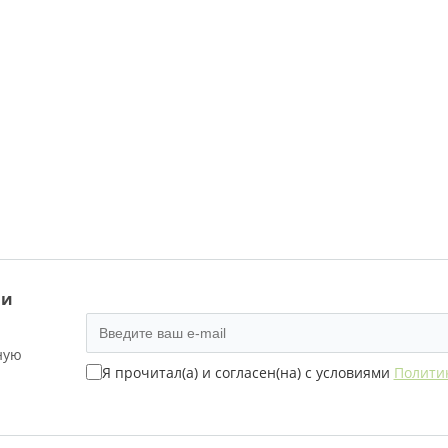
 и
ную
Я прочитал(а) и согласен(на) с условиями
Полити