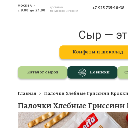
МОСКВА
доставка
+7 925 735-10-38
с 9:00 до 21:00
по Москве и России
Сыр — эт
Конфеты и шоколад
Каталог сыров
Новинки
С
Главная
Палочки Хлебные Гриссини Кроккин
Палочки Хлебные Гриссини 