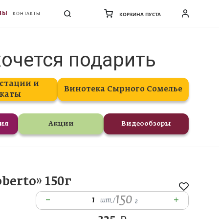
ВЫ
КОНТАКТЫ
КОРЗИНА ПУСТА
хочется подарить
стации и
Винотека Сырного Сомелье
каты
ния
Акции
Видеообзоры
erto» 150г
150
–
+
1
шт.
/
г