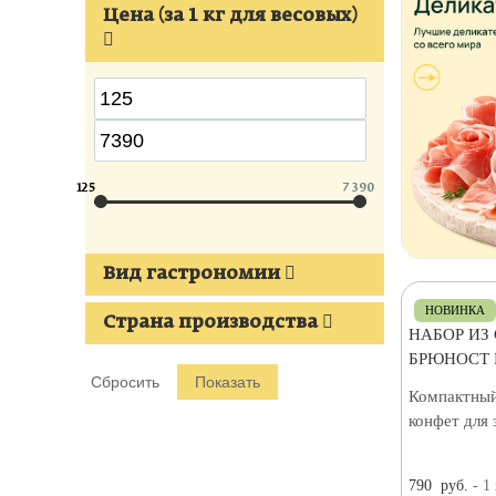
Цена (за 1 кг для весовых)
125
7 390
Вид гастрономии
НОВИНКА
Страна производства
НАБОР ИЗ
БРЮНОСТ 
Компактный
конфет для 
790
руб.
- 1