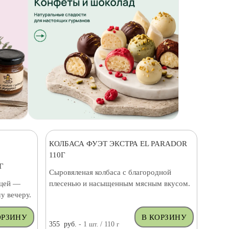
КОЛБАСА ФУЭТ ЭКСТРА EL PARADOR
110Г
Г
Сыровяленая колбаса с благородной
ицей —
плесенью и насыщенным мясным вкусом.
у вечеру.
355
руб.
- 1
шт.
/ 110
г