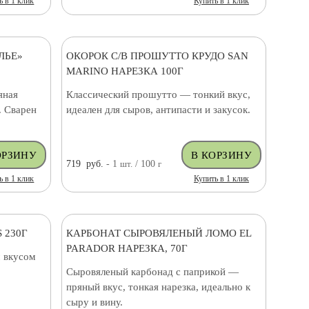
ь в 1 клик
Купить в 1 клик
ЛЬЕ»
ОКОРОК С/В ПРОШУТТО КРУДО SAN
MARINO НАРЕЗКА 100Г
яная
Классический прошутто — тонкий вкус,
. Сварен
идеален для сыров, антипасти и закусок.
719
руб.
- 1
шт.
/ 100
г
ь в 1 клик
Купить в 1 клик
 230Г
КАРБОНАТ СЫРОВЯЛЕНЫЙ ЛОМО EL
PARADOR НАРЕЗКА, 70Г
 вкусом
Сыровяленый карбонад с паприкой —
пряный вкус, тонкая нарезка, идеально к
сыру и вину.