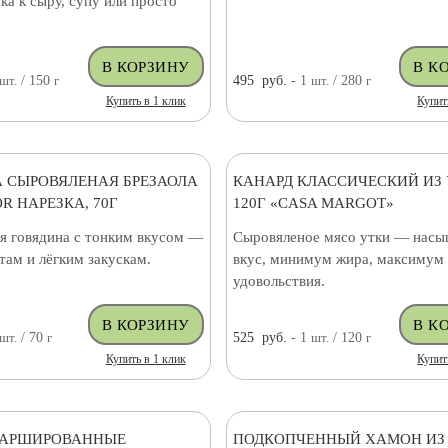
ска к сыру, супу или просто
шт.
/ 150
г
495
руб.
- 1
шт.
/ 280
г
Купить в 1 клик
Купит
 СЫРОВЯЛЕНАЯ БРЕЗАОЛА
КАНАРД КЛАССИЧЕСКИЙ ИЗ
R НАРЕЗКА, 70Г
120Г «CASA MARGOT»
я говядина с тонким вкусом —
Сыровяленое мясо утки — нас
атам и лёгким закускам.
вкус, минимум жира, максимум 
удовольствия.
шт.
/ 70
г
525
руб.
- 1
шт.
/ 120
г
Купить в 1 клик
Купит
ФАРШИРОВАННЫЕ
ПОДКОПЧЕННЫЙ ХАМОН ИЗ