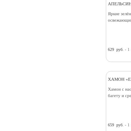
АПЕЛЬСИН
Яркие зелён
освежающим
629
руб.
- 1
ХАМОН «E
Хамон с на
багету и с
659
руб.
- 1