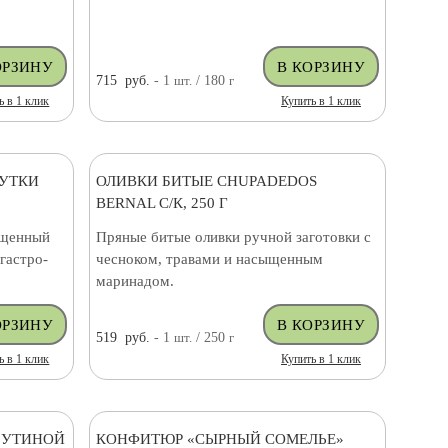
715
руб.
- 1
шт.
/ 180
г
ь в 1 клик
Купить в 1 клик
 УТКИ
ОЛИВКИ БИТЫЕ CHUPADEDOS
BERNAL С/К, 250 Г
ыщенный
Пряные битые оливки ручной заготовки с
гастро-
чесноком, травами и насыщенным
маринадом.
519
руб.
- 1
шт.
/ 250
г
ь в 1 клик
Купить в 1 клик
 УТИНОЙ
КОНФИТЮР «СЫРНЫЙ СОМЕЛЬЕ»