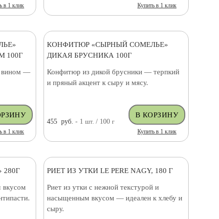
ь в 1 клик
Купить в 1 клик
ЛЬЕ»
КОНФИТЮР «СЫРНЫЙ СОМЕЛЬЕ»
 100Г
ДИКАЯ БРУСНИКА 100Г
и вином —
Конфитюр из дикой брусники — терпкий
и пряный акцент к сыру и мясу.
455
руб.
- 1
шт.
/ 100
г
ь в 1 клик
Купить в 1 клик
 280Г
РИЕТ ИЗ УТКИ LE PERE NAGY, 180 Г
 вкусом
Риет из утки с нежной текстурой и
нтипасти.
насыщенным вкусом — идеален к хлебу и
сыру.