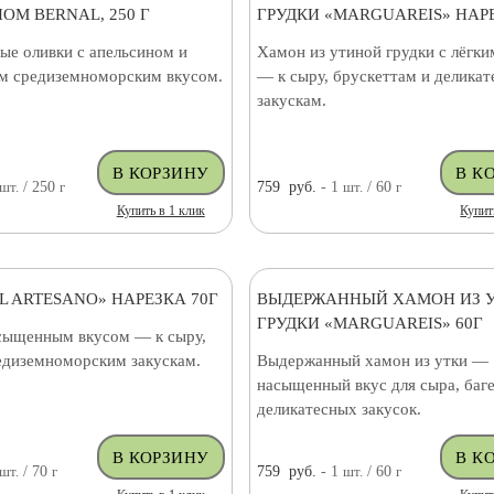
ОМ BERNAL, 250 Г
ГРУДКИ «MARGUAREIS» НАРЕ
ые оливки с апельсином и
Хамон из утиной грудки с лёгк
 средиземноморским вкусом.
— к сыру, брускеттам и делика
закускам.
шт.
/ 250
г
759
руб.
- 1
шт.
/ 60
г
Купить в 1 клик
Купит
L ARTESANO» НАРЕЗКА 70Г
ВЫДЕРЖАННЫЙ ХАМОН ИЗ 
ГРУДКИ «MARGUAREIS» 60Г
сыщенным вкусом — к сыру,
редиземноморским закускам.
Выдержанный хамон из утки —
насыщенный вкус для сыра, баге
деликатесных закусок.
шт.
/ 70
г
759
руб.
- 1
шт.
/ 60
г