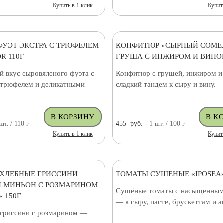
Купить в 1 клик
Купит
ФУЭТ ЭКСТРА С ТРЮФЕЛЕМ
КОНФИТЮР «СЫРНЫЙ СОМЕ
R 110Г
ГРУША С ИНЖИРОМ И ВИНОМ
й вкус сыровяленого фуэта с
Конфитюр с грушей, инжиром 
трюфелем и деликатными
сладкий тандем к сыру и вину.
шт.
/ 110
г
455
руб.
- 1
шт.
/ 100
г
Купить в 1 клик
Купит
ХЛЕБНЫЕ ГРИССИНИ
ТОМАТЫ СУШЕНЫЕ «IPOSEA»
 МИНЬОН С РОЗМАРИНОМ
Сушёные томаты с насыщенным
 150Г
— к сыру, пасте, брускеттам и а
гриссини с розмарином —