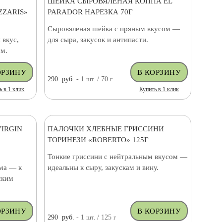
ШЕЙКА СЫРОВЯЛЕНАЯ КОППА EL
ZARIS»
PARADOR НАРЕЗКА 70Г
Сыровяленая шейка с пряным вкусом —
 вкус,
для сыра, закусок и антипасти.
ам.
290
руб.
- 1
шт.
/ 70
г
ь в 1 клик
Купить в 1 клик
IRGIN
ПАЛОЧКИ ХЛЕБНЫЕ ГРИССИНИ
ТОРИНЕЗИ «ROBERTO» 125Г
Тонкие гриссини с нейтральным вкусом —
има — к
идеальны к сыру, закускам и вину.
ским
290
руб.
- 1
шт.
/ 125
г