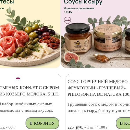
СОУС ГОРЧИЧНЫЙ МЕДОВО-
 СЫРНЫХ КОНФЕТ С СЫРОМ
ФРУКТОВЫЙ «ГРУШЕВЫЙ»
ИЗ КОЗЬЕГО МОЛОКА, 5 ШТ.
PHILOSOPHIA DE NATURA 100
 набор необычных сырных
Грушевый соус с мёдом и горч
знакомства с новым вкусом.
идеален к сыру, багету и уютном
шт.
/ 60
г
225
руб.
- 1
шт.
/ 100
г