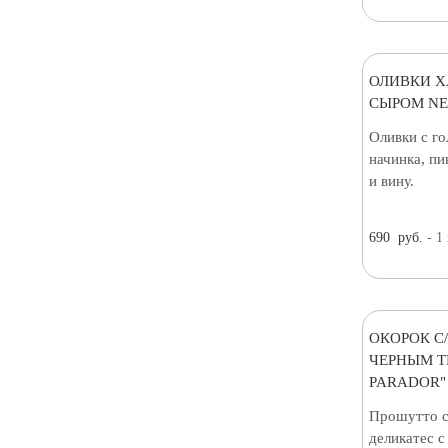
ОЛИВКИ Х
СЫРОМ NEF
Оливки с г
начинка, пи
и вину.
690
руб.
- 1
ОКОРОК С
ЧЕРНЫМ Т
PARADOR"
Прошутто 
деликатес 