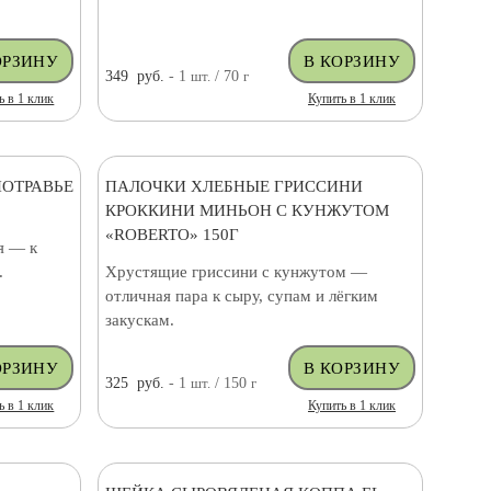
349
руб.
- 1
шт.
/ 70
г
ь в 1 клик
Купить в 1 клик
НОТРАВЬЕ
ПАЛОЧКИ ХЛЕБНЫЕ ГРИССИНИ
КРОККИНИ МИНЬОН С КУНЖУТОМ
«ROBERTO» 150Г
я — к
.
Хрустящие гриссини с кунжутом —
отличная пара к сыру, супам и лёгким
закускам.
325
руб.
- 1
шт.
/ 150
г
ь в 1 клик
Купить в 1 клик