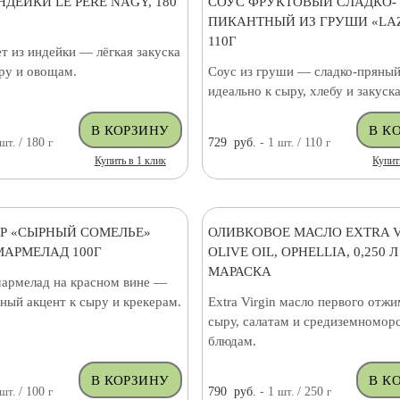
НДЕЙКИ LE PERE NAGY, 180
СОУС ФРУКТОВЫЙ СЛАДКО-
ПИКАНТНЫЙ ИЗ ГРУШИ «LAZ
110Г
т из индейки — лёгкая закуска
ыру и овощам.
Соус из груши — сладко-пряный
идеально к сыру, хлебу и закуск
шт.
/ 180
г
729
руб.
- 1
шт.
/ 110
г
Купить в 1 клик
Купит
Р «СЫРНЫЙ СОМЕЛЬЕ»
ОЛИВКОВОЕ МАСЛО EXTRA V
АРМЕЛАД 100Г
OLIVE OIL, OPHELLIA, 0,250 Л
МАРАСКА
армелад на красном вине —
ный акцент к сыру и крекерам.
Extra Virgin масло первого отж
сыру, салатам и средиземномор
блюдам.
шт.
/ 100
г
790
руб.
- 1
шт.
/ 250
г