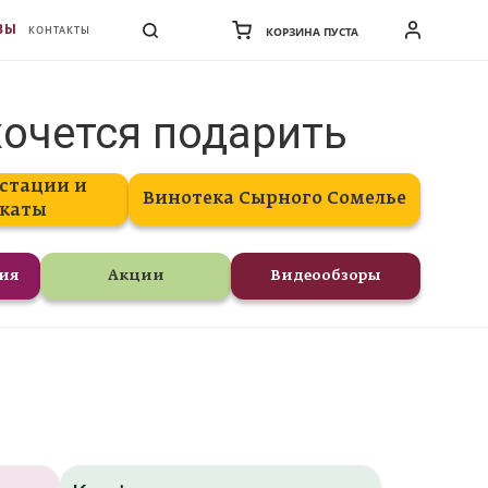
ВЫ
КОНТАКТЫ
КОРЗИНА ПУСТА
хочется подарить
стации и
Винотека Сырного Сомелье
каты
ния
Акции
Видеообзоры