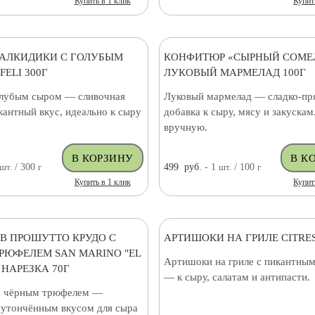
Купить в 1 клик
Купит
АЛКИДИКИ С ГОЛУБЫМ
КОНФИТЮР «СЫРНЫЙ СОМЕ
ELI 300Г
ЛУКОВЫЙ МАРМЕЛАД 100Г
олубым сыром — сливочная
Луковый мармелад — сладко-пр
кантный вкус, идеально к сыру
добавка к сыру, мясу и закускам
вручную.
шт.
/ 300
г
499
руб.
- 1
шт.
/ 100
г
Купить в 1 клик
Купит
/В ПРОШУТТО КРУДО С
АРТИШОКИ НА ГРИЛЕ CITRES
РЮФЕЛЕМ SAN MARINO "EL
Артишоки на гриле с пикантным
 НАРЕЗКА 70Г
— к сыру, салатам и антипасти.
с чёрным трюфелем —
с утончённым вкусом для сыра