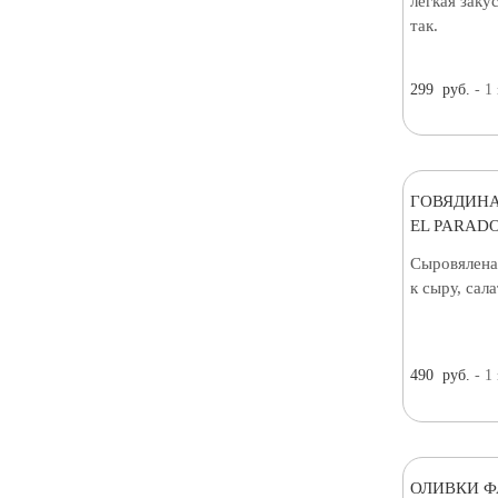
лёгкая заку
так.
299
руб.
- 1
ГОВЯДИНА
EL PARADO
Сыровялена
к сыру, сал
490
руб.
- 1
ОЛИВКИ 