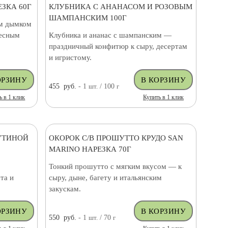
ЗКА 60Г
КЛУБНИКА С АНАНАСОМ И РОЗОВЫМ
ШАМПАНСКИМ 100Г
им дымком
тесным
Клубника и ананас с шампанским —
праздничный конфитюр к сыру, десертам
и игристому.
455
руб.
- 1
шт.
/ 100
г
ь в 1 клик
Купить в 1 клик
УТИНОЙ
ОКОРОК С/В ПРОШУТТО КРУДО SAN
MARINO НАРЕЗКА 70Г
Тонкий прошутто с мягким вкусом — к
та и
сыру, дыне, багету и итальянским
закускам.
550
руб.
- 1
шт.
/ 70
г