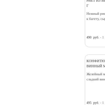
РИЕТ ИЗ И
Г
Нежный рие
к багету, с
490
руб.
- 1
КОНФИТЮ
ВИННЫЙ М
Желейный м
сладкий вин
495
руб.
- 1