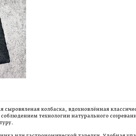
я сыровяленая колбаска, вдохновлённая классич
с соблюдением технологии натурального созреван
туру.
ника или гастрономической тарелки. Удобная упак