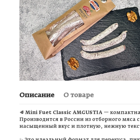
Описание
О товаре
🥩
Mini Fuet Classic AMGUSTIA
— компактна
Производится в России из отборного мяса 
насыщенный вкус и плотную, нежную текс
✨ Это идеальный формат для перекуса, пик