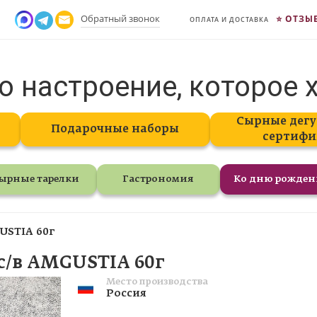
Обратный звонок
ОТЗЫ
ОПЛАТА И ДОСТАВКА
о настроение, которое 
Сырные дегу
Подарочные наборы
сертифи
ырные тарелки
Гастрономия
Ко дню рожде
GUSTIA 60г
 с/в AMGUSTIA 60г
Место производства
Россия