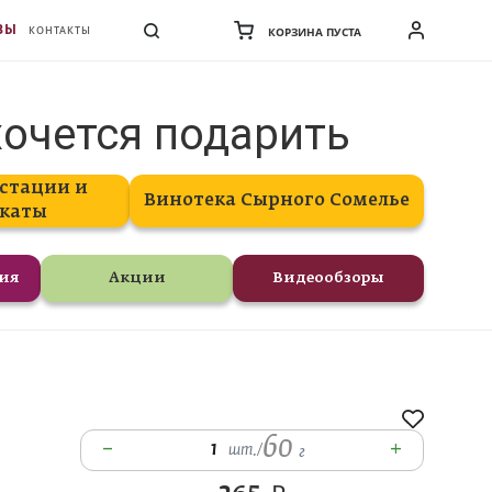
ВЫ
КОНТАКТЫ
КОРЗИНА ПУСТА
хочется подарить
стации и
Винотека Сырного Сомелье
каты
ния
Акции
Видеообзоры
60
–
+
1
шт.
/
г