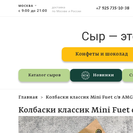
МОСКВА
доставка
+7 925 735-10-38
с 9:00 до 21:00
по Москве и России
Сыр — эт
Конфеты и шоколад
Каталог сыров
Новинки
С
Главная
Колбаски классик Mini Fuet с/в AM
Колбаски классик Mini Fuet