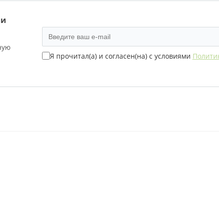
 и
ную
Я прочитал(а) и согласен(на) с условиями
Полити