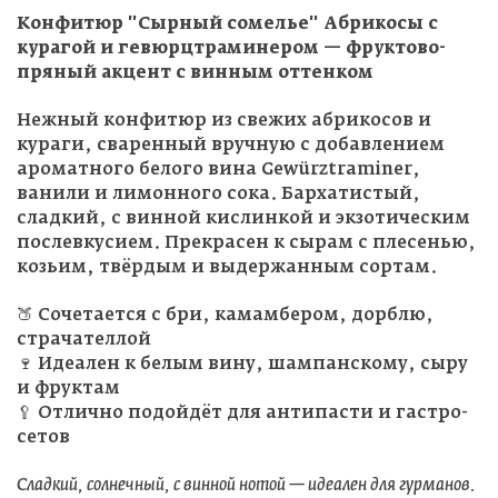
Конфитюр "Сырный сомелье" Абрикосы с
курагой и гевюрцтраминером — фруктово-
пряный акцент с винным оттенком
Нежный конфитюр из свежих абрикосов и
кураги, сваренный вручную с добавлением
ароматного белого вина Gewürztraminer,
ванили и лимонного сока. Бархатистый,
сладкий, с винной кислинкой и экзотическим
послевкусием. Прекрасен к сырам с плесенью,
козьим, твёрдым и выдержанным сортам.
🍑 Сочетается с бри, камамбером, дорблю,
страчателлой
🍷 Идеален к белым вину, шампанскому, сыру
и фруктам
🥄 Отлично подойдёт для антипасти и гастро-
сетов
Сладкий, солнечный, с винной нотой — идеален для гурманов.