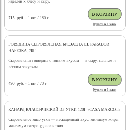
идеален к хлебу и сыру.
715
руб.
- 1
шт.
/ 180
г
Купить в 1 клик
ГОВЯДИНА СЫРОВЯЛЕНАЯ БРЕЗАОЛА EL PARADOR
НАРЕЗКА, 70Г
Сыровяленая говядина с тонким вкусом — к сыру, салатам и
лёгким закускам.
490
руб.
- 1
шт.
/ 70
г
Купить в 1 клик
КАНАРД КЛАССИЧЕСКИЙ ИЗ УТКИ 120Г «CASA MARGOT»
Сыровяленое мясо утки — насыщенный вкус, минимум жира,
максимум гастро-удовольствия.