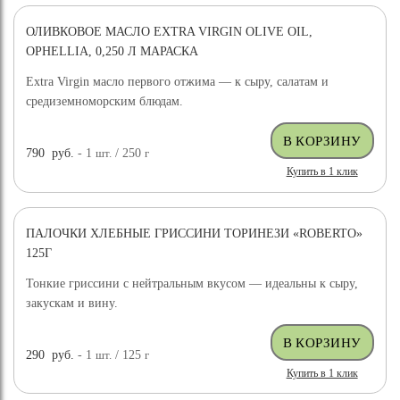
ОЛИВКОВОЕ МАСЛО EXTRA VIRGIN OLIVE OIL,
OPHELLIA, 0,250 Л МАРАСКА
Extra Virgin масло первого отжима — к сыру, салатам и
средиземноморским блюдам.
790
руб.
- 1
шт.
/ 250
г
Купить в 1 клик
ПАЛОЧКИ ХЛЕБНЫЕ ГРИССИНИ ТОРИНЕЗИ «ROBERTO»
125Г
Тонкие гриссини с нейтральным вкусом — идеальны к сыру,
закускам и вину.
290
руб.
- 1
шт.
/ 125
г
Купить в 1 клик