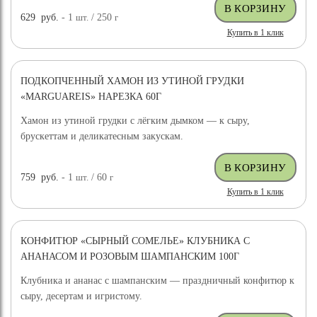
629
руб.
- 1
шт.
/ 250
г
Купить в 1 клик
ПОДКОПЧЕННЫЙ ХАМОН ИЗ УТИНОЙ ГРУДКИ
«MARGUAREIS» НАРЕЗКА 60Г
Хамон из утиной грудки с лёгким дымком — к сыру,
брускеттам и деликатесным закускам.
759
руб.
- 1
шт.
/ 60
г
Купить в 1 клик
КОНФИТЮР «СЫРНЫЙ СОМЕЛЬЕ» КЛУБНИКА С
АНАНАСОМ И РОЗОВЫМ ШАМПАНСКИМ 100Г
Клубника и ананас с шампанским — праздничный конфитюр к
сыру, десертам и игристому.