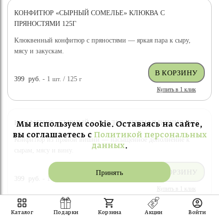
КОНФИТЮР «СЫРНЫЙ СОМЕЛЬЕ» КЛЮКВА С
ПРЯНОСТЯМИ 125Г
Клюквенный конфитюр с пряностями — яркая пара к сыру,
мясу и закускам.
399
руб.
- 1
шт.
/ 125
г
Купить в 1 клик
КОНФИТЮР «СЫРНЫЙ СОМЕЛЬЕ» ПРЯНАЯ ВИШНЯ 125Г
Мы используем cookie. Оставаясь на сайте,
вы соглашаетесь с
Политикой персональных
Конфитюр из пряной вишни — насыщенное дополнение к
данных
.
сырам, мясу и вину.
Принять
399
руб.
- 1
шт.
/ 125
г
Купить в 1 клик
Каталог
Подарки
Корзина
Акции
Войти