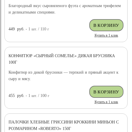
Благородный вкус сыровяленого фуэта с ароматным трюфелем
и деликатными специями.
449
руб.
- 1
шт.
/ 110
г
Купить в 1 клик
КОНФИТЮР «СЫРНЫЙ СОМЕЛЬЕ» ДИКАЯ БРУСНИКА
100Г
Конфитюр из дикой брусники — терпкий и пряный акцент к
сыру и мясу.
455
руб.
- 1
шт.
/ 100
г
Купить в 1 клик
ПАЛОЧКИ ХЛЕБНЫЕ ГРИССИНИ КРОККИНИ МИНЬОН С
РОЗМАРИНОМ «ROBERTO» 150Г