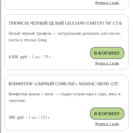
Купить в 1 клик
ТРЮФЕЛЬ ЧЕРНЫЙ ЦЕЛЫЙ GIULIANO TARTUFI 70Г СТ/Б
ДОСТАВКА БЕСПЛАТНО
Целый чёрный трюфель — натуральный деликатес для соусов,
пасты и тёплых блюд.
4 950
руб.
- 1
шт.
/ 70
г
Купить в 1 клик
КОНФИТЮР «СЫРНЫЙ СОМЕЛЬЕ» АНАНАС-ЧИЛИ 125Г
Конфитюр ананас с чили — сладко-острая пара к сыру, мясу и
закускам.
399
руб.
- 1
шт.
/ 125
г
Купить в 1 клик