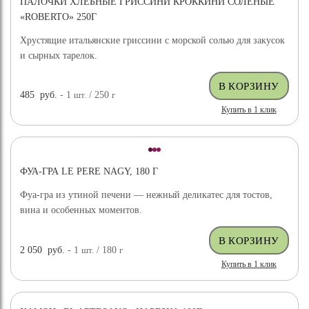
ПАЛОЧКИ ХЛЕБНЫЕ ГРИССИНИ КРОККИНИ СОЛЕНЫЕ
«ROBERTO» 250Г
Хрустящие итальянские гриссини с морской солью для закусок
и сырных тарелок.
485
руб.
- 1
шт.
/ 250
г
Купить в 1 клик
ФУА-ГРА LE PERE NAGY, 180 Г
Фуа-гра из утиной печени — нежный деликатес для тостов,
вина и особенных моментов.
2 050
руб.
- 1
шт.
/ 180
г
Купить в 1 клик