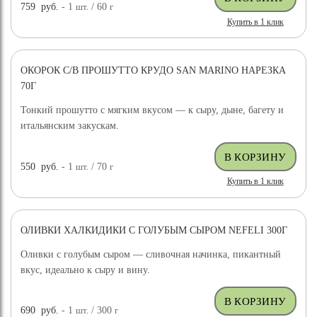
759
руб.
- 1
шт.
/ 60
г
Купить в 1 клик
ОКОРОК С/В ПРОШУТТО КРУДО SAN MARINO НАРЕЗКА
70Г
Тонкий прошутто с мягким вкусом — к сыру, дыне, багету и
итальянским закускам.
550
руб.
- 1
шт.
/ 70
г
Купить в 1 клик
ОЛИВКИ ХАЛКИДИКИ С ГОЛУБЫМ СЫРОМ NEFELI 300Г
Оливки с голубым сыром — сливочная начинка, пикантный
вкус, идеально к сыру и вину.
690
руб.
- 1
шт.
/ 300
г