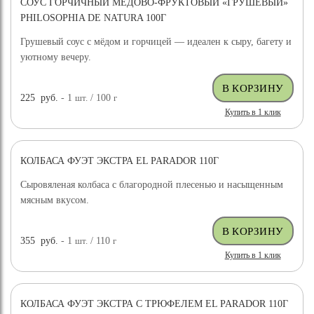
СОУС ГОРЧИЧНЫЙ МЕДОВО-ФРУКТОВЫЙ «ГРУШЕВЫЙ»
PHILOSOPHIA DE NATURA 100Г
Грушевый соус с мёдом и горчицей — идеален к сыру, багету и
уютному вечеру.
225
руб.
- 1
шт.
/ 100
г
Купить в 1 клик
КОЛБАСА ФУЭТ ЭКСТРА EL PARADOR 110Г
Сыровяленая колбаса с благородной плесенью и насыщенным
мясным вкусом.
355
руб.
- 1
шт.
/ 110
г
Купить в 1 клик
КОЛБАСА ФУЭТ ЭКСТРА С ТРЮФЕЛЕМ EL PARADOR 110Г