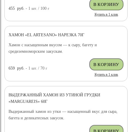
455
руб.
- 1
шт.
/ 100
г
Купить в 1 клик
ХАМОН «EL ARTESANO» НАРЕЗКА 70Г
Хамон с насыщенным вкусом — к сыру, багету и
средиземноморским закускам.
659
руб.
- 1
шт.
/ 70
г
Купить в 1 клик
ВЫДЕРЖАННЫЙ ХАМОН ИЗ УТИНОЙ ГРУДКИ
«MARGUAREIS» 60Г
Выдержанный хамон из утки — насыщенный вкус для сыра,
багета и деликатесных закусок.