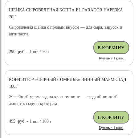
ШЕЙКА СЫРОВЯЛЕНАЯ КОППА EL PARADOR НАРЕЗКА
70Г
Сыровяленая шейка с пряным вкусом — для сыра, закусок и
антипасти.
290
руб.
- 1
шт.
/ 70
г
Купить в 1 клик
КОНФИТЮР «СЫРНЫЙ СОМЕЛЬЕ» ВИННЫЙ МАРМЕЛАД
100Г
Желейный мармелад на красном вине — сладкий винный
акцент к сыру и крекерам.
495
руб.
- 1
шт.
/ 100
г
Купить в 1 клик