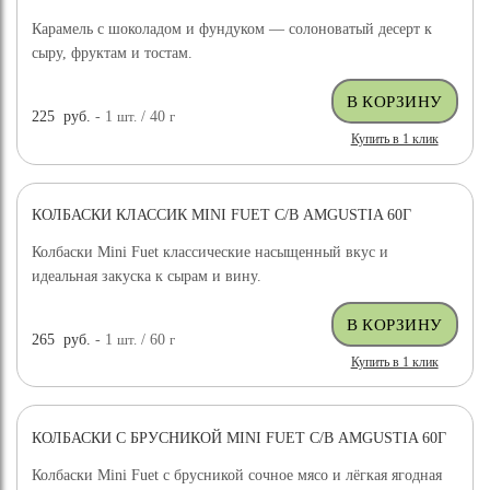
Карамель с шоколадом и фундуком — солоноватый десерт к
сыру, фруктам и тостам.
225
руб.
- 1
шт.
/ 40
г
Купить в 1 клик
КОЛБАСКИ КЛАССИК MINI FUET С/В AMGUSTIA 60Г
Колбаски Mini Fuet классические насыщенный вкус и
идеальная закуска к сырам и вину.
265
руб.
- 1
шт.
/ 60
г
Купить в 1 клик
КОЛБАСКИ С БРУСНИКОЙ MINI FUET С/В AMGUSTIA 60Г
Колбаски Mini Fuet с брусникой сочное мясо и лёгкая ягодная