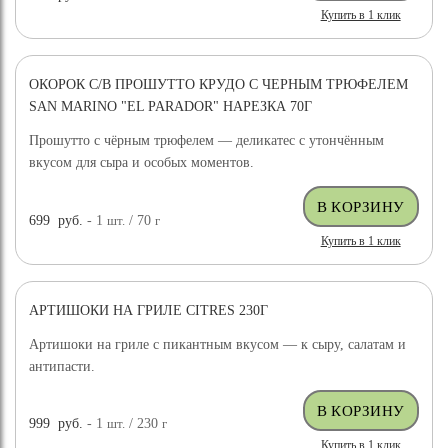
Купить в 1 клик
ОКОРОК С/В ПРОШУТТО КРУДО С ЧЕРНЫМ ТРЮФЕЛЕМ
SAN MARINO "EL PARADOR" НАРЕЗКА 70Г
Прошутто с чёрным трюфелем — деликатес с утончённым
вкусом для сыра и особых моментов.
699
руб.
- 1
шт.
/ 70
г
Купить в 1 клик
АРТИШОКИ НА ГРИЛЕ CITRES 230Г
Артишоки на гриле с пикантным вкусом — к сыру, салатам и
антипасти.
999
руб.
- 1
шт.
/ 230
г
Купить в 1 клик