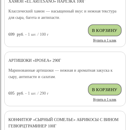
ХАМОН «EL ARTESANO» НАРЕЗКА 100Г
Классический хамон — насыщенный вкус и нежная текстура
для сыра, багета и антипасти.
699
руб.
- 1
шт.
/ 100
г
Купить в 1 клик
АРТИШОКИ «IPOSEA» 290Г
Маринованные артишоки — нежная и ароматная закуска к
сыру, антипасти и салатам.
695
руб.
- 1
шт.
/ 290
г
Купить в 1 клик
КОНФИТЮР «СЫРНЫЙ СОМЕЛЬЕ» АБРИКОСЫ С ВИНОМ
ГЕВЮРЦТРАМИНЕР 100Г