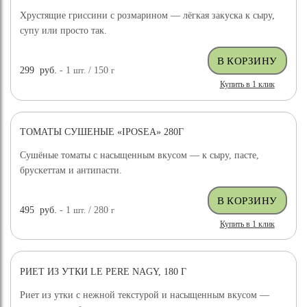
Хрустящие гриссини с розмарином — лёгкая закуска к сыру,
супу или просто так.
299
руб.
- 1
шт.
/ 150
г
Купить в 1 клик
ТОМАТЫ СУШЕНЫЕ «IPOSEA» 280Г
Сушёные томаты с насыщенным вкусом — к сыру, пасте,
брускеттам и антипасти.
495
руб.
- 1
шт.
/ 280
г
Купить в 1 клик
РИЕТ ИЗ УТКИ LE PERE NAGY, 180 Г
Риет из утки с нежной текстурой и насыщенным вкусом —