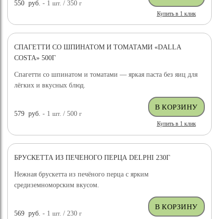
550
руб.
- 1
шт.
/ 350
г
Купить в 1 клик
СПАГЕТТИ СО ШПИНАТОМ И ТОМАТАМИ «DALLA
COSTA» 500Г
Спагетти со шпинатом и томатами — яркая паста без яиц для
лёгких и вкусных блюд.
579
руб.
- 1
шт.
/ 500
г
Купить в 1 клик
БРУСКЕТТА ИЗ ПЕЧЕНОГО ПЕРЦА DELPHI 230Г
Нежная брускетта из печёного перца с ярким
средиземноморским вкусом.
569
руб.
- 1
шт.
/ 230
г