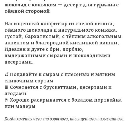
шоколад с коньяком — десерт для гурмана с
тёмной стороной
Насыщенный конфитюр из спелой вишни,
тёмного шоколада и натурального коньяка.
Густой, бархатистый, с тёплым алкогольным
акцентом и благородной кислинкой вишни.
Идеален в дуэте с бри, дорблю,
Авторизация
выдержанными сырами и шоколадными
десертами.
Регистрация
🍒 Подавайте к сырам с плесенью и мягким
сливочным сортам
Введите Ваш e-mail и пароль
Запо
🍫 Сочетается с брускеттами, десертами и
ягодами
Email
*
🥂 Хорошо раскрывается с бокалом портвейна
E-mail
или мадеры
Когда хочется чего-то взрослого, насыщенного и изысканного.
Паро
*
Пароль