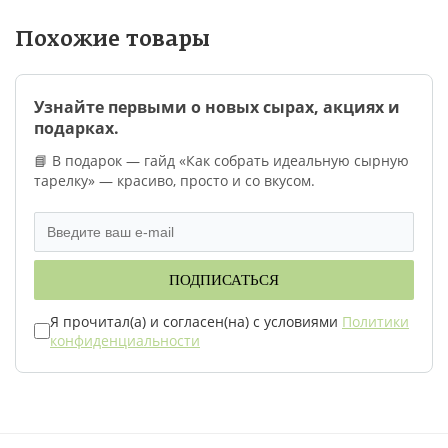
Похожие товары
Подт
Забыли пароль?
Узнайте первыми о новых сырах, акциях и
подарках.
Нет аккаунта?
Зарегистрируйтесь!
📘 В подарок — гайд «Как собрать идеальную сырную
Моби
тарелку» — красиво, просто и со вкусом.
Войти
Нажимая на кнопку "Войти", вы соглашаетесь на
использование и
обработку персональных данных
и
ПОДПИСАТЬСЯ
Введ
принимаете условия
публичной оферты
.
Я прочитал(а) и согласен(на) с условиями
Политики
конфиденциальности