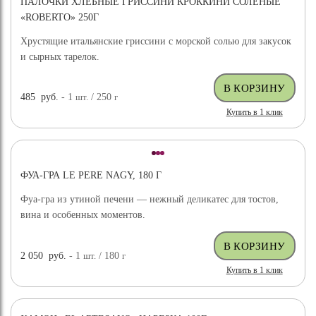
ПАЛОЧКИ ХЛЕБНЫЕ ГРИССИНИ КРОККИНИ СОЛЕНЫЕ
«ROBERTO» 250Г
Хрустящие итальянские гриссини с морской солью для закусок
и сырных тарелок.
485
руб.
- 1
шт.
/ 250
г
Купить в 1 клик
ФУА-ГРА LE PERE NAGY, 180 Г
Фуа-гра из утиной печени — нежный деликатес для тостов,
вина и особенных моментов.
2 050
руб.
- 1
шт.
/ 180
г
Купить в 1 клик