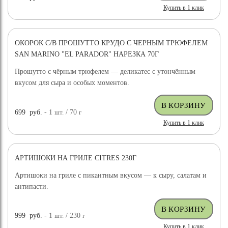
Купить в 1 клик
ОКОРОК С/В ПРОШУТТО КРУДО С ЧЕРНЫМ ТРЮФЕЛЕМ
SAN MARINO "EL PARADOR" НАРЕЗКА 70Г
Прошутто с чёрным трюфелем — деликатес с утончённым
вкусом для сыра и особых моментов.
699
руб.
- 1
шт.
/ 70
г
Купить в 1 клик
АРТИШОКИ НА ГРИЛЕ CITRES 230Г
Артишоки на гриле с пикантным вкусом — к сыру, салатам и
антипасти.
999
руб.
- 1
шт.
/ 230
г
Купить в 1 клик