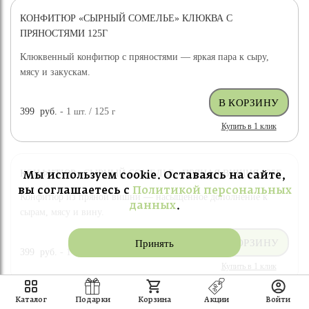
КОНФИТЮР «СЫРНЫЙ СОМЕЛЬЕ» КЛЮКВА С
ПРЯНОСТЯМИ 125Г
Клюквенный конфитюр с пряностями — яркая пара к сыру,
мясу и закускам.
399
руб.
- 1
шт.
/ 125
г
Купить в 1 клик
КОНФИТЮР «СЫРНЫЙ СОМЕЛЬЕ» ПРЯНАЯ ВИШНЯ 125Г
Мы используем cookie. Оставаясь на сайте,
вы соглашаетесь с
Политикой персональных
Конфитюр из пряной вишни — насыщенное дополнение к
данных
.
сырам, мясу и вину.
Принять
399
руб.
- 1
шт.
/ 125
г
Купить в 1 клик
Каталог
Подарки
Корзина
Акции
Войти