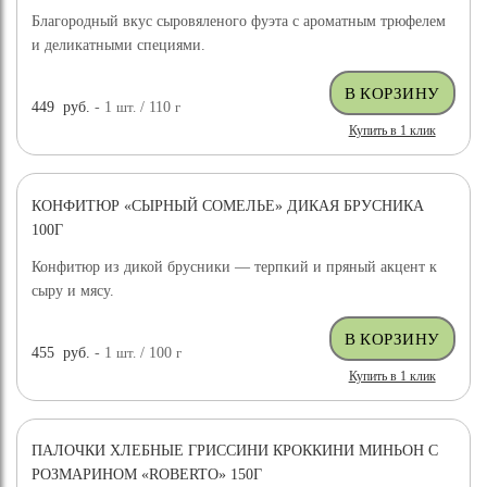
Благородный вкус сыровяленого фуэта с ароматным трюфелем
и деликатными специями.
449
руб.
- 1
шт.
/ 110
г
Купить в 1 клик
КОНФИТЮР «СЫРНЫЙ СОМЕЛЬЕ» ДИКАЯ БРУСНИКА
100Г
Конфитюр из дикой брусники — терпкий и пряный акцент к
сыру и мясу.
455
руб.
- 1
шт.
/ 100
г
Купить в 1 клик
ПАЛОЧКИ ХЛЕБНЫЕ ГРИССИНИ КРОККИНИ МИНЬОН С
РОЗМАРИНОМ «ROBERTO» 150Г