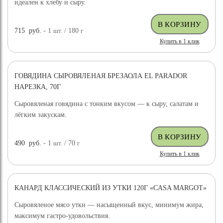
идеален к хлебу и сыру.
715
руб.
- 1
шт.
/ 180
г
Купить в 1 клик
ГОВЯДИНА СЫРОВЯЛЕНАЯ БРЕЗАОЛА EL PARADOR
НАРЕЗКА, 70Г
Сыровяленая говядина с тонким вкусом — к сыру, салатам и
лёгким закускам.
490
руб.
- 1
шт.
/ 70
г
Купить в 1 клик
КАНАРД КЛАССИЧЕСКИЙ ИЗ УТКИ 120Г «CASA MARGOT»
Сыровяленое мясо утки — насыщенный вкус, минимум жира,
максимум гастро-удовольствия.