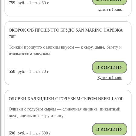
759
руб.
- 1
шт.
/ 60
г
Купить в 1 клик
ОКОРОК С/В ПРОШУТТО КРУДО SAN MARINO НАРЕЗКА
70Г
Тонкий прошутто с мягким вкусом — к сыру, дыне, багету и
итальянским закускам.
550
руб.
- 1
шт.
/ 70
г
Купить в 1 клик
ОЛИВКИ ХАЛКИДИКИ С ГОЛУБЫМ СЫРОМ NEFELI 300Г
Оливки с голубым сыром — сливочная начинка, пикантный
вкус, идеально к сыру и вину.
690
руб.
- 1
шт.
/ 300
г