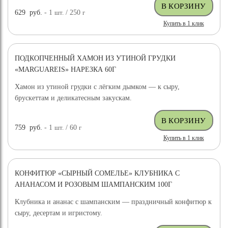
629
руб.
- 1
шт.
/ 250
г
Купить в 1 клик
ПОДКОПЧЕННЫЙ ХАМОН ИЗ УТИНОЙ ГРУДКИ
«MARGUAREIS» НАРЕЗКА 60Г
Хамон из утиной грудки с лёгким дымком — к сыру,
брускеттам и деликатесным закускам.
759
руб.
- 1
шт.
/ 60
г
Купить в 1 клик
КОНФИТЮР «СЫРНЫЙ СОМЕЛЬЕ» КЛУБНИКА С
АНАНАСОМ И РОЗОВЫМ ШАМПАНСКИМ 100Г
Клубника и ананас с шампанским — праздничный конфитюр к
сыру, десертам и игристому.