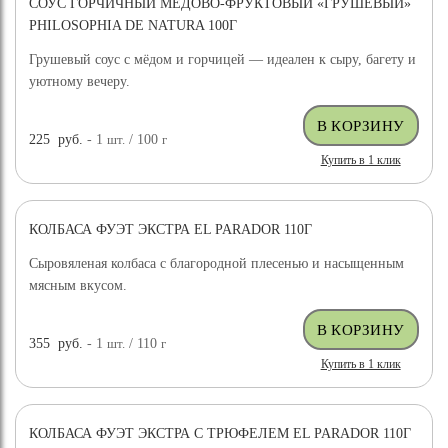
СОУС ГОРЧИЧНЫЙ МЕДОВО-ФРУКТОВЫЙ «ГРУШЕВЫЙ»
PHILOSOPHIA DE NATURA 100Г
Грушевый соус с мёдом и горчицей — идеален к сыру, багету и
уютному вечеру.
225
руб.
- 1
шт.
/ 100
г
Купить в 1 клик
КОЛБАСА ФУЭТ ЭКСТРА EL PARADOR 110Г
Сыровяленая колбаса с благородной плесенью и насыщенным
мясным вкусом.
355
руб.
- 1
шт.
/ 110
г
Купить в 1 клик
КОЛБАСА ФУЭТ ЭКСТРА С ТРЮФЕЛЕМ EL PARADOR 110Г