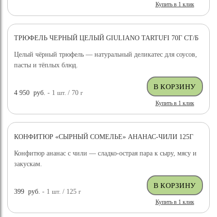
Купить в 1 клик
ТРЮФЕЛЬ ЧЕРНЫЙ ЦЕЛЫЙ GIULIANO TARTUFI 70Г СТ/Б
ДОСТАВКА БЕСПЛАТНО
Целый чёрный трюфель — натуральный деликатес для соусов,
пасты и тёплых блюд.
4 950
руб.
- 1
шт.
/ 70
г
Купить в 1 клик
КОНФИТЮР «СЫРНЫЙ СОМЕЛЬЕ» АНАНАС-ЧИЛИ 125Г
Конфитюр ананас с чили — сладко-острая пара к сыру, мясу и
закускам.
399
руб.
- 1
шт.
/ 125
г
Купить в 1 клик