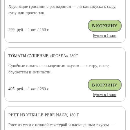
Хрустящие гриссини с розмарином — лёгкая закуска к сыру,
супу или просто так.
299
руб.
- 1
шт.
/ 150
г
Купить в 1 клик
ТОМАТЫ СУШЕНЫЕ «IPOSEA» 280Г
Сушёные томаты с насыщенным вкусом — к сыру, пасте,
брускеттам и антипасти.
495
руб.
- 1
шт.
/ 280
г
Купить в 1 клик
РИЕТ ИЗ УТКИ LE PERE NAGY, 180 Г
Риет из утки с нежной текстурой и насыщенным вкусом —