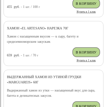
455
руб.
- 1
шт.
/ 100
г
Купить в 1 клик
ХАМОН «EL ARTESANO» НАРЕЗКА 70Г
Хамон с насыщенным вкусом — к сыру, багету и
средиземноморским закускам.
659
руб.
- 1
шт.
/ 70
г
Купить в 1 клик
ВЫДЕРЖАННЫЙ ХАМОН ИЗ УТИНОЙ ГРУДКИ
«MARGUAREIS» 60Г
Выдержанный хамон из утки — насыщенный вкус для сыра,
багета и деликатесных закусок.