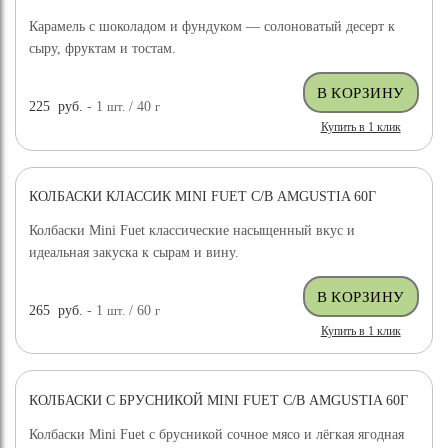
Карамель с шоколадом и фундуком — солоноватый десерт к
сыру, фруктам и тостам.
225
руб.
- 1
шт.
/ 40
г
Купить в 1 клик
КОЛБАСКИ КЛАССИК MINI FUET С/В AMGUSTIA 60Г
Колбаски Mini Fuet классические насыщенный вкус и
идеальная закуска к сырам и вину.
265
руб.
- 1
шт.
/ 60
г
Купить в 1 клик
КОЛБАСКИ С БРУСНИКОЙ MINI FUET С/В AMGUSTIA 60Г
Колбаски Mini Fuet с брусникой сочное мясо и лёгкая ягодная