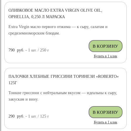
ОЛИВКОВОЕ МАСЛО EXTRA VIRGIN OLIVE OIL,
OPHELLIA, 0,250 Л МАРАСКА
Extra Virgin масло первого отжима — к сыру, салатам и
средиземноморским блюдам.
790
руб.
- 1
шт.
/ 250
г
Купить в 1 клик
ПАЛОЧКИ ХЛЕБНЫЕ ГРИССИНИ ТОРИНЕЗИ «ROBERTO»
125Г
Тонкие гриссини с нейтральным вкусом — идеальны к сыру,
закускам и вину.
290
руб.
- 1
шт.
/ 125
г
Купить в 1 клик