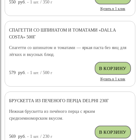
550
руб.
- 1
шт.
/ 350
г
Купить в 1 клик
СПАГЕТТИ СО ШПИНАТОМ И ТОМАТАМИ «DALLA
COSTA» 500Г
Спагетти со шпинатом и томатами — яркая паста без яиц для
лёгких и вкусных блюд.
579
руб.
- 1
шт.
/ 500
г
Купить в 1 клик
БРУСКЕТТА ИЗ ПЕЧЕНОГО ПЕРЦА DELPHI 230Г
Нежная брускетта из печёного перца с ярким
средиземноморским вкусом.
569
руб.
- 1
шт.
/ 230
г