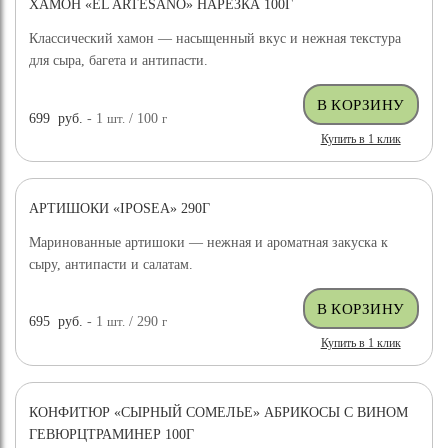
ХАМОН «EL ARTESANO» НАРЕЗКА 100Г
Классический хамон — насыщенный вкус и нежная текстура
для сыра, багета и антипасти.
699
руб.
- 1
шт.
/ 100
г
Купить в 1 клик
АРТИШОКИ «IPOSEA» 290Г
Маринованные артишоки — нежная и ароматная закуска к
сыру, антипасти и салатам.
695
руб.
- 1
шт.
/ 290
г
Купить в 1 клик
КОНФИТЮР «СЫРНЫЙ СОМЕЛЬЕ» АБРИКОСЫ С ВИНОМ
ГЕВЮРЦТРАМИНЕР 100Г