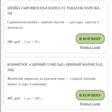
ШЕЙКА СЫРОВЯЛЕНАЯ КОППА EL PARADOR НАРЕЗКА
70Г
Сыровяленая шейка с пряным вкусом — для сыра, закусок и
антипасти.
290
руб.
- 1
шт.
/ 70
г
Купить в 1 клик
КОНФИТЮР «СЫРНЫЙ СОМЕЛЬЕ» ВИННЫЙ МАРМЕЛАД
100Г
Желейный мармелад на красном вине — сладкий винный
акцент к сыру и крекерам.
495
руб.
- 1
шт.
/ 100
г
Купить в 1 клик