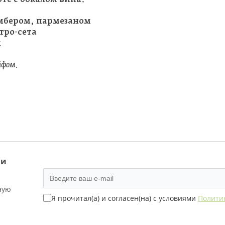
амбером, пармезаном
тро-сета
м
йфом.
 и
ную
Я прочитал(а) и согласен(на) с условиями
Полити