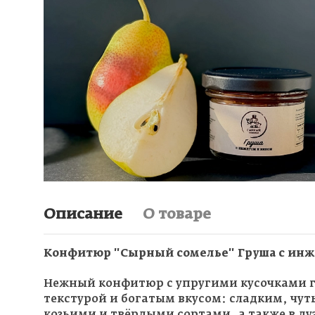
Описание
О товаре
Конфитюр "Сырный сомелье" Груша с инж
Нежный конфитюр с упругими кусочками г
текстурой и богатым вкусом: сладким, чут
козьими и твёрдыми сортами, а также в дуэ