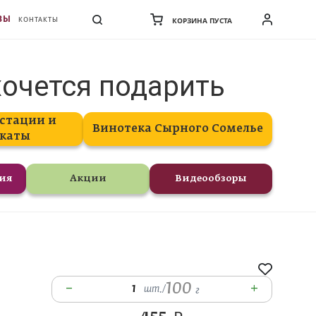
ВЫ
КОНТАКТЫ
КОРЗИНА ПУСТА
хочется подарить
стации и
Винотека Сырного Сомелье
каты
ния
Акции
Видеообзоры
100
–
+
1
шт.
/
г