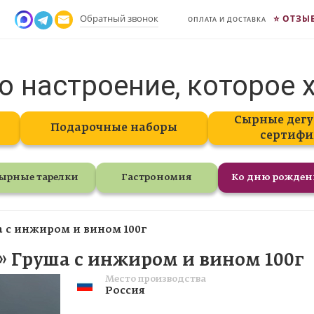
Обратный звонок
ОТЗЫ
ОПЛАТА И ДОСТАВКА
о настроение, которое 
Сырные дегу
Подарочные наборы
сертифи
ырные тарелки
Гастрономия
Ко дню рожде
 с инжиром и вином 100г
 Груша с инжиром и вином 100г
Место производства
Россия