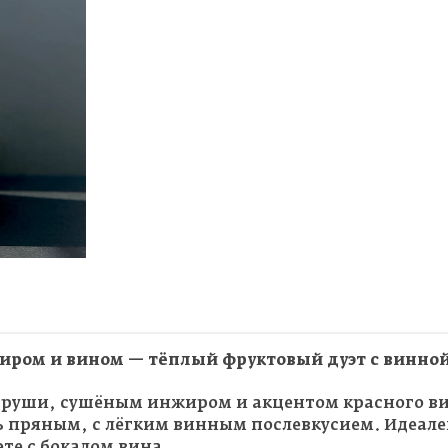
иром и вином — тёплый фруктовый дуэт с винной
руши, сушёным инжиром и акцентом красного ви
ь пряным, с лёгким винным послевкусием. Идеале
те с бокалом вина.