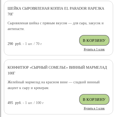
ШЕЙКА СЫРОВЯЛЕНАЯ КОППА EL PARADOR НАРЕЗКА
70Г
Сыровяленая шейка с пряным вкусом — для сыра, закусок и
антипасти.
290
руб.
- 1
шт.
/ 70
г
Купить в 1 клик
КОНФИТЮР «СЫРНЫЙ СОМЕЛЬЕ» ВИННЫЙ МАРМЕЛАД
100Г
Желейный мармелад на красном вине — сладкий винный
акцент к сыру и крекерам.
495
руб.
- 1
шт.
/ 100
г
Купить в 1 клик