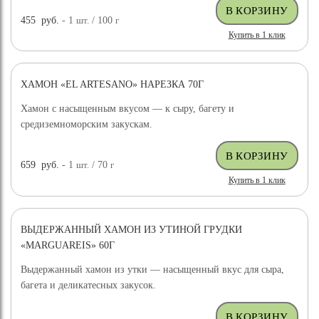
455
руб.
- 1
шт.
/ 100
г
Купить в 1 клик
ХАМОН «EL ARTESANO» НАРЕЗКА 70Г
Хамон с насыщенным вкусом — к сыру, багету и
средиземноморским закускам.
659
руб.
- 1
шт.
/ 70
г
Купить в 1 клик
ВЫДЕРЖАННЫЙ ХАМОН ИЗ УТИНОЙ ГРУДКИ
«MARGUAREIS» 60Г
Выдержанный хамон из утки — насыщенный вкус для сыра,
багета и деликатесных закусок.