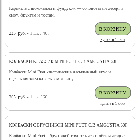
Карамель с шоколадом и фундуком — солоноватый десерт к
сыру, фруктам и тостам.
225
руб.
- 1
шт.
/ 40
г
Купить в 1 клик
КОЛБАСКИ КЛАССИК MINI FUET С/В AMGUSTIA 60Г
Колбаски Mini Fuet классические насыщенный вкус и
идеальная закуска к сырам и вину.
265
руб.
- 1
шт.
/ 60
г
Купить в 1 клик
КОЛБАСКИ С БРУСНИКОЙ MINI FUET С/В AMGUSTIA 60Г
Колбаски Mini Fuet с брусникой сочное мясо и лёгкая ягодная