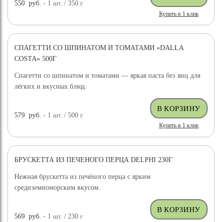
550
руб.
- 1
шт.
/ 350
г
Купить в 1 клик
СПАГЕТТИ СО ШПИНАТОМ И ТОМАТАМИ «DALLA
COSTA» 500Г
Спагетти со шпинатом и томатами — яркая паста без яиц для
лёгких и вкусных блюд.
579
руб.
- 1
шт.
/ 500
г
Купить в 1 клик
БРУСКЕТТА ИЗ ПЕЧЕНОГО ПЕРЦА DELPHI 230Г
Нежная брускетта из печёного перца с ярким
средиземноморским вкусом.
569
руб.
- 1
шт.
/ 230
г