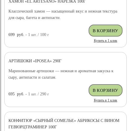
ХАМОН «EL ARTESANO» НАРЕЗКА 100Г
Классический хамон — насыщенный вкус и нежная текстура
для сыра, багета и антипасти.
699
руб.
- 1
шт.
/ 100
г
Купить в 1 клик
АРТИШОКИ «IPOSEA» 290Г
Маринованные артишоки — нежная и ароматная закуска к
сыру, антипасти и салатам.
695
руб.
- 1
шт.
/ 290
г
Купить в 1 клик
КОНФИТЮР «СЫРНЫЙ СОМЕЛЬЕ» АБРИКОСЫ С ВИНОМ
ГЕВЮРЦТРАМИНЕР 100Г