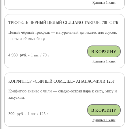
Купить в 1 клик
ТРЮФЕЛЬ ЧЕРНЫЙ ЦЕЛЫЙ GIULIANO TARTUFI 70Г СТ/Б
ДОСТАВКА БЕСПЛАТНО
Целый чёрный трюфель — натуральный деликатес для соусов,
пасты и тёплых блюд.
4 950
руб.
- 1
шт.
/ 70
г
Купить в 1 клик
КОНФИТЮР «СЫРНЫЙ СОМЕЛЬЕ» АНАНАС-ЧИЛИ 125Г
Конфитюр ананас с чили — сладко-острая пара к сыру, мясу и
закускам.
399
руб.
- 1
шт.
/ 125
г
Купить в 1 клик