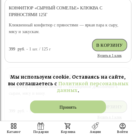
КОНФИТЮР «СЫРНЫЙ СОМЕЛЬЕ» КЛЮКВА С
ПРЯНОСТЯМИ 125Г
Клюквенный конфитюр с пряностями — яркая пара к сыру,
мясу и закускам.
399
руб.
- 1
шт.
/ 125
г
Купить в 1 клик
КОНФИТЮР «СЫРНЫЙ СОМЕЛЬЕ» ПРЯНАЯ ВИШНЯ 125Г
Мы используем cookie. Оставаясь на сайте,
вы соглашаетесь с
Политикой персональных
Конфитюр из пряной вишни — насыщенное дополнение к
данных
.
сырам, мясу и вину.
Принять
399
руб.
- 1
шт.
/ 125
г
Купить в 1 клик
Каталог
Подарки
Корзина
Акции
Войти