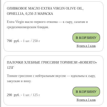
ОЛИВКОВОЕ МАСЛО EXTRA VIRGIN OLIVE OIL,
OPHELLIA, 0,250 Л МАРАСКА
Extra Virgin масло первого отжима — к сыру, салатам и
средиземноморским блюдам.
790
руб.
- 1
шт.
/ 250
г
Купить в 1 клик
ПАЛОЧКИ ХЛЕБНЫЕ ГРИССИНИ ТОРИНЕЗИ «ROBERTO»
125Г
Тонкие гриссини с нейтральным вкусом — идеальны к сыру,
закускам и вину.
290
руб.
- 1
шт.
/ 125
г
Купить в 1 клик