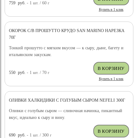
759
руб.
- 1
шт.
/ 60
г
Купить в 1 клик
ОКОРОК С/В ПРОШУТТО КРУДО SAN MARINO НАРЕЗКА
70Г
Тонкий прошутто с мягким вкусом — к сыру, дыне, багету и
итальянским закускам.
550
руб.
- 1
шт.
/ 70
г
Купить в 1 клик
ОЛИВКИ ХАЛКИДИКИ С ГОЛУБЫМ СЫРОМ NEFELI 300Г
Оливки с голубым сыром — сливочная начинка, пикантный
вкус, идеально к сыру и вину.
690
руб.
- 1
шт.
/ 300
г