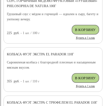
СОУС ГОРЧИЧНЫЙ МЕДОВО-ФРУКТОВЫЙ «ГРУШЕВЫЙ»
PHILOSOPHIA DE NATURA 100Г
Грушевый соус с мёдом и горчицей — идеален к сыру, багету и
уютному вечеру.
225
руб.
- 1
шт.
/ 100
г
Купить в 1 клик
КОЛБАСА ФУЭТ ЭКСТРА EL PARADOR 110Г
Сыровяленая колбаса с благородной плесенью и насыщенным
мясным вкусом.
355
руб.
- 1
шт.
/ 110
г
Купить в 1 клик
КОЛБАСА ФУЭТ ЭКСТРА С ТРЮФЕЛЕМ EL PARADOR 110Г