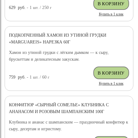
629
руб.
- 1
шт.
/ 250
г
Купить в 1 клик
ПОДКОПЧЕННЫЙ ХАМОН ИЗ УТИНОЙ ГРУДКИ
«MARGUAREIS» НАРЕЗКА 60Г
Хамон из утиной грудки с лёгким дымком — к сыру,
брускеттам и деликатесным закускам.
759
руб.
- 1
шт.
/ 60
г
Купить в 1 клик
КОНФИТЮР «СЫРНЫЙ СОМЕЛЬЕ» КЛУБНИКА С
АНАНАСОМ И РОЗОВЫМ ШАМПАНСКИМ 100Г
Клубника и ананас с шампанским — праздничный конфитюр к
сыру, десертам и игристому.