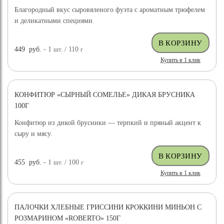
Благородный вкус сыровяленого фуэта с ароматным трюфелем
и деликатными специями.
449
руб.
- 1
шт.
/ 110
г
Купить в 1 клик
КОНФИТЮР «СЫРНЫЙ СОМЕЛЬЕ» ДИКАЯ БРУСНИКА
100Г
Конфитюр из дикой брусники — терпкий и пряный акцент к
сыру и мясу.
455
руб.
- 1
шт.
/ 100
г
Купить в 1 клик
ПАЛОЧКИ ХЛЕБНЫЕ ГРИССИНИ КРОККИНИ МИНЬОН С
РОЗМАРИНОМ «ROBERTO» 150Г