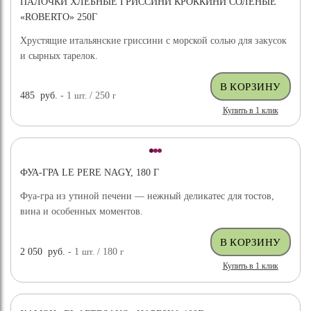
ПАЛОЧКИ ХЛЕБНЫЕ ГРИССИНИ КРОККИНИ СОЛЕНЫЕ
«ROBERTO» 250Г
Хрустящие итальянские гриссини с морской солью для закусок
и сырных тарелок.
485
руб.
- 1
шт.
/ 250
г
Купить в 1 клик
ФУА-ГРА LE PERE NAGY, 180 Г
Фуа-гра из утиной печени — нежный деликатес для тостов,
вина и особенных моментов.
2 050
руб.
- 1
шт.
/ 180
г
Купить в 1 клик