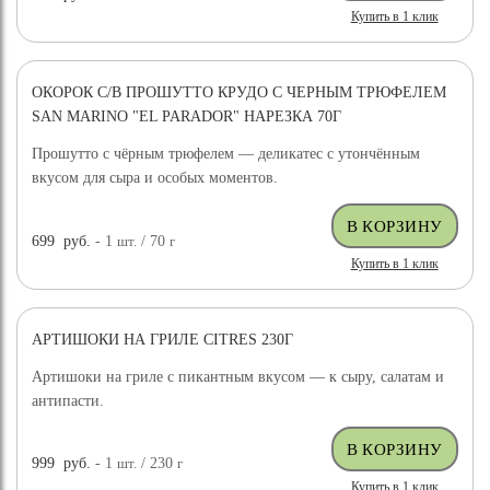
Купить в 1 клик
ОКОРОК С/В ПРОШУТТО КРУДО С ЧЕРНЫМ ТРЮФЕЛЕМ
SAN MARINO "EL PARADOR" НАРЕЗКА 70Г
Прошутто с чёрным трюфелем — деликатес с утончённым
вкусом для сыра и особых моментов.
699
руб.
- 1
шт.
/ 70
г
Купить в 1 клик
АРТИШОКИ НА ГРИЛЕ CITRES 230Г
Артишоки на гриле с пикантным вкусом — к сыру, салатам и
антипасти.
999
руб.
- 1
шт.
/ 230
г
Купить в 1 клик