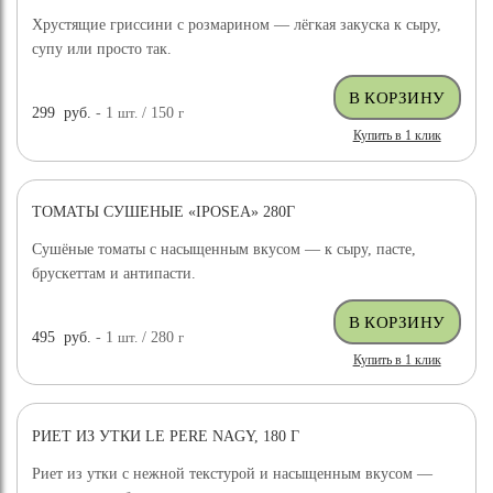
Хрустящие гриссини с розмарином — лёгкая закуска к сыру,
супу или просто так.
299
руб.
- 1
шт.
/ 150
г
Купить в 1 клик
ТОМАТЫ СУШЕНЫЕ «IPOSEA» 280Г
Сушёные томаты с насыщенным вкусом — к сыру, пасте,
брускеттам и антипасти.
495
руб.
- 1
шт.
/ 280
г
Купить в 1 клик
РИЕТ ИЗ УТКИ LE PERE NAGY, 180 Г
Риет из утки с нежной текстурой и насыщенным вкусом —