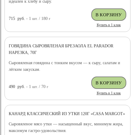
идеален к хлебу и сыру.
715
руб.
- 1
шт.
/ 180
г
Купить в 1 клик
ГОВЯДИНА СЫРОВЯЛЕНАЯ БРЕЗАОЛА EL PARADOR
НАРЕЗКА, 70Г
Сыровяленая говядина с тонким вкусом — к сыру, салатам и
лёгким закускам.
490
руб.
- 1
шт.
/ 70
г
Купить в 1 клик
КАНАРД КЛАССИЧЕСКИЙ ИЗ УТКИ 120Г «CASA MARGOT»
Сыровяленое мясо утки — насыщенный вкус, минимум жира,
максимум гастро-удовольствия.