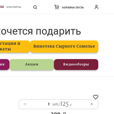
ВЫ
КОНТАКТЫ
КОРЗИНА ПУСТА
хочется подарить
стации и
Винотека Сырного Сомелье
каты
ния
Акции
Видеообзоры
125
–
+
1
шт.
/
г