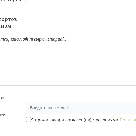
сортов
йном
тех, кто любит сыр с историей.
 и
ную
Я прочитал(а) и согласен(на) с условиями
Полити