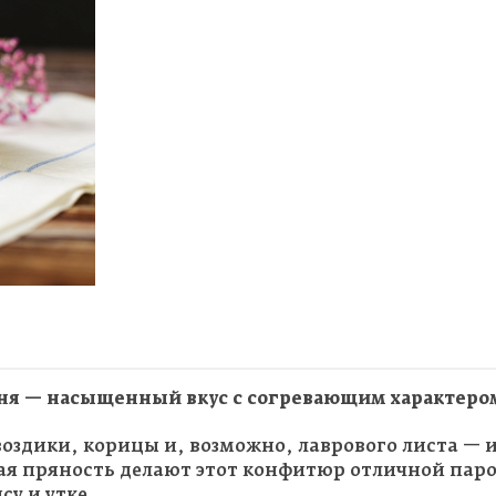
я — насыщенный вкус с согревающим характеро
оздики, корицы и, возможно, лаврового листа — 
ая пряность делают этот конфитюр отличной паро
у и утке.