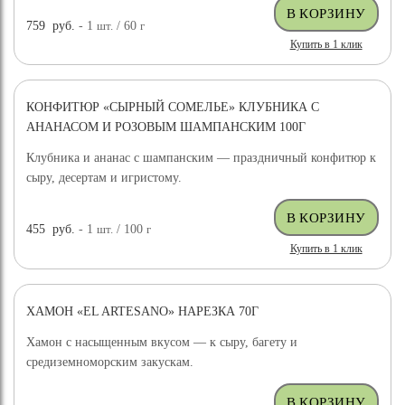
759
руб.
- 1
шт.
/ 60
г
Купить в 1 клик
КОНФИТЮР «СЫРНЫЙ СОМЕЛЬЕ» КЛУБНИКА С
АНАНАСОМ И РОЗОВЫМ ШАМПАНСКИМ 100Г
Клубника и ананас с шампанским — праздничный конфитюр к
сыру, десертам и игристому.
455
руб.
- 1
шт.
/ 100
г
Купить в 1 клик
ХАМОН «EL ARTESANO» НАРЕЗКА 70Г
Хамон с насыщенным вкусом — к сыру, багету и
средиземноморским закускам.