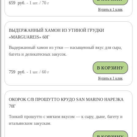
659
руб.
- 1
шт.
/ 70
г
Купить в 1 клик
ВЫДЕРЖАННЫЙ ХАМОН ИЗ УТИНОЙ ГРУДКИ
«MARGUAREIS» 60Г
Выдержанный хамон из утки — насыщенный вкус для сыра,
багета и деликатесных закусок.
759
руб.
- 1
шт.
/ 60
г
Купить в 1 клик
ОКОРОК С/В ПРОШУТТО КРУДО SAN MARINO НАРЕЗКА
70Г
Тонкий прошутто с мягким вкусом — к сыру, дыне, багету и
итальянским закускам.