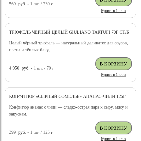
569
руб.
- 1
шт.
/ 230
г
Купить в 1 клик
ТРЮФЕЛЬ ЧЕРНЫЙ ЦЕЛЫЙ GIULIANO TARTUFI 70Г СТ/Б
ДОСТАВКА БЕСПЛАТНО
Целый чёрный трюфель — натуральный деликатес для соусов,
пасты и тёплых блюд.
4 950
руб.
- 1
шт.
/ 70
г
Купить в 1 клик
КОНФИТЮР «СЫРНЫЙ СОМЕЛЬЕ» АНАНАС-ЧИЛИ 125Г
Конфитюр ананас с чили — сладко-острая пара к сыру, мясу и
закускам.
399
руб.
- 1
шт.
/ 125
г
Купить в 1 клик