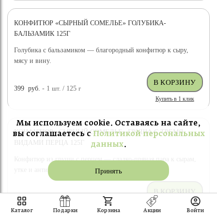
КОНФИТЮР «СЫРНЫЙ СОМЕЛЬЕ» ГОЛУБИКА-
БАЛЬЗАМИК 125Г
Голубика с бальзамиком — благородный конфитюр к сыру,
мясу и вину.
399
руб.
- 1
шт.
/ 125
г
Купить в 1 клик
Мы используем cookie. Оставаясь на сайте,
КОНФИТЮР «СЫРНЫЙ СОМЕЛЬЕ» ГРУША С ТРЕМЯ
вы соглашаетесь с
Политикой персональных
ВИДАМИ ПЕРЦА 125Г
данных
.
Конфитюр из груши с перцем — сладко-пряная пара к сырам,
утке и антипасти.
Принять
399
руб.
- 1
шт.
/ 125
г
Купить в 1 клик
Каталог
Подарки
Корзина
Акции
Войти