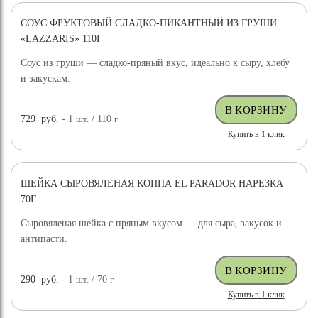
СОУС ФРУКТОВЫЙ СЛАДКО-ПИКАНТНЫЙ ИЗ ГРУШИ
«LAZZARIS» 110Г
Соус из груши — сладко-пряный вкус, идеально к сыру, хлебу
и закускам.
729
руб.
- 1
шт.
/ 110
г
Купить в 1 клик
ШЕЙКА СЫРОВЯЛЕНАЯ КОППА EL PARADOR НАРЕЗКА
70Г
Сыровяленая шейка с пряным вкусом — для сыра, закусок и
антипасти.
290
руб.
- 1
шт.
/ 70
г
Купить в 1 клик