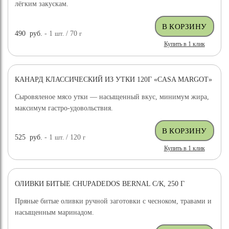
лёгким закускам.
490
руб.
- 1
шт.
/ 70
г
Купить в 1 клик
КАНАРД КЛАССИЧЕСКИЙ ИЗ УТКИ 120Г «CASA MARGOT»
Сыровяленое мясо утки — насыщенный вкус, минимум жира,
максимум гастро-удовольствия.
525
руб.
- 1
шт.
/ 120
г
Купить в 1 клик
ОЛИВКИ БИТЫЕ CHUPADEDOS BERNAL С/К, 250 Г
Пряные битые оливки ручной заготовки с чесноком, травами и
насыщенным маринадом.