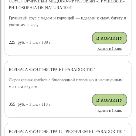
СОУС ГОРЧИЧНЫЙ МЕДОВО-ФРУКТОВЫЙ «ГРУШЕВЫЙ»
PHILOSOPHIA DE NATURA 100Г
Грушевый соус с мёдом и горчицей — идеален к сыру, багету и
уютному вечеру.
225
руб.
- 1
шт.
/ 100
г
Купить в 1 клик
КОЛБАСА ФУЭТ ЭКСТРА EL PARADOR 110Г
Сыровяленая колбаса с благородной плесенью и насыщенным
мясным вкусом.
355
руб.
- 1
шт.
/ 110
г
Купить в 1 клик
КОЛБАСА ФУЭТ ЭКСТРА С ТРЮФЕЛЕМ EL PARADOR 110Г