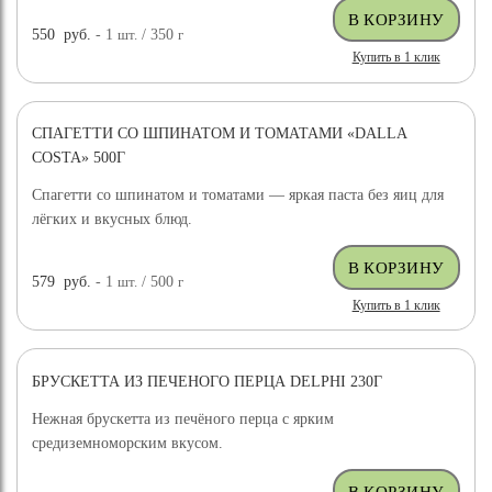
550
руб.
- 1
шт.
/ 350
г
Купить в 1 клик
СПАГЕТТИ СО ШПИНАТОМ И ТОМАТАМИ «DALLA
COSTA» 500Г
Спагетти со шпинатом и томатами — яркая паста без яиц для
лёгких и вкусных блюд.
579
руб.
- 1
шт.
/ 500
г
Купить в 1 клик
БРУСКЕТТА ИЗ ПЕЧЕНОГО ПЕРЦА DELPHI 230Г
Нежная брускетта из печёного перца с ярким
средиземноморским вкусом.