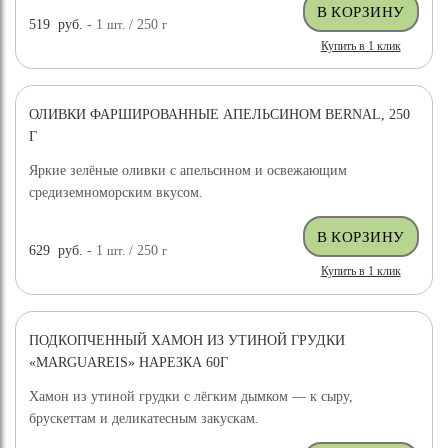
519
руб.
- 1
шт.
/ 250
г
Купить в 1 клик
ОЛИВКИ ФАРШИРОВАННЫЕ АПЕЛЬСИНОМ BERNAL, 250
Г
Яркие зелёные оливки с апельсином и освежающим
средиземноморским вкусом.
629
руб.
- 1
шт.
/ 250
г
Купить в 1 клик
ПОДКОПЧЕННЫЙ ХАМОН ИЗ УТИНОЙ ГРУДКИ
«MARGUAREIS» НАРЕЗКА 60Г
Хамон из утиной грудки с лёгким дымком — к сыру,
брускеттам и деликатесным закускам.