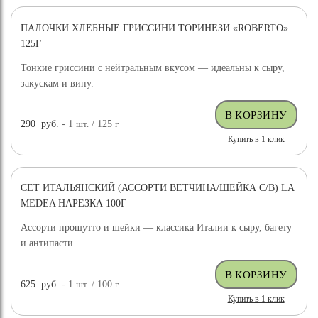
ПАЛОЧКИ ХЛЕБНЫЕ ГРИССИНИ ТОРИНЕЗИ «ROBERTO»
125Г
Тонкие гриссини с нейтральным вкусом — идеальны к сыру,
закускам и вину.
290
руб.
- 1
шт.
/ 125
г
Купить в 1 клик
СЕТ ИТАЛЬЯНСКИЙ (АССОРТИ ВЕТЧИНА/ШЕЙКА С/В) LA
MEDEA НАРЕЗКА 100Г
Ассорти прошутто и шейки — классика Италии к сыру, багету
и антипасти.
625
руб.
- 1
шт.
/ 100
г
Купить в 1 клик