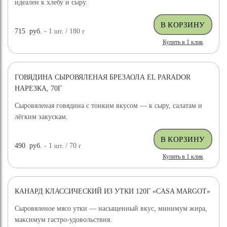
идеален к хлебу и сыру.
715
руб.
- 1
шт.
/ 180
г
Купить в 1 клик
ГОВЯДИНА СЫРОВЯЛЕНАЯ БРЕЗАОЛА EL PARADOR
НАРЕЗКА, 70Г
Сыровяленая говядина с тонким вкусом — к сыру, салатам и
лёгким закускам.
490
руб.
- 1
шт.
/ 70
г
Купить в 1 клик
КАНАРД КЛАССИЧЕСКИЙ ИЗ УТКИ 120Г «CASA MARGOT»
Сыровяленое мясо утки — насыщенный вкус, минимум жира,
максимум гастро-удовольствия.