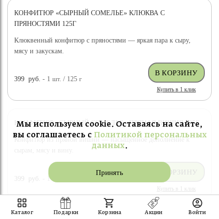
КОНФИТЮР «СЫРНЫЙ СОМЕЛЬЕ» КЛЮКВА С
ПРЯНОСТЯМИ 125Г
Клюквенный конфитюр с пряностями — яркая пара к сыру,
мясу и закускам.
399
руб.
- 1
шт.
/ 125
г
Купить в 1 клик
КОНФИТЮР «СЫРНЫЙ СОМЕЛЬЕ» ПРЯНАЯ ВИШНЯ 125Г
Мы используем cookie. Оставаясь на сайте,
вы соглашаетесь с
Политикой персональных
Конфитюр из пряной вишни — насыщенное дополнение к
данных
.
сырам, мясу и вину.
Принять
399
руб.
- 1
шт.
/ 125
г
Купить в 1 клик
Каталог
Подарки
Корзина
Акции
Войти