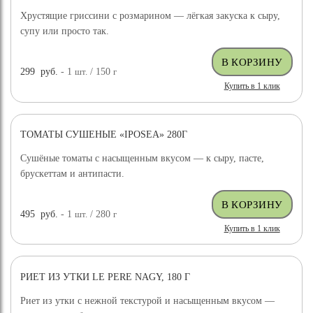
Хрустящие гриссини с розмарином — лёгкая закуска к сыру,
супу или просто так.
299
руб.
- 1
шт.
/ 150
г
Купить в 1 клик
ТОМАТЫ СУШЕНЫЕ «IPOSEA» 280Г
Сушёные томаты с насыщенным вкусом — к сыру, пасте,
брускеттам и антипасти.
495
руб.
- 1
шт.
/ 280
г
Купить в 1 клик
РИЕТ ИЗ УТКИ LE PERE NAGY, 180 Г
Риет из утки с нежной текстурой и насыщенным вкусом —