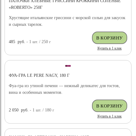
ПАЛОЧКИ ХЛЕБНЫЕ ГРИССИНИ КРОККИНИ СОЛЕНЫЕ
«ROBERTO» 250Г
Хрустящие итальянские гриссини с морской солью для закусок
и сырных тарелок.
485
руб.
- 1
шт.
/ 250
г
Купить в 1 клик
ФУА-ГРА LE PERE NAGY, 180 Г
Фуа-гра из утиной печени — нежный деликатес для тостов,
вина и особенных моментов.
2 050
руб.
- 1
шт.
/ 180
г
Купить в 1 клик