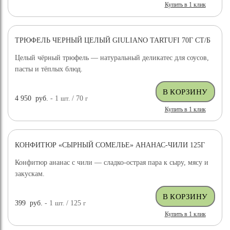
Купить в 1 клик
ТРЮФЕЛЬ ЧЕРНЫЙ ЦЕЛЫЙ GIULIANO TARTUFI 70Г СТ/Б
ДОСТАВКА БЕСПЛАТНО
Целый чёрный трюфель — натуральный деликатес для соусов,
пасты и тёплых блюд.
4 950
руб.
- 1
шт.
/ 70
г
Купить в 1 клик
КОНФИТЮР «СЫРНЫЙ СОМЕЛЬЕ» АНАНАС-ЧИЛИ 125Г
Конфитюр ананас с чили — сладко-острая пара к сыру, мясу и
закускам.
399
руб.
- 1
шт.
/ 125
г
Купить в 1 клик