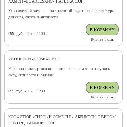
ХАМОН «EL ARTESANO» НАРЕЗКА 100Г
Классический хамон — насыщенный вкус и нежная текстура
для сыра, багета и антипасти.
699
руб.
- 1
шт.
/ 100
г
Купить в 1 клик
АРТИШОКИ «IPOSEA» 290Г
Маринованные артишоки — нежная и ароматная закуска к
сыру, антипасти и салатам.
695
руб.
- 1
шт.
/ 290
г
Купить в 1 клик
КОНФИТЮР «СЫРНЫЙ СОМЕЛЬЕ» АБРИКОСЫ С ВИНОМ
ГЕВЮРЦТРАМИНЕР 100Г