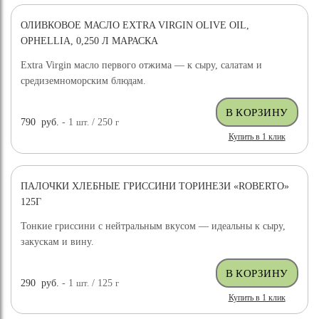
ОЛИВКОВОЕ МАСЛО EXTRA VIRGIN OLIVE OIL,
OPHELLIA, 0,250 Л МАРАСКА
Extra Virgin масло первого отжима — к сыру, салатам и
средиземноморским блюдам.
790
руб.
- 1
шт.
/ 250
г
Купить в 1 клик
ПАЛОЧКИ ХЛЕБНЫЕ ГРИССИНИ ТОРИНЕЗИ «ROBERTO»
125Г
Тонкие гриссини с нейтральным вкусом — идеальны к сыру,
закускам и вину.
290
руб.
- 1
шт.
/ 125
г
Купить в 1 клик