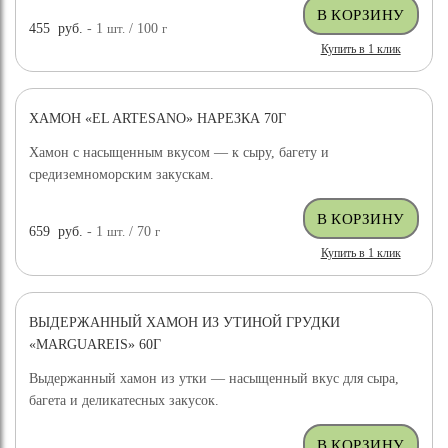
455
руб.
- 1
шт.
/ 100
г
Купить в 1 клик
ХАМОН «EL ARTESANO» НАРЕЗКА 70Г
Хамон с насыщенным вкусом — к сыру, багету и
средиземноморским закускам.
659
руб.
- 1
шт.
/ 70
г
Купить в 1 клик
ВЫДЕРЖАННЫЙ ХАМОН ИЗ УТИНОЙ ГРУДКИ
«MARGUAREIS» 60Г
Выдержанный хамон из утки — насыщенный вкус для сыра,
багета и деликатесных закусок.