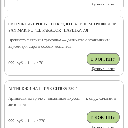
Купить в 1 клик
ОКОРОК С/В ПРОШУТТО КРУДО С ЧЕРНЫМ ТРЮФЕЛЕМ
SAN MARINO "EL PARADOR" НАРЕЗКА 70Г
Прошутто с чёрным трюфелем — деликатес с утончённым
вкусом для сыра и особых моментов.
699
руб.
- 1
шт.
/ 70
г
Купить в 1 клик
АРТИШОКИ НА ГРИЛЕ CITRES 230Г
Артишоки на гриле с пикантным вкусом — к сыру, салатам и
антипасти.
999
руб.
- 1
шт.
/ 230
г
Купить в 1 клик