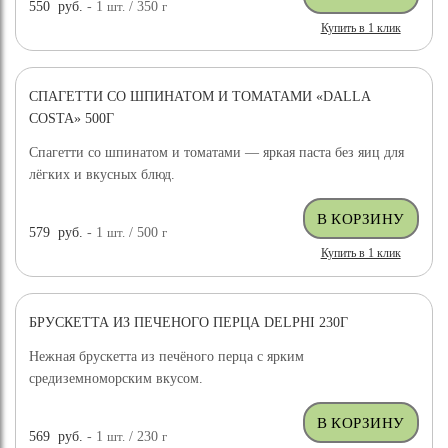
550
руб.
- 1
шт.
/ 350
г
Купить в 1 клик
СПАГЕТТИ СО ШПИНАТОМ И ТОМАТАМИ «DALLA
COSTA» 500Г
Спагетти со шпинатом и томатами — яркая паста без яиц для
лёгких и вкусных блюд.
579
руб.
- 1
шт.
/ 500
г
Купить в 1 клик
БРУСКЕТТА ИЗ ПЕЧЕНОГО ПЕРЦА DELPHI 230Г
Нежная брускетта из печёного перца с ярким
средиземноморским вкусом.
569
руб.
- 1
шт.
/ 230
г