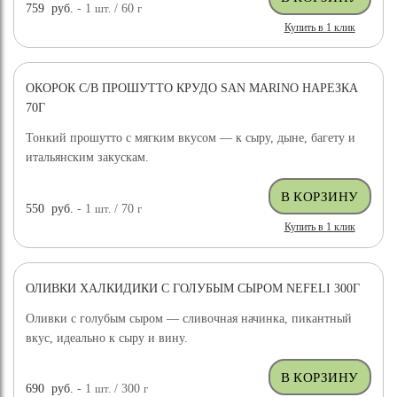
759
руб.
- 1
шт.
/ 60
г
Купить в 1 клик
ОКОРОК С/В ПРОШУТТО КРУДО SAN MARINO НАРЕЗКА
70Г
Тонкий прошутто с мягким вкусом — к сыру, дыне, багету и
итальянским закускам.
550
руб.
- 1
шт.
/ 70
г
Купить в 1 клик
ОЛИВКИ ХАЛКИДИКИ С ГОЛУБЫМ СЫРОМ NEFELI 300Г
Оливки с голубым сыром — сливочная начинка, пикантный
вкус, идеально к сыру и вину.
690
руб.
- 1
шт.
/ 300
г