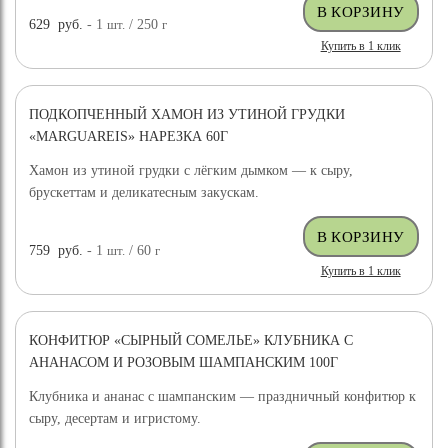
629
руб.
- 1
шт.
/ 250
г
Купить в 1 клик
ПОДКОПЧЕННЫЙ ХАМОН ИЗ УТИНОЙ ГРУДКИ
«MARGUAREIS» НАРЕЗКА 60Г
Хамон из утиной грудки с лёгким дымком — к сыру,
брускеттам и деликатесным закускам.
759
руб.
- 1
шт.
/ 60
г
Купить в 1 клик
КОНФИТЮР «СЫРНЫЙ СОМЕЛЬЕ» КЛУБНИКА С
АНАНАСОМ И РОЗОВЫМ ШАМПАНСКИМ 100Г
Клубника и ананас с шампанским — праздничный конфитюр к
сыру, десертам и игристому.