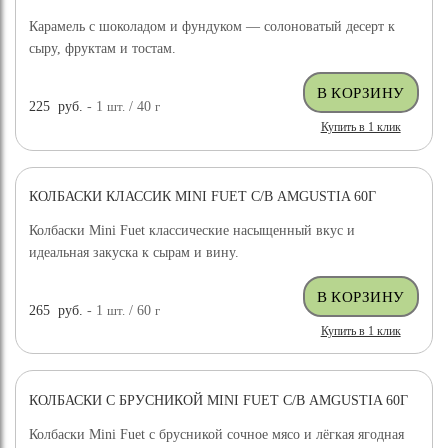
Карамель с шоколадом и фундуком — солоноватый десерт к
сыру, фруктам и тостам.
225
руб.
- 1
шт.
/ 40
г
Купить в 1 клик
КОЛБАСКИ КЛАССИК MINI FUET С/В AMGUSTIA 60Г
Колбаски Mini Fuet классические насыщенный вкус и
идеальная закуска к сырам и вину.
265
руб.
- 1
шт.
/ 60
г
Купить в 1 клик
КОЛБАСКИ С БРУСНИКОЙ MINI FUET С/В AMGUSTIA 60Г
Колбаски Mini Fuet с брусникой сочное мясо и лёгкая ягодная