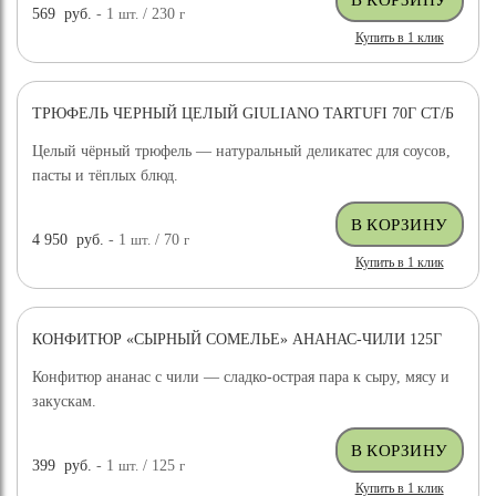
569
руб.
- 1
шт.
/ 230
г
Купить в 1 клик
ТРЮФЕЛЬ ЧЕРНЫЙ ЦЕЛЫЙ GIULIANO TARTUFI 70Г СТ/Б
ДОСТАВКА БЕСПЛАТНО
Целый чёрный трюфель — натуральный деликатес для соусов,
пасты и тёплых блюд.
4 950
руб.
- 1
шт.
/ 70
г
Купить в 1 клик
КОНФИТЮР «СЫРНЫЙ СОМЕЛЬЕ» АНАНАС-ЧИЛИ 125Г
Конфитюр ананас с чили — сладко-острая пара к сыру, мясу и
закускам.
399
руб.
- 1
шт.
/ 125
г
Купить в 1 клик