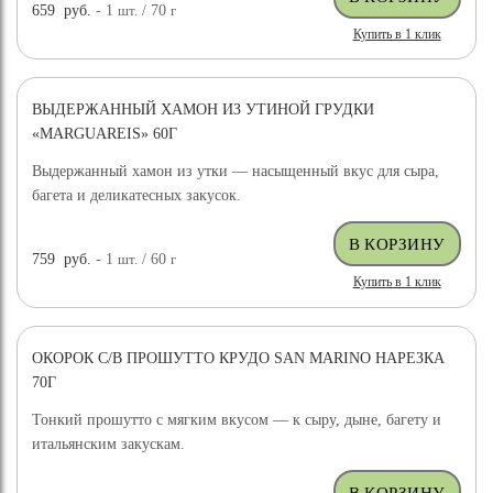
659
руб.
- 1
шт.
/ 70
г
Купить в 1 клик
ВЫДЕРЖАННЫЙ ХАМОН ИЗ УТИНОЙ ГРУДКИ
«MARGUAREIS» 60Г
Выдержанный хамон из утки — насыщенный вкус для сыра,
багета и деликатесных закусок.
759
руб.
- 1
шт.
/ 60
г
Купить в 1 клик
ОКОРОК С/В ПРОШУТТО КРУДО SAN MARINO НАРЕЗКА
70Г
Тонкий прошутто с мягким вкусом — к сыру, дыне, багету и
итальянским закускам.