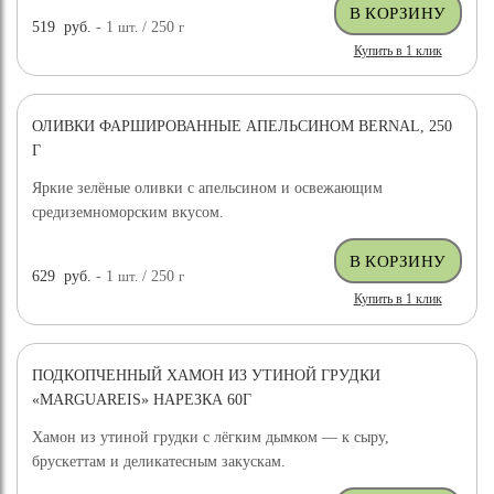
519
руб.
- 1
шт.
/ 250
г
Купить в 1 клик
ОЛИВКИ ФАРШИРОВАННЫЕ АПЕЛЬСИНОМ BERNAL, 250
Г
Яркие зелёные оливки с апельсином и освежающим
средиземноморским вкусом.
629
руб.
- 1
шт.
/ 250
г
Купить в 1 клик
ПОДКОПЧЕННЫЙ ХАМОН ИЗ УТИНОЙ ГРУДКИ
«MARGUAREIS» НАРЕЗКА 60Г
Хамон из утиной грудки с лёгким дымком — к сыру,
брускеттам и деликатесным закускам.