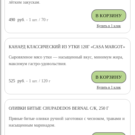
лёгким закускам.
490
руб.
- 1
шт.
/ 70
г
Купить в 1 клик
КАНАРД КЛАССИЧЕСКИЙ ИЗ УТКИ 120Г «CASA MARGOT»
Сыровяленое мясо утки — насыщенный вкус, минимум жира,
максимум гастро-удовольствия.
525
руб.
- 1
шт.
/ 120
г
Купить в 1 клик
ОЛИВКИ БИТЫЕ CHUPADEDOS BERNAL С/К, 250 Г
Пряные битые оливки ручной заготовки с чесноком, травами и
насыщенным маринадом.