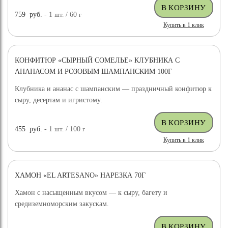
759
руб.
- 1
шт.
/ 60
г
Купить в 1 клик
КОНФИТЮР «СЫРНЫЙ СОМЕЛЬЕ» КЛУБНИКА С
АНАНАСОМ И РОЗОВЫМ ШАМПАНСКИМ 100Г
Клубника и ананас с шампанским — праздничный конфитюр к
сыру, десертам и игристому.
455
руб.
- 1
шт.
/ 100
г
Купить в 1 клик
ХАМОН «EL ARTESANO» НАРЕЗКА 70Г
Хамон с насыщенным вкусом — к сыру, багету и
средиземноморским закускам.