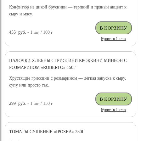
Конфитюр из дикой брусники — терпкий и пряный акцент к
сыру и мясу.
455
руб.
- 1
шт.
/ 100
г
Купить в 1 клик
ПАЛОЧКИ ХЛЕБНЫЕ ГРИССИНИ КРОККИНИ МИНЬОН С
РОЗМАРИНОМ «ROBERTO» 150Г
Хрустящие гриссини с розмарином — лёгкая закуска к сыру,
супу или просто так.
299
руб.
- 1
шт.
/ 150
г
Купить в 1 клик
ТОМАТЫ СУШЕНЫЕ «IPOSEA» 280Г