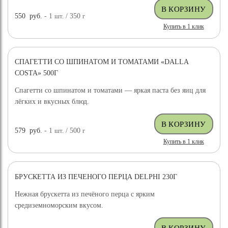
550
руб.
- 1
шт.
/ 350
г
Купить в 1 клик
СПАГЕТТИ СО ШПИНАТОМ И ТОМАТАМИ «DALLA
COSTA» 500Г
Спагетти со шпинатом и томатами — яркая паста без яиц для
лёгких и вкусных блюд.
579
руб.
- 1
шт.
/ 500
г
Купить в 1 клик
БРУСКЕТТА ИЗ ПЕЧЕНОГО ПЕРЦА DELPHI 230Г
Нежная брускетта из печёного перца с ярким
средиземноморским вкусом.