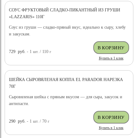
СОУС ФРУКТОВЫЙ СЛАДКО-ПИКАНТНЫЙ ИЗ ГРУШИ
«LAZZARIS» 110Г
Соус из груши — сладко-пряный вкус, идеально к сыру, хлебу
и закускам.
729
руб.
- 1
шт.
/ 110
г
Купить в 1 клик
ШЕЙКА СЫРОВЯЛЕНАЯ КОППА EL PARADOR НАРЕЗКА
70Г
Сыровяленая шейка с пряным вкусом — для сыра, закусок и
антипасти.
290
руб.
- 1
шт.
/ 70
г
Купить в 1 клик