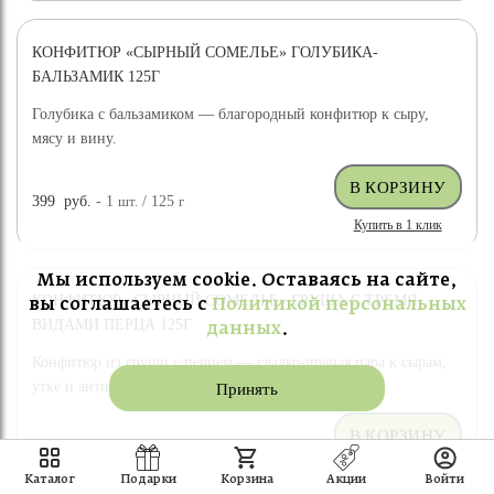
КОНФИТЮР «СЫРНЫЙ СОМЕЛЬЕ» ГОЛУБИКА-
БАЛЬЗАМИК 125Г
Голубика с бальзамиком — благородный конфитюр к сыру,
мясу и вину.
399
руб.
- 1
шт.
/ 125
г
Купить в 1 клик
Мы используем cookie. Оставаясь на сайте,
КОНФИТЮР «СЫРНЫЙ СОМЕЛЬЕ» ГРУША С ТРЕМЯ
вы соглашаетесь с
Политикой персональных
ВИДАМИ ПЕРЦА 125Г
данных
.
Конфитюр из груши с перцем — сладко-пряная пара к сырам,
утке и антипасти.
Принять
399
руб.
- 1
шт.
/ 125
г
Купить в 1 клик
Каталог
Подарки
Корзина
Акции
Войти