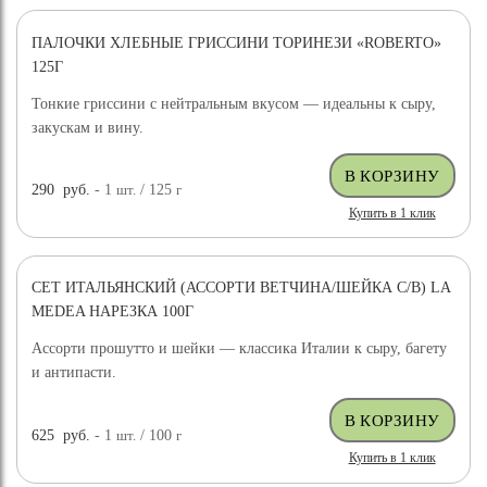
ПАЛОЧКИ ХЛЕБНЫЕ ГРИССИНИ ТОРИНЕЗИ «ROBERTO»
125Г
Тонкие гриссини с нейтральным вкусом — идеальны к сыру,
закускам и вину.
290
руб.
- 1
шт.
/ 125
г
Купить в 1 клик
СЕТ ИТАЛЬЯНСКИЙ (АССОРТИ ВЕТЧИНА/ШЕЙКА С/В) LA
MEDEA НАРЕЗКА 100Г
Ассорти прошутто и шейки — классика Италии к сыру, багету
и антипасти.
625
руб.
- 1
шт.
/ 100
г
Купить в 1 клик