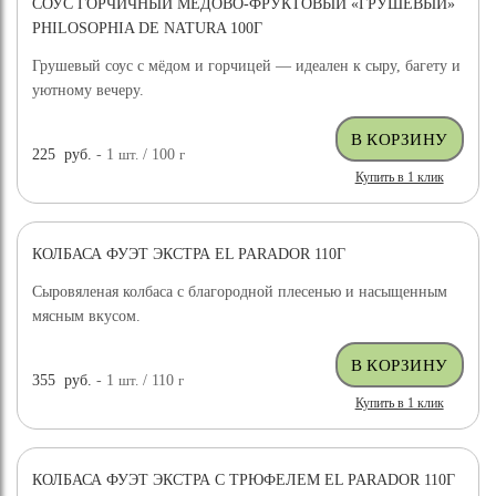
СОУС ГОРЧИЧНЫЙ МЕДОВО-ФРУКТОВЫЙ «ГРУШЕВЫЙ»
PHILOSOPHIA DE NATURA 100Г
Грушевый соус с мёдом и горчицей — идеален к сыру, багету и
уютному вечеру.
225
руб.
- 1
шт.
/ 100
г
Купить в 1 клик
КОЛБАСА ФУЭТ ЭКСТРА EL PARADOR 110Г
Сыровяленая колбаса с благородной плесенью и насыщенным
мясным вкусом.
355
руб.
- 1
шт.
/ 110
г
Купить в 1 клик
КОЛБАСА ФУЭТ ЭКСТРА С ТРЮФЕЛЕМ EL PARADOR 110Г