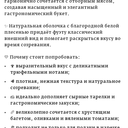
гармонично сочетается с отборным мясом,
создавая насыщенный и элегантный
гастрономический букет.
✨ Натуральная оболочка с благородной белой
плесенью придаёт фуэту классический
внешний вид и помогает раскрыться вкусу во
время созревания.
💛 Почему стоит попробовать:
🍄 выразительный вкус с деликатными
трюфельными нотами;
🥩 плотная, нежная текстура и натуральное
созревание;
🧀 идеально дополняет сырные тарелки и
гастрономические закуски;
🥖 великолепно сочетается с хрустящим
багетом, оливками и вялеными томатами;
🍕 подходит не только для подачи в нарезке,