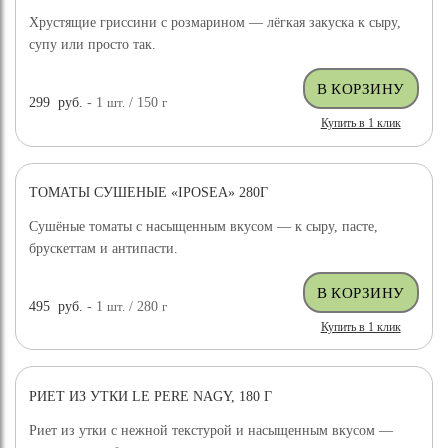
Хрустящие гриссини с розмарином — лёгкая закуска к сыру,
супу или просто так.
299
руб.
- 1
шт.
/ 150
г
Купить в 1 клик
ТОМАТЫ СУШЕНЫЕ «IPOSEA» 280Г
Сушёные томаты с насыщенным вкусом — к сыру, пасте,
брускеттам и антипасти.
495
руб.
- 1
шт.
/ 280
г
Купить в 1 клик
РИЕТ ИЗ УТКИ LE PERE NAGY, 180 Г
Риет из утки с нежной текстурой и насыщенным вкусом —