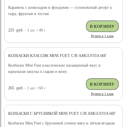
Карамель с шоколадом и фундуком — солоноватый десерт к
сыру, фруктам и тостам.
225
руб.
- 1
шт.
/ 40
г
Купить в 1 клик
КОЛБАСКИ КЛАССИК MINI FUET С/В AMGUSTIA 60Г
Колбаски Mini Fuet классические насыщенный вкус и
идеальная закуска к сырам и вину.
265
руб.
- 1
шт.
/ 60
г
Купить в 1 клик
КОЛБАСКИ С БРУСНИКОЙ MINI FUET С/В AMGUSTIA 60Г
Колбаски Mini Fuet с брусникой сочное мясо и лёгкая ягодная