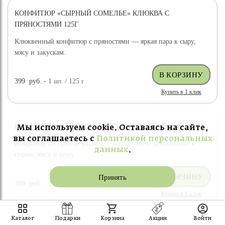
КОНФИТЮР «СЫРНЫЙ СОМЕЛЬЕ» КЛЮКВА С
ПРЯНОСТЯМИ 125Г
Клюквенный конфитюр с пряностями — яркая пара к сыру,
мясу и закускам.
399
руб.
- 1
шт.
/ 125
г
Купить в 1 клик
КОНФИТЮР «СЫРНЫЙ СОМЕЛЬЕ» ПРЯНАЯ ВИШНЯ 125Г
Мы используем cookie. Оставаясь на сайте,
вы соглашаетесь с
Политикой персональных
Конфитюр из пряной вишни — насыщенное дополнение к
данных
.
сырам, мясу и вину.
Принять
399
руб.
- 1
шт.
/ 125
г
Купить в 1 клик
Каталог
Подарки
Корзина
Акции
Войти