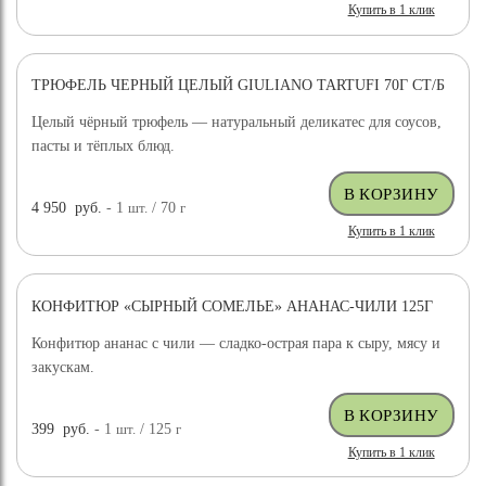
Купить в 1 клик
ТРЮФЕЛЬ ЧЕРНЫЙ ЦЕЛЫЙ GIULIANO TARTUFI 70Г СТ/Б
ДОСТАВКА БЕСПЛАТНО
Целый чёрный трюфель — натуральный деликатес для соусов,
пасты и тёплых блюд.
4 950
руб.
- 1
шт.
/ 70
г
Купить в 1 клик
КОНФИТЮР «СЫРНЫЙ СОМЕЛЬЕ» АНАНАС-ЧИЛИ 125Г
Конфитюр ананас с чили — сладко-острая пара к сыру, мясу и
закускам.
399
руб.
- 1
шт.
/ 125
г
Купить в 1 клик