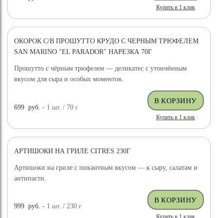
Купить в 1 клик
ОКОРОК С/В ПРОШУТТО КРУДО С ЧЕРНЫМ ТРЮФЕЛЕМ
SAN MARINO "EL PARADOR" НАРЕЗКА 70Г
Прошутто с чёрным трюфелем — деликатес с утончённым
вкусом для сыра и особых моментов.
699
руб.
- 1
шт.
/ 70
г
Купить в 1 клик
АРТИШОКИ НА ГРИЛЕ CITRES 230Г
Артишоки на гриле с пикантным вкусом — к сыру, салатам и
антипасти.
999
руб.
- 1
шт.
/ 230
г
Купить в 1 клик