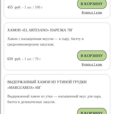
455
руб.
- 1
шт.
/ 100
г
Купить в 1 клик
ХАМОН «EL ARTESANO» НАРЕЗКА 70Г
Хамон с насыщенным вкусом — к сыру, багету и
средиземноморским закускам.
659
руб.
- 1
шт.
/ 70
г
Купить в 1 клик
ВЫДЕРЖАННЫЙ ХАМОН ИЗ УТИНОЙ ГРУДКИ
«MARGUAREIS» 60Г
Выдержанный хамон из утки — насыщенный вкус для сыра,
багета и деликатесных закусок.