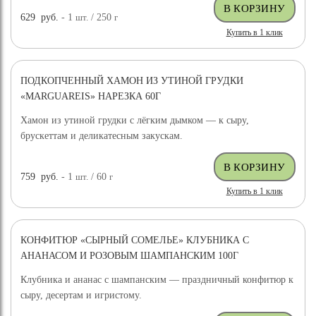
629
руб.
- 1
шт.
/ 250
г
Купить в 1 клик
ПОДКОПЧЕННЫЙ ХАМОН ИЗ УТИНОЙ ГРУДКИ
«MARGUAREIS» НАРЕЗКА 60Г
Хамон из утиной грудки с лёгким дымком — к сыру,
брускеттам и деликатесным закускам.
759
руб.
- 1
шт.
/ 60
г
Купить в 1 клик
КОНФИТЮР «СЫРНЫЙ СОМЕЛЬЕ» КЛУБНИКА С
АНАНАСОМ И РОЗОВЫМ ШАМПАНСКИМ 100Г
Клубника и ананас с шампанским — праздничный конфитюр к
сыру, десертам и игристому.