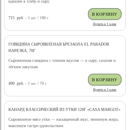
идеален к хлебу и сыру.
715
руб.
- 1
шт.
/ 180
г
Купить в 1 клик
ГОВЯДИНА СЫРОВЯЛЕНАЯ БРЕЗАОЛА EL PARADOR
НАРЕЗКА, 70Г
Сыровяленая говядина с тонким вкусом — к сыру, салатам и
лёгким закускам.
490
руб.
- 1
шт.
/ 70
г
Купить в 1 клик
КАНАРД КЛАССИЧЕСКИЙ ИЗ УТКИ 120Г «CASA MARGOT»
Сыровяленое мясо утки — насыщенный вкус, минимум жира,
максимум гастро-удовольствия.