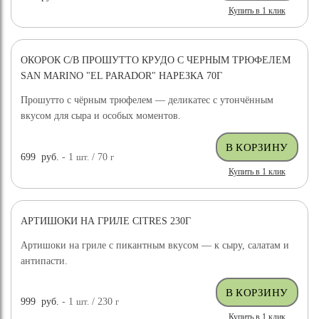
Купить в 1 клик
ОКОРОК С/В ПРОШУТТО КРУДО С ЧЕРНЫМ ТРЮФЕЛЕМ
SAN MARINO "EL PARADOR" НАРЕЗКА 70Г
Прошутто с чёрным трюфелем — деликатес с утончённым
вкусом для сыра и особых моментов.
699
руб.
- 1
шт.
/ 70
г
Купить в 1 клик
АРТИШОКИ НА ГРИЛЕ CITRES 230Г
Артишоки на гриле с пикантным вкусом — к сыру, салатам и
антипасти.
999
руб.
- 1
шт.
/ 230
г
Купить в 1 клик