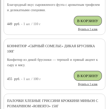
Благородный вкус сыровяленого фуэта с ароматным трюфелем
и деликатными специями.
449
руб.
- 1
шт.
/ 110
г
Купить в 1 клик
КОНФИТЮР «СЫРНЫЙ СОМЕЛЬЕ» ДИКАЯ БРУСНИКА
100Г
Конфитюр из дикой брусники — терпкий и пряный акцент к
сыру и мясу.
455
руб.
- 1
шт.
/ 100
г
Купить в 1 клик
ПАЛОЧКИ ХЛЕБНЫЕ ГРИССИНИ КРОККИНИ МИНЬОН С
РОЗМАРИНОМ «ROBERTO» 150Г