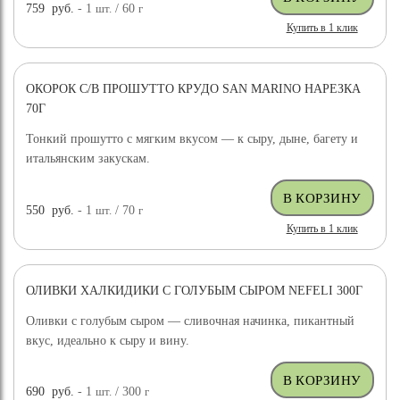
759
руб.
- 1
шт.
/ 60
г
Купить в 1 клик
ОКОРОК С/В ПРОШУТТО КРУДО SAN MARINO НАРЕЗКА
70Г
Тонкий прошутто с мягким вкусом — к сыру, дыне, багету и
итальянским закускам.
550
руб.
- 1
шт.
/ 70
г
Купить в 1 клик
ОЛИВКИ ХАЛКИДИКИ С ГОЛУБЫМ СЫРОМ NEFELI 300Г
Оливки с голубым сыром — сливочная начинка, пикантный
вкус, идеально к сыру и вину.
690
руб.
- 1
шт.
/ 300
г