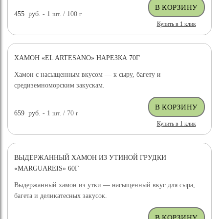
455
руб.
- 1
шт.
/ 100
г
Купить в 1 клик
ХАМОН «EL ARTESANO» НАРЕЗКА 70Г
Хамон с насыщенным вкусом — к сыру, багету и
средиземноморским закускам.
659
руб.
- 1
шт.
/ 70
г
Купить в 1 клик
ВЫДЕРЖАННЫЙ ХАМОН ИЗ УТИНОЙ ГРУДКИ
«MARGUAREIS» 60Г
Выдержанный хамон из утки — насыщенный вкус для сыра,
багета и деликатесных закусок.