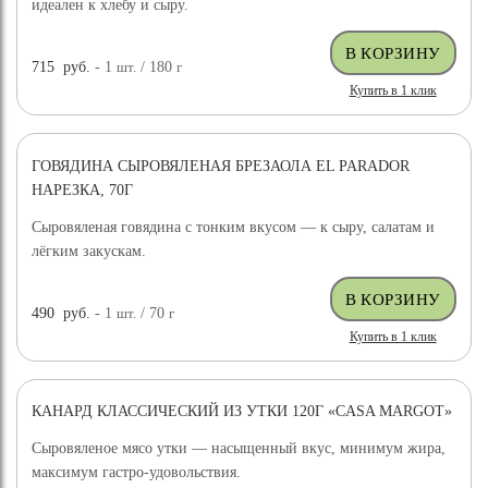
идеален к хлебу и сыру.
715
руб.
- 1
шт.
/ 180
г
Купить в 1 клик
ГОВЯДИНА СЫРОВЯЛЕНАЯ БРЕЗАОЛА EL PARADOR
НАРЕЗКА, 70Г
Сыровяленая говядина с тонким вкусом — к сыру, салатам и
лёгким закускам.
490
руб.
- 1
шт.
/ 70
г
Купить в 1 клик
КАНАРД КЛАССИЧЕСКИЙ ИЗ УТКИ 120Г «CASA MARGOT»
Сыровяленое мясо утки — насыщенный вкус, минимум жира,
максимум гастро-удовольствия.