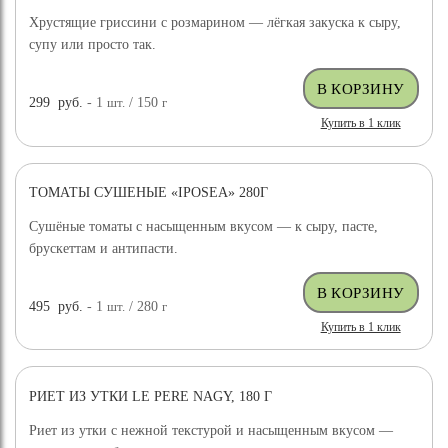
Хрустящие гриссини с розмарином — лёгкая закуска к сыру,
супу или просто так.
299
руб.
- 1
шт.
/ 150
г
Купить в 1 клик
ТОМАТЫ СУШЕНЫЕ «IPOSEA» 280Г
Сушёные томаты с насыщенным вкусом — к сыру, пасте,
брускеттам и антипасти.
495
руб.
- 1
шт.
/ 280
г
Купить в 1 клик
РИЕТ ИЗ УТКИ LE PERE NAGY, 180 Г
Риет из утки с нежной текстурой и насыщенным вкусом —