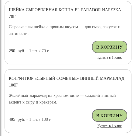
ШЕЙКА СЫРОВЯЛЕНАЯ КОППА EL PARADOR НАРЕЗКА
70Г
Сыровяленая шейка с пряным вкусом — для сыра, закусок и
антипасти.
290
руб.
- 1
шт.
/ 70
г
Купить в 1 клик
КОНФИТЮР «СЫРНЫЙ СОМЕЛЬЕ» ВИННЫЙ МАРМЕЛАД
100Г
Желейный мармелад на красном вине — сладкий винный
акцент к сыру и крекерам.
495
руб.
- 1
шт.
/ 100
г
Купить в 1 клик