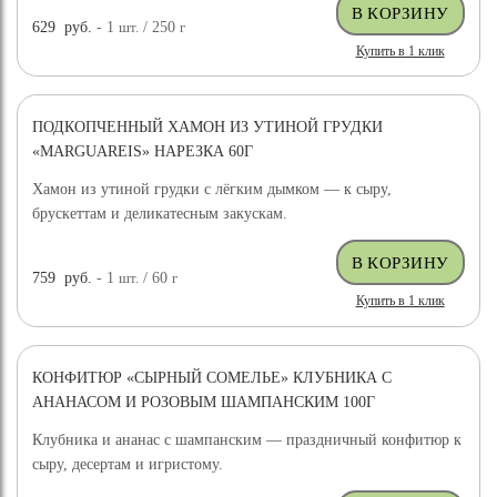
629
руб.
- 1
шт.
/ 250
г
Купить в 1 клик
ПОДКОПЧЕННЫЙ ХАМОН ИЗ УТИНОЙ ГРУДКИ
«MARGUAREIS» НАРЕЗКА 60Г
Хамон из утиной грудки с лёгким дымком — к сыру,
брускеттам и деликатесным закускам.
759
руб.
- 1
шт.
/ 60
г
Купить в 1 клик
КОНФИТЮР «СЫРНЫЙ СОМЕЛЬЕ» КЛУБНИКА С
АНАНАСОМ И РОЗОВЫМ ШАМПАНСКИМ 100Г
Клубника и ананас с шампанским — праздничный конфитюр к
сыру, десертам и игристому.