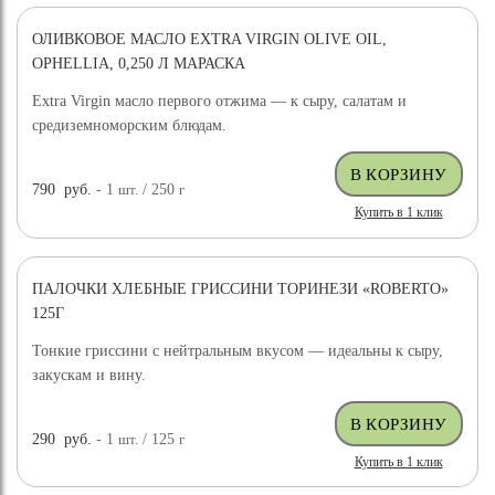
ОЛИВКОВОЕ МАСЛО EXTRA VIRGIN OLIVE OIL,
OPHELLIA, 0,250 Л МАРАСКА
Extra Virgin масло первого отжима — к сыру, салатам и
средиземноморским блюдам.
790
руб.
- 1
шт.
/ 250
г
Купить в 1 клик
ПАЛОЧКИ ХЛЕБНЫЕ ГРИССИНИ ТОРИНЕЗИ «ROBERTO»
125Г
Тонкие гриссини с нейтральным вкусом — идеальны к сыру,
закускам и вину.
290
руб.
- 1
шт.
/ 125
г
Купить в 1 клик