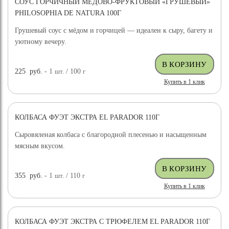
СОУС ГОРЧИЧНЫЙ МЕДОВО-ФРУКТОВЫЙ «ГРУШЕВЫЙ»
PHILOSOPHIA DE NATURA 100Г
Грушевый соус с мёдом и горчицей — идеален к сыру, багету и
уютному вечеру.
225
руб.
- 1
шт.
/ 100
г
Купить в 1 клик
КОЛБАСА ФУЭТ ЭКСТРА EL PARADOR 110Г
Сыровяленая колбаса с благородной плесенью и насыщенным
мясным вкусом.
355
руб.
- 1
шт.
/ 110
г
Купить в 1 клик
КОЛБАСА ФУЭТ ЭКСТРА С ТРЮФЕЛЕМ EL PARADOR 110Г