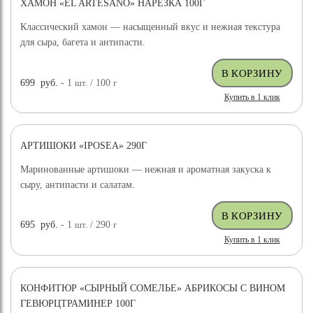
ХАМОН «EL ARTESANO» НАРЕЗКА 100Г
Классический хамон — насыщенный вкус и нежная текстура
для сыра, багета и антипасти.
699
руб.
- 1
шт.
/ 100
г
Купить в 1 клик
АРТИШОКИ «IPOSEA» 290Г
Маринованные артишоки — нежная и ароматная закуска к
сыру, антипасти и салатам.
695
руб.
- 1
шт.
/ 290
г
Купить в 1 клик
КОНФИТЮР «СЫРНЫЙ СОМЕЛЬЕ» АБРИКОСЫ С ВИНОМ
ГЕВЮРЦТРАМИНЕР 100Г