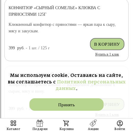
КОНФИТЮР «СЫРНЫЙ СОМЕЛЬЕ» КЛЮКВА С
ПРЯНОСТЯМИ 125Г
Клюквенный конфитюр с пряностями — яркая пара к сыру,
мясу и закускам.
399
руб.
- 1
шт.
/ 125
г
Купить в 1 клик
КОНФИТЮР «СЫРНЫЙ СОМЕЛЬЕ» ПРЯНАЯ ВИШНЯ 125Г
Мы используем cookie. Оставаясь на сайте,
вы соглашаетесь с
Политикой персональных
Конфитюр из пряной вишни — насыщенное дополнение к
данных
.
сырам, мясу и вину.
Принять
399
руб.
- 1
шт.
/ 125
г
Купить в 1 клик
Каталог
Подарки
Корзина
Акции
Войти