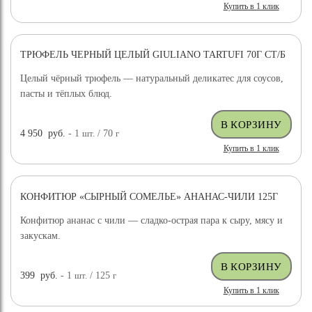
Купить в 1 клик
ТРЮФЕЛЬ ЧЕРНЫЙ ЦЕЛЫЙ GIULIANO TARTUFI 70Г СТ/Б
ДОСТАВКА БЕСПЛАТНО
Целый чёрный трюфель — натуральный деликатес для соусов,
пасты и тёплых блюд.
4 950
руб.
- 1
шт.
/ 70
г
Купить в 1 клик
КОНФИТЮР «СЫРНЫЙ СОМЕЛЬЕ» АНАНАС-ЧИЛИ 125Г
Конфитюр ананас с чили — сладко-острая пара к сыру, мясу и
закускам.
399
руб.
- 1
шт.
/ 125
г
Купить в 1 клик