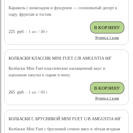
Карамель с шоколадом и фундуком — солоноватый десерт к
сыру, фруктам и тостам.
225
руб.
- 1
шт.
/ 40
г
Купить в 1 клик
КОЛБАСКИ КЛАССИК MINI FUET С/В AMGUSTIA 60Г
Колбаски Mini Fuet классические насыщенный вкус и
идеальная закуска к сырам и вину.
265
руб.
- 1
шт.
/ 60
г
Купить в 1 клик
КОЛБАСКИ С БРУСНИКОЙ MINI FUET С/В AMGUSTIA 60Г
Колбаски Mini Fuet с брусникой сочное мясо и лёгкая ягодная