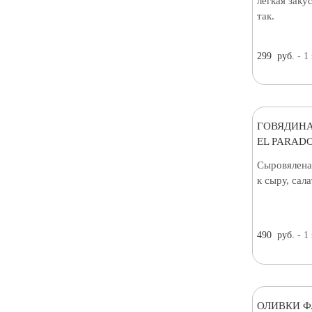
лёгкая заку
так.
299
руб.
- 1
ГОВЯДИНА
EL PARADO
Сыровялена
к сыру, сал
490
руб.
- 1
ОЛИВКИ 