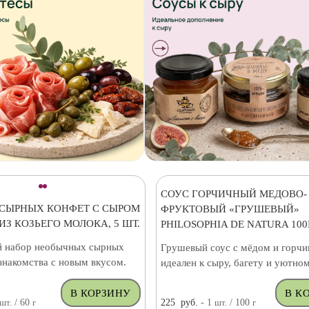
СОУС ГОРЧИЧНЫЙ МЕДОВО-
 СЫРНЫХ КОНФЕТ С СЫРОМ
ФРУКТОВЫЙ «ГРУШЕВЫЙ»
ИЗ КОЗЬЕГО МОЛОКА, 5 ШТ.
PHILOSOPHIA DE NATURA 100
 набор необычных сырных
Грушевый соус с мёдом и горч
знакомства с новым вкусом.
идеален к сыру, багету и уютном
шт.
/ 60
г
225
руб.
- 1
шт.
/ 100
г