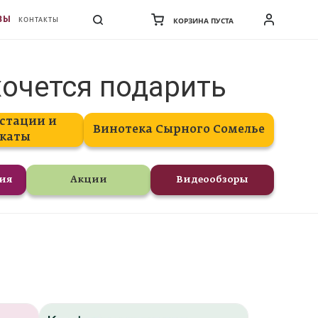
ВЫ
КОНТАКТЫ
КОРЗИНА ПУСТА
хочется подарить
стации и
Винотека Сырного Сомелье
каты
ния
Акции
Видеообзоры