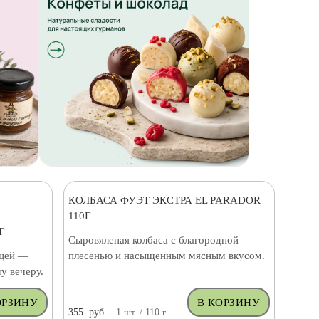
КОЛБАСА ФУЭТ ЭКСТРА EL PARADOR
110Г
Г
Сыровяленая колбаса с благородной
ицей —
плесенью и насыщенным мясным вкусом.
у вечеру.
355
руб.
- 1
шт.
/ 110
г