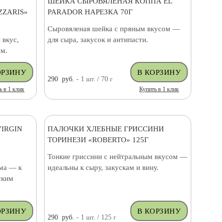
ШЕЙКА СЫРОВЯЛЕНАЯ КОППА EL
ZARIS»
PARADOR НАРЕЗКА 70Г
Сыровяленая шейка с пряным вкусом —
 вкус,
для сыра, закусок и антипасти.
ам.
290
руб.
- 1
шт.
/ 70
г
ь в 1 клик
Купить в 1 клик
IRGIN
ПАЛОЧКИ ХЛЕБНЫЕ ГРИССИНИ
ТОРИНЕЗИ «ROBERTO» 125Г
Тонкие гриссини с нейтральным вкусом —
има — к
идеальны к сыру, закускам и вину.
ским
290
руб.
- 1
шт.
/ 125
г