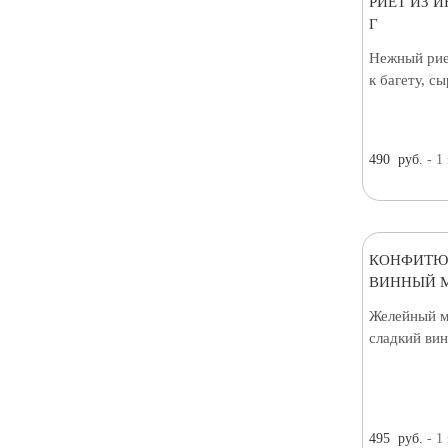
РИЕТ ИЗ И
Г
Нежный рие
к багету, с
490
руб.
- 1
КОНФИТЮ
ВИННЫЙ М
Желейный м
сладкий вин
495
руб.
- 1