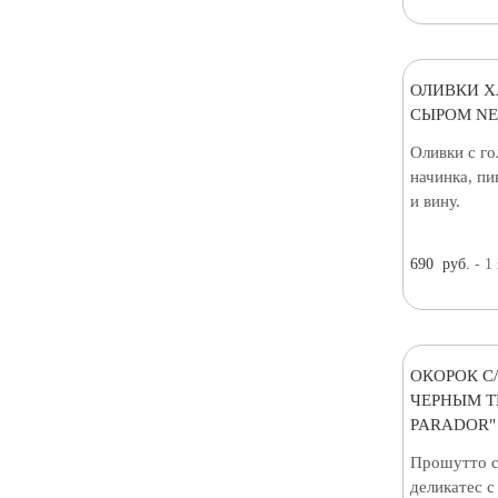
ОЛИВКИ Х
СЫРОМ NEF
Оливки с г
начинка, пи
и вину.
690
руб.
- 1
ОКОРОК С
ЧЕРНЫМ Т
PARADOR"
Прошутто 
деликатес 