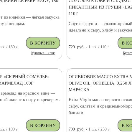
НДЕЙКИ LE PERE NAGY, 180
СОУС ФРУКТОВЫЙ СЛАДКО-
ПИКАНТНЫЙ ИЗ ГРУШИ «LAZ
110Г
т из индейки — лёгкая закуска
ыру и овощам.
Соус из груши — сладко-пряный
идеально к сыру, хлебу и закуск
шт.
/ 180
г
729
руб.
- 1
шт.
/ 110
г
Купить в 1 клик
Купит
Р «СЫРНЫЙ СОМЕЛЬЕ»
ОЛИВКОВОЕ МАСЛО EXTRA V
АРМЕЛАД 100Г
OLIVE OIL, OPHELLIA, 0,250 Л
МАРАСКА
армелад на красном вине —
ный акцент к сыру и крекерам.
Extra Virgin масло первого отж
сыру, салатам и средиземномор
блюдам.
шт.
/ 100
г
790
руб.
- 1
шт.
/ 250
г