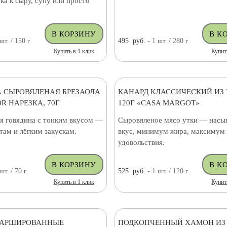
ска к сыру, супу или просто
шт.
/ 150
г
495
руб.
- 1
шт.
/ 280
г
Купить в 1 клик
Купит
 СЫРОВЯЛЕНАЯ БРЕЗАОЛА
КАНАРД КЛАССИЧЕСКИЙ ИЗ
R НАРЕЗКА, 70Г
120Г «CASA MARGOT»
я говядина с тонким вкусом —
Сыровяленое мясо утки — нас
атам и лёгким закускам.
вкус, минимум жира, максимум 
удовольствия.
шт.
/ 70
г
525
руб.
- 1
шт.
/ 120
г
Купить в 1 клик
Купит
ФАРШИРОВАННЫЕ
ПОДКОПЧЕННЫЙ ХАМОН ИЗ