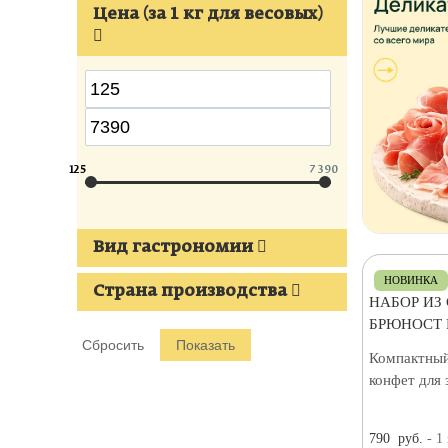
Цена (за 1 кг для весовых)
125
7 390
Вид гастрономии
НОВИНКА
Страна производства
НАБОР ИЗ
БРЮНОСТ 
Компактный
конфет для 
790
руб.
- 1