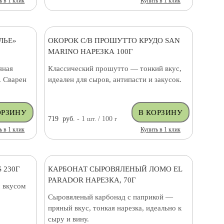
ь в 1 клик
Купить в 1 клик
ЛЬЕ»
ОКОРОК С/В ПРОШУТТО КРУДО SAN
MARINO НАРЕЗКА 100Г
яная
Классический прошутто — тонкий вкус,
. Сварен
идеален для сыров, антипасти и закусок.
719
руб.
- 1
шт.
/ 100
г
ь в 1 клик
Купить в 1 клик
 230Г
КАРБОНАТ СЫРОВЯЛЕНЫЙ ЛОМО EL
PARADOR НАРЕЗКА, 70Г
 вкусом
Сыровяленый карбонад с паприкой —
пряный вкус, тонкая нарезка, идеально к
сыру и вину.