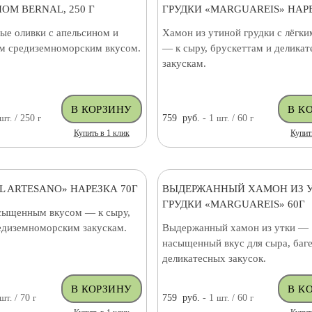
ОМ BERNAL, 250 Г
ГРУДКИ «MARGUAREIS» НАРЕ
ые оливки с апельсином и
Хамон из утиной грудки с лёгк
 средиземноморским вкусом.
— к сыру, брускеттам и делика
закускам.
шт.
/ 250
г
759
руб.
- 1
шт.
/ 60
г
Купить в 1 клик
Купит
L ARTESANO» НАРЕЗКА 70Г
ВЫДЕРЖАННЫЙ ХАМОН ИЗ 
ГРУДКИ «MARGUAREIS» 60Г
сыщенным вкусом — к сыру,
редиземноморским закускам.
Выдержанный хамон из утки —
насыщенный вкус для сыра, баге
деликатесных закусок.
шт.
/ 70
г
759
руб.
- 1
шт.
/ 60
г