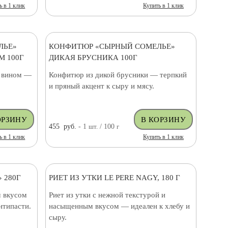
ь в 1 клик
Купить в 1 клик
ЛЬЕ»
КОНФИТЮР «СЫРНЫЙ СОМЕЛЬЕ»
 100Г
ДИКАЯ БРУСНИКА 100Г
и вином —
Конфитюр из дикой брусники — терпкий
и пряный акцент к сыру и мясу.
455
руб.
- 1
шт.
/ 100
г
ь в 1 клик
Купить в 1 клик
 280Г
РИЕТ ИЗ УТКИ LE PERE NAGY, 180 Г
 вкусом
Риет из утки с нежной текстурой и
нтипасти.
насыщенным вкусом — идеален к хлебу и
сыру.