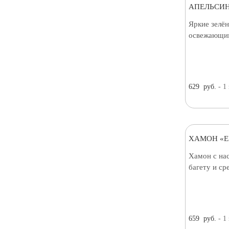
АПЕЛЬСИН
Яркие зелён
освежающим
629
руб.
- 1
ХАМОН «E
Хамон с на
багету и с
659
руб.
- 1