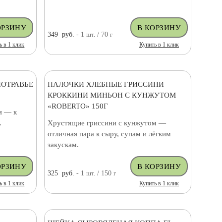
349
руб.
- 1
шт.
/ 70
г
ь в 1 клик
Купить в 1 клик
НОТРАВЬЕ
ПАЛОЧКИ ХЛЕБНЫЕ ГРИССИНИ
КРОККИНИ МИНЬОН С КУНЖУТОМ
«ROBERTO» 150Г
я — к
.
Хрустящие гриссини с кунжутом —
отличная пара к сыру, супам и лёгким
закускам.
325
руб.
- 1
шт.
/ 150
г
ь в 1 клик
Купить в 1 клик