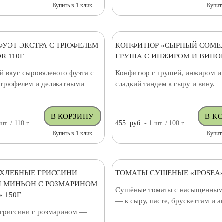
Купить в 1 клик
Купит
ФУЭТ ЭКСТРА С ТРЮФЕЛЕМ
КОНФИТЮР «СЫРНЫЙ СОМЕ
R 110Г
ГРУША С ИНЖИРОМ И ВИНОМ
й вкус сыровяленого фуэта с
Конфитюр с грушей, инжиром 
трюфелем и деликатными
сладкий тандем к сыру и вину.
шт.
/ 110
г
455
руб.
- 1
шт.
/ 100
г
Купить в 1 клик
Купит
ХЛЕБНЫЕ ГРИССИНИ
ТОМАТЫ СУШЕНЫЕ «IPOSEA»
 МИНЬОН С РОЗМАРИНОМ
Сушёные томаты с насыщенным
 150Г
— к сыру, пасте, брускеттам и а
гриссини с розмарином —