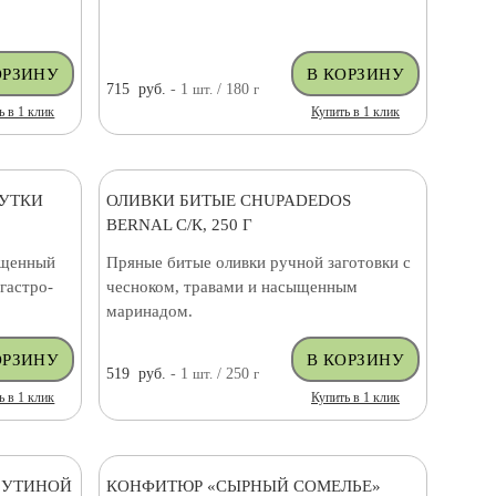
715
руб.
- 1
шт.
/ 180
г
ь в 1 клик
Купить в 1 клик
 УТКИ
ОЛИВКИ БИТЫЕ CHUPADEDOS
BERNAL С/К, 250 Г
ыщенный
Пряные битые оливки ручной заготовки с
гастро-
чесноком, травами и насыщенным
маринадом.
519
руб.
- 1
шт.
/ 250
г
ь в 1 клик
Купить в 1 клик
 УТИНОЙ
КОНФИТЮР «СЫРНЫЙ СОМЕЛЬЕ»