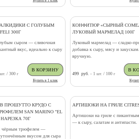
Купить в 1 клик
Купит
АЛКИДИКИ С ГОЛУБЫМ
КОНФИТЮР «СЫРНЫЙ СОМЕ
ELI 300Г
ЛУКОВЫЙ МАРМЕЛАД 100Г
олубым сыром — сливочная
Луковый мармелад — сладко-пр
кантный вкус, идеально к сыру
добавка к сыру, мясу и закускам
вручную.
шт.
/ 300
г
499
руб.
- 1
шт.
/ 100
г
Купить в 1 клик
Купит
/В ПРОШУТТО КРУДО С
АРТИШОКИ НА ГРИЛЕ CITRES
РЮФЕЛЕМ SAN MARINO "EL
Артишоки на гриле с пикантным
 НАРЕЗКА 70Г
— к сыру, салатам и антипасти.
с чёрным трюфелем —
с утончённым вкусом для сыра