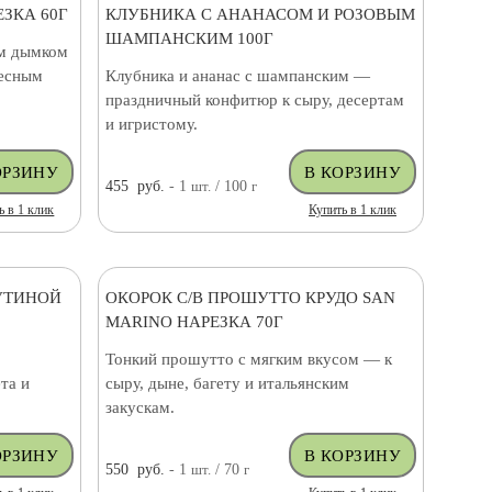
ЗКА 60Г
КЛУБНИКА С АНАНАСОМ И РОЗОВЫМ
ШАМПАНСКИМ 100Г
им дымком
тесным
Клубника и ананас с шампанским —
праздничный конфитюр к сыру, десертам
и игристому.
455
руб.
- 1
шт.
/ 100
г
ь в 1 клик
Купить в 1 клик
УТИНОЙ
ОКОРОК С/В ПРОШУТТО КРУДО SAN
MARINO НАРЕЗКА 70Г
Тонкий прошутто с мягким вкусом — к
та и
сыру, дыне, багету и итальянским
закускам.
550
руб.
- 1
шт.
/ 70
г