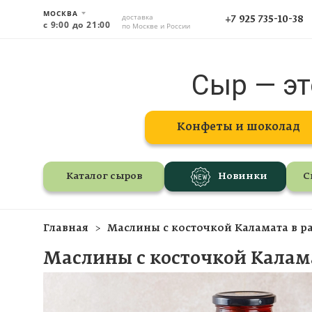
МОСКВА
доставка
+7 925 735-10-38
с 9:00 до 21:00
по Москве и России
Сыр — эт
Конфеты и шоколад
Каталог сыров
Новинки
С
Главная
Маслины с косточкой Каламата в рас
Маслины с косточкой Каламат