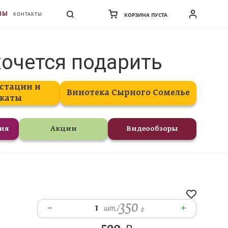
ВЫ
КОНТАКТЫ
КОРЗИНА ПУСТА
хочется подарить
стации и
Винотека Сырного Сомелье
каты
ния
Акции
Видеообзоры
350
–
+
1
шт.
/
г