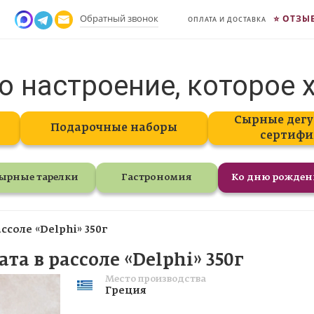
Обратный звонок
ОТЗЫ
ОПЛАТА И ДОСТАВКА
о настроение, которое 
Сырные дегу
Подарочные наборы
сертифи
ырные тарелки
Гастрономия
Ко дню рожде
соле «Delphi» 350г
а в рассоле «Delphi» 350г
Место производства
Греция