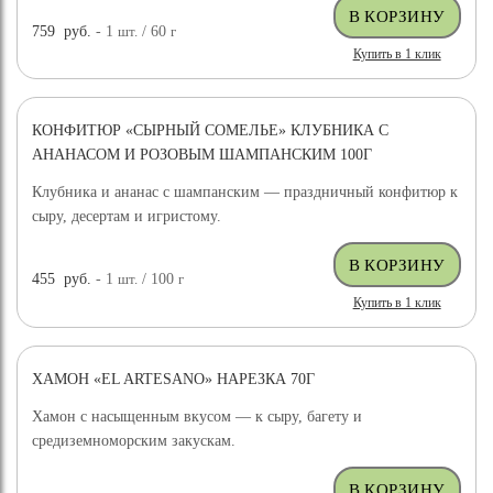
759
руб.
- 1
шт.
/ 60
г
Купить в 1 клик
КОНФИТЮР «СЫРНЫЙ СОМЕЛЬЕ» КЛУБНИКА С
АНАНАСОМ И РОЗОВЫМ ШАМПАНСКИМ 100Г
Клубника и ананас с шампанским — праздничный конфитюр к
сыру, десертам и игристому.
455
руб.
- 1
шт.
/ 100
г
Купить в 1 клик
ХАМОН «EL ARTESANO» НАРЕЗКА 70Г
Хамон с насыщенным вкусом — к сыру, багету и
средиземноморским закускам.