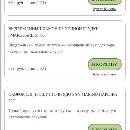
659
руб.
- 1
шт.
/ 70
г
Купить в 1 клик
ВЫДЕРЖАННЫЙ ХАМОН ИЗ УТИНОЙ ГРУДКИ
«MARGUAREIS» 60Г
Выдержанный хамон из утки — насыщенный вкус для сыра,
багета и деликатесных закусок.
759
руб.
- 1
шт.
/ 60
г
Купить в 1 клик
ОКОРОК С/В ПРОШУТТО КРУДО SAN MARINO НАРЕЗКА
70Г
Тонкий прошутто с мягким вкусом — к сыру, дыне, багету и
итальянским закускам.