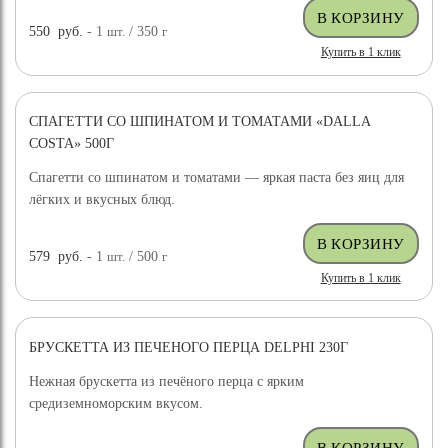
550
руб.
- 1
шт.
/ 350
г
Купить в 1 клик
СПАГЕТТИ СО ШПИНАТОМ И ТОМАТАМИ «DALLA
COSTA» 500Г
Спагетти со шпинатом и томатами — яркая паста без яиц для
лёгких и вкусных блюд.
579
руб.
- 1
шт.
/ 500
г
Купить в 1 клик
БРУСКЕТТА ИЗ ПЕЧЕНОГО ПЕРЦА DELPHI 230Г
Нежная брускетта из печёного перца с ярким
средиземноморским вкусом.