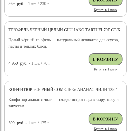
569
руб.
- 1
шт.
/ 230
г
Купить в 1 клик
ТРЮФЕЛЬ ЧЕРНЫЙ ЦЕЛЫЙ GIULIANO TARTUFI 70Г СТ/Б
ДОСТАВКА БЕСПЛАТНО
Целый чёрный трюфель — натуральный деликатес для соусов,
пасты и тёплых блюд.
4 950
руб.
- 1
шт.
/ 70
г
Купить в 1 клик
КОНФИТЮР «СЫРНЫЙ СОМЕЛЬЕ» АНАНАС-ЧИЛИ 125Г
Конфитюр ананас с чили — сладко-острая пара к сыру, мясу и
закускам.
399
руб.
- 1
шт.
/ 125
г
Купить в 1 клик