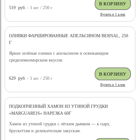
519
руб.
- 1
шт.
/ 250
г
Купить в 1 клик
ОЛИВКИ ФАРШИРОВАННЫЕ АПЕЛЬСИНОМ BERNAL, 250
Г
Яркие зелёные оливки с апельсином и освежающим
средиземноморским вкусом.
629
руб.
- 1
шт.
/ 250
г
Купить в 1 клик
ПОДКОПЧЕННЫЙ ХАМОН ИЗ УТИНОЙ ГРУДКИ
«MARGUAREIS» НАРЕЗКА 60Г
Хамон из утиной грудки с лёгким дымком — к сыру,
брускеттам и деликатесным закускам.