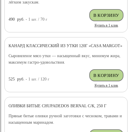
лёгким закускам.
490
руб.
- 1
шт.
/ 70
г
Купить в 1 клик
КАНАРД КЛАССИЧЕСКИЙ ИЗ УТКИ 120Г «CASA MARGOT»
Сыровяленое мясо утки — насыщенный вкус, минимум жира,
максимум гастро-удовольствия.
525
руб.
- 1
шт.
/ 120
г
Купить в 1 клик
ОЛИВКИ БИТЫЕ CHUPADEDOS BERNAL С/К, 250 Г
Пряные битые оливки ручной заготовки с чесноком, травами и
насыщенным маринадом.