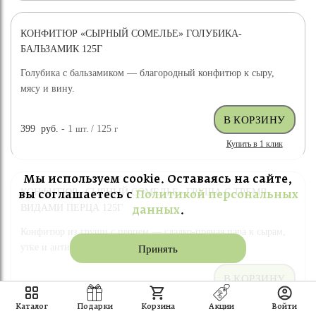
КОНФИТЮР «СЫРНЫЙ СОМЕЛЬЕ» ГОЛУБИКА-
БАЛЬЗАМИК 125Г
Голубика с бальзамиком — благородный конфитюр к сыру,
мясу и вину.
399
руб.
- 1
шт.
/ 125
г
Купить в 1 клик
Мы используем cookie. Оставаясь на сайте,
КОНФИТЮР «СЫРНЫЙ СОМЕЛЬЕ» ГРУША С ТРЕМЯ
вы соглашаетесь с
Политикой персональных
ВИДАМИ ПЕРЦА 125Г
данных
.
Конфитюр из груши с перцем — сладко-пряная пара к сырам,
утке и антипасти.
Принять
399
руб.
- 1
шт.
/ 125
г
Купить в 1 клик
Каталог
Подарки
Корзина
Акции
Войти