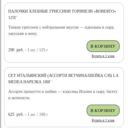
ПАЛОЧКИ ХЛЕБНЫЕ ГРИССИНИ ТОРИНЕЗИ «ROBERTO»
125Г
Тонкие гриссини с нейтральным вкусом — идеальны к сыру,
закускам и вину.
290
руб.
- 1
шт.
/ 125
г
Купить в 1 клик
СЕТ ИТАЛЬЯНСКИЙ (АССОРТИ ВЕТЧИНА/ШЕЙКА С/В) LA
MEDEA НАРЕЗКА 100Г
Ассорти прошутто и шейки — классика Италии к сыру, багету
и антипасти.
625
руб.
- 1
шт.
/ 100
г
Купить в 1 клик