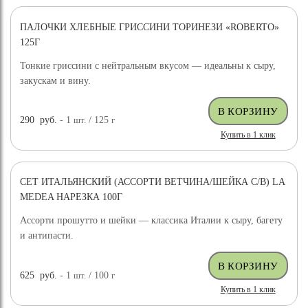
ПАЛОЧКИ ХЛЕБНЫЕ ГРИССИНИ ТОРИНЕЗИ «ROBERTO»
125Г
Тонкие гриссини с нейтральным вкусом — идеальны к сыру,
закускам и вину.
290
руб.
- 1
шт.
/ 125
г
Купить в 1 клик
СЕТ ИТАЛЬЯНСКИЙ (АССОРТИ ВЕТЧИНА/ШЕЙКА С/В) LA
MEDEA НАРЕЗКА 100Г
Ассорти прошутто и шейки — классика Италии к сыру, багету
и антипасти.
625
руб.
- 1
шт.
/ 100
г
Купить в 1 клик