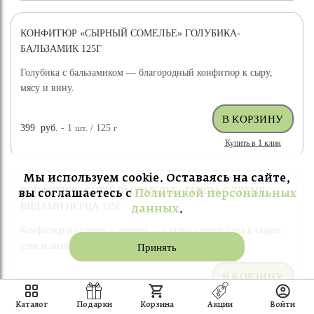
КОНФИТЮР «СЫРНЫЙ СОМЕЛЬЕ» ГОЛУБИКА-
БАЛЬЗАМИК 125Г
Голубика с бальзамиком — благородный конфитюр к сыру,
мясу и вину.
399
руб.
- 1
шт.
/ 125
г
Купить в 1 клик
Мы используем cookie. Оставаясь на сайте,
КОНФИТЮР «СЫРНЫЙ СОМЕЛЬЕ» ГРУША С ТРЕМЯ
вы соглашаетесь с
Политикой персональных
ВИДАМИ ПЕРЦА 125Г
данных
.
Конфитюр из груши с перцем — сладко-пряная пара к сырам,
утке и антипасти.
Принять
399
руб.
- 1
шт.
/ 125
г
Купить в 1 клик
Каталог
Подарки
Корзина
Акции
Войти