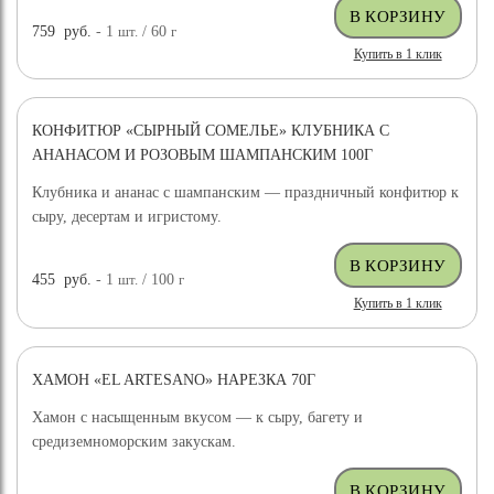
759
руб.
- 1
шт.
/ 60
г
Купить в 1 клик
КОНФИТЮР «СЫРНЫЙ СОМЕЛЬЕ» КЛУБНИКА С
АНАНАСОМ И РОЗОВЫМ ШАМПАНСКИМ 100Г
Клубника и ананас с шампанским — праздничный конфитюр к
сыру, десертам и игристому.
455
руб.
- 1
шт.
/ 100
г
Купить в 1 клик
ХАМОН «EL ARTESANO» НАРЕЗКА 70Г
Хамон с насыщенным вкусом — к сыру, багету и
средиземноморским закускам.