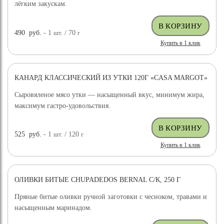
лёгким закускам.
490
руб.
- 1
шт.
/ 70
г
Купить в 1 клик
КАНАРД КЛАССИЧЕСКИЙ ИЗ УТКИ 120Г «CASA MARGOT»
Сыровяленое мясо утки — насыщенный вкус, минимум жира,
максимум гастро-удовольствия.
525
руб.
- 1
шт.
/ 120
г
Купить в 1 клик
ОЛИВКИ БИТЫЕ CHUPADEDOS BERNAL С/К, 250 Г
Пряные битые оливки ручной заготовки с чесноком, травами и
насыщенным маринадом.