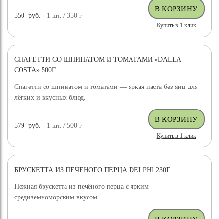
550
руб.
- 1
шт.
/ 350
г
Купить в 1 клик
СПАГЕТТИ СО ШПИНАТОМ И ТОМАТАМИ «DALLA
COSTA» 500Г
Спагетти со шпинатом и томатами — яркая паста без яиц для
лёгких и вкусных блюд.
579
руб.
- 1
шт.
/ 500
г
Купить в 1 клик
БРУСКЕТТА ИЗ ПЕЧЕНОГО ПЕРЦА DELPHI 230Г
Нежная брускетта из печёного перца с ярким
средиземноморским вкусом.