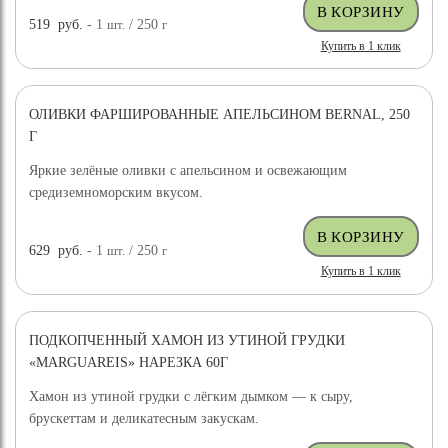
519
руб.
- 1
шт.
/ 250
г
Купить в 1 клик
ОЛИВКИ ФАРШИРОВАННЫЕ АПЕЛЬСИНОМ BERNAL, 250
Г
Яркие зелёные оливки с апельсином и освежающим
средиземноморским вкусом.
629
руб.
- 1
шт.
/ 250
г
Купить в 1 клик
ПОДКОПЧЕННЫЙ ХАМОН ИЗ УТИНОЙ ГРУДКИ
«MARGUAREIS» НАРЕЗКА 60Г
Хамон из утиной грудки с лёгким дымком — к сыру,
брускеттам и деликатесным закускам.