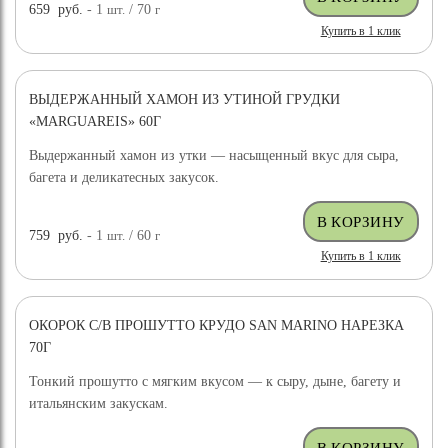
659
руб.
- 1
шт.
/ 70
г
Купить в 1 клик
ВЫДЕРЖАННЫЙ ХАМОН ИЗ УТИНОЙ ГРУДКИ
«MARGUAREIS» 60Г
Выдержанный хамон из утки — насыщенный вкус для сыра,
багета и деликатесных закусок.
759
руб.
- 1
шт.
/ 60
г
Купить в 1 клик
ОКОРОК С/В ПРОШУТТО КРУДО SAN MARINO НАРЕЗКА
70Г
Тонкий прошутто с мягким вкусом — к сыру, дыне, багету и
итальянским закускам.