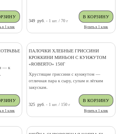
349
руб.
- 1
шт.
/ 70
г
ь в 1 клик
Купить в 1 клик
НОТРАВЬЕ
ПАЛОЧКИ ХЛЕБНЫЕ ГРИССИНИ
КРОККИНИ МИНЬОН С КУНЖУТОМ
«ROBERTO» 150Г
я — к
.
Хрустящие гриссини с кунжутом —
отличная пара к сыру, супам и лёгким
закускам.
325
руб.
- 1
шт.
/ 150
г
ь в 1 клик
Купить в 1 клик