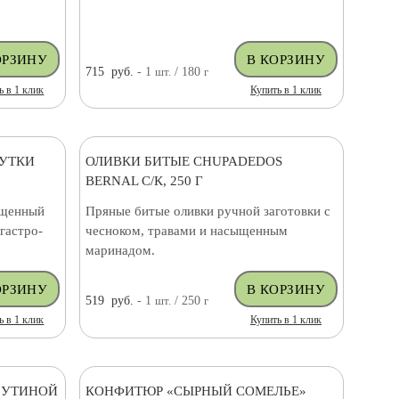
715
руб.
- 1
шт.
/ 180
г
ь в 1 клик
Купить в 1 клик
 УТКИ
ОЛИВКИ БИТЫЕ CHUPADEDOS
BERNAL С/К, 250 Г
ыщенный
Пряные битые оливки ручной заготовки с
гастро-
чесноком, травами и насыщенным
маринадом.
519
руб.
- 1
шт.
/ 250
г
ь в 1 клик
Купить в 1 клик
 УТИНОЙ
КОНФИТЮР «СЫРНЫЙ СОМЕЛЬЕ»