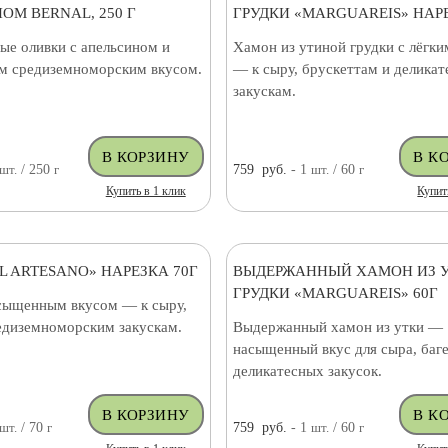
ОМ BERNAL, 250 Г
ГРУДКИ «MARGUAREIS» НАРЕ
ые оливки с апельсином и
Хамон из утиной грудки с лёгк
 средиземноморским вкусом.
— к сыру, брускеттам и делика
закускам.
шт.
/ 250
г
759
руб.
- 1
шт.
/ 60
г
Купить в 1 клик
Купит
L ARTESANO» НАРЕЗКА 70Г
ВЫДЕРЖАННЫЙ ХАМОН ИЗ 
ГРУДКИ «MARGUAREIS» 60Г
сыщенным вкусом — к сыру,
редиземноморским закускам.
Выдержанный хамон из утки —
насыщенный вкус для сыра, баге
деликатесных закусок.
шт.
/ 70
г
759
руб.
- 1
шт.
/ 60
г