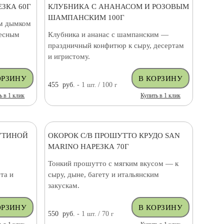
ЗКА 60Г
КЛУБНИКА С АНАНАСОМ И РОЗОВЫМ
ШАМПАНСКИМ 100Г
им дымком
тесным
Клубника и ананас с шампанским —
праздничный конфитюр к сыру, десертам
и игристому.
455
руб.
- 1
шт.
/ 100
г
ь в 1 клик
Купить в 1 клик
УТИНОЙ
ОКОРОК С/В ПРОШУТТО КРУДО SAN
MARINO НАРЕЗКА 70Г
Тонкий прошутто с мягким вкусом — к
та и
сыру, дыне, багету и итальянским
закускам.
550
руб.
- 1
шт.
/ 70
г