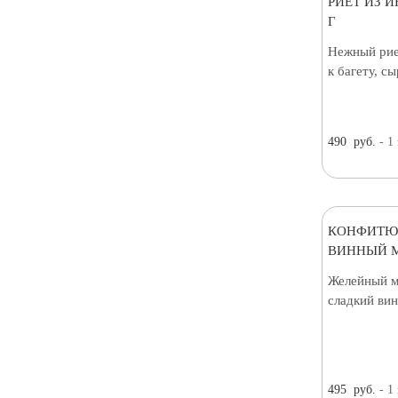
РИЕТ ИЗ И
Г
Нежный рие
к багету, с
490
руб.
- 1
КОНФИТЮ
ВИННЫЙ М
Желейный м
сладкий вин
495
руб.
- 1