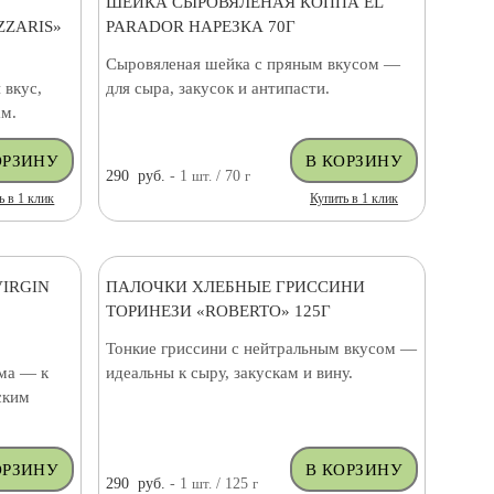
ШЕЙКА СЫРОВЯЛЕНАЯ КОППА EL
ZARIS»
PARADOR НАРЕЗКА 70Г
Сыровяленая шейка с пряным вкусом —
 вкус,
для сыра, закусок и антипасти.
ам.
290
руб.
- 1
шт.
/ 70
г
ь в 1 клик
Купить в 1 клик
IRGIN
ПАЛОЧКИ ХЛЕБНЫЕ ГРИССИНИ
ТОРИНЕЗИ «ROBERTO» 125Г
Тонкие гриссини с нейтральным вкусом —
има — к
идеальны к сыру, закускам и вину.
ским
290
руб.
- 1
шт.
/ 125
г