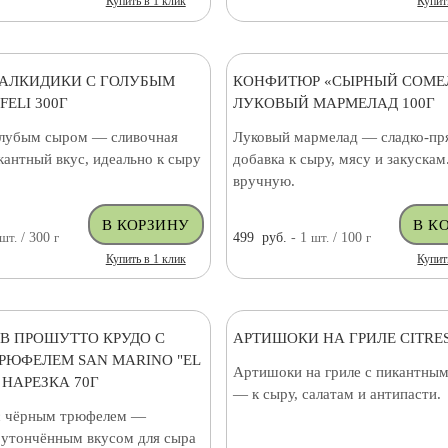
Купить в 1 клик
Купит
АЛКИДИКИ С ГОЛУБЫМ
КОНФИТЮР «СЫРНЫЙ СОМЕ
ELI 300Г
ЛУКОВЫЙ МАРМЕЛАД 100Г
олубым сыром — сливочная
Луковый мармелад — сладко-пр
кантный вкус, идеально к сыру
добавка к сыру, мясу и закускам
вручную.
шт.
/ 300
г
499
руб.
- 1
шт.
/ 100
г
Купить в 1 клик
Купит
/В ПРОШУТТО КРУДО С
АРТИШОКИ НА ГРИЛЕ CITRES
РЮФЕЛЕМ SAN MARINO "EL
Артишоки на гриле с пикантным
 НАРЕЗКА 70Г
— к сыру, салатам и антипасти.
с чёрным трюфелем —
с утончённым вкусом для сыра