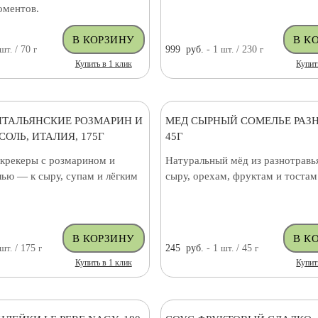
оментов.
шт.
/ 70
г
999
руб.
- 1
шт.
/ 230
г
Купить в 1 клик
Купит
ИТАЛЬЯНСКИЕ РОЗМАРИН И
МЕД СЫРНЫЙ СОМЕЛЬЕ РАЗ
ОЛЬ, ИТАЛИЯ, 175Г
45Г
крекеры с розмарином и
Натуральный мёд из разнотравь
ью — к сыру, супам и лёгким
сыру, орехам, фруктам и тостам
шт.
/ 175
г
245
руб.
- 1
шт.
/ 45
г
Купить в 1 клик
Купит