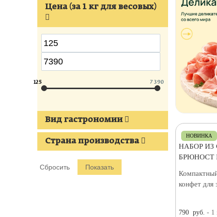
Цена (за 1 кг для весовых)
125
7 390
Вид гастрономии
НОВИНКА
Страна производства
НАБОР ИЗ
БРЮНОСТ 
Компактный
конфет для 
790
руб.
- 1