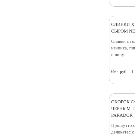
ОЛИВКИ Х
СЫРОМ NEF
Оливки с г
начинка, пи
и вину.
690
руб.
- 1
ОКОРОК С
ЧЕРНЫМ Т
PARADOR"
Прошутто 
деликатес 