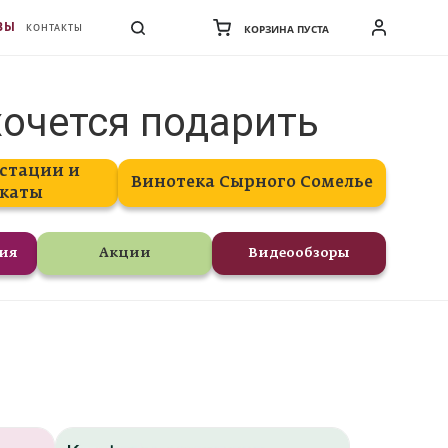
ВЫ
КОНТАКТЫ
КОРЗИНА ПУСТА
хочется подарить
стации и
Винотека Сырного Сомелье
каты
ния
Акции
Видеообзоры