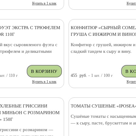
Купить в 1 клик
Купит
ФУЭТ ЭКСТРА С ТРЮФЕЛЕМ
КОНФИТЮР «СЫРНЫЙ СОМЕ
R 110Г
ГРУША С ИНЖИРОМ И ВИНОМ
й вкус сыровяленого фуэта с
Конфитюр с грушей, инжиром 
трюфелем и деликатными
сладкий тандем к сыру и вину.
шт.
/ 110
г
455
руб.
- 1
шт.
/ 100
г
Купить в 1 клик
Купит
ХЛЕБНЫЕ ГРИССИНИ
ТОМАТЫ СУШЕНЫЕ «IPOSEA»
 МИНЬОН С РОЗМАРИНОМ
Сушёные томаты с насыщенным
 150Г
— к сыру, пасте, брускеттам и а
гриссини с розмарином —