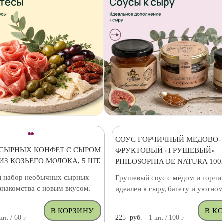
СОУС ГОРЧИЧНЫЙ МЕДОВО-
 СЫРНЫХ КОНФЕТ С СЫРОМ
ФРУКТОВЫЙ «ГРУШЕВЫЙ»
ИЗ КОЗЬЕГО МОЛОКА, 5 ШТ.
PHILOSOPHIA DE NATURA 100
 набор необычных сырных
Грушевый соус с мёдом и горч
знакомства с новым вкусом.
идеален к сыру, багету и уютном
шт.
/ 60
г
225
руб.
- 1
шт.
/ 100
г