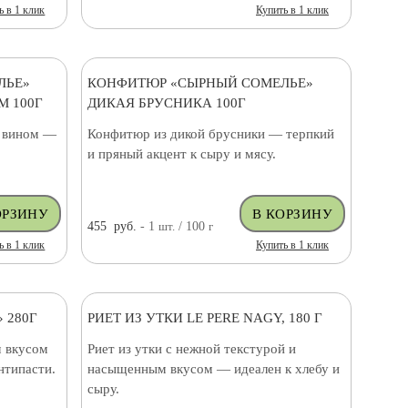
ь в 1 клик
Купить в 1 клик
ЛЬЕ»
КОНФИТЮР «СЫРНЫЙ СОМЕЛЬЕ»
 100Г
ДИКАЯ БРУСНИКА 100Г
и вином —
Конфитюр из дикой брусники — терпкий
и пряный акцент к сыру и мясу.
455
руб.
- 1
шт.
/ 100
г
ь в 1 клик
Купить в 1 клик
 280Г
РИЕТ ИЗ УТКИ LE PERE NAGY, 180 Г
 вкусом
Риет из утки с нежной текстурой и
нтипасти.
насыщенным вкусом — идеален к хлебу и
сыру.