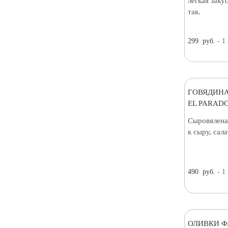
лёгкая заку
так.
299
руб.
- 1
ГОВЯДИНА
EL PARADO
Сыровялена
к сыру, сал
490
руб.
- 1
ОЛИВКИ 