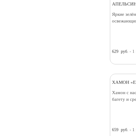
АПЕЛЬСИН
Яркие зелён
освежающим
629
руб.
- 1
ХАМОН «E
Хамон с на
багету и с
659
руб.
- 1