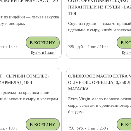
НДЕЙКИ LE PERE NAGY, 180
СОУС ФРУКТОВЫЙ СЛАДКО-
ПИКАНТНЫЙ ИЗ ГРУШИ «LAZ
110Г
т из индейки — лёгкая закуска
ыру и овощам.
Соус из груши — сладко-пряный
идеально к сыру, хлебу и закуск
шт.
/ 180
г
729
руб.
- 1
шт.
/ 110
г
Купить в 1 клик
Купит
Р «СЫРНЫЙ СОМЕЛЬЕ»
ОЛИВКОВОЕ МАСЛО EXTRA V
АРМЕЛАД 100Г
OLIVE OIL, OPHELLIA, 0,250 Л
МАРАСКА
армелад на красном вине —
ный акцент к сыру и крекерам.
Extra Virgin масло первого отж
сыру, салатам и средиземномор
блюдам.
шт.
/ 100
г
790
руб.
- 1
шт.
/ 250
г