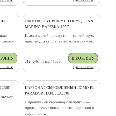
ь в 1 клик
Купить в 1 клик
ЛЬЕ»
ОКОРОК С/В ПРОШУТТО КРУДО SAN
MARINO НАРЕЗКА 100Г
яная
Классический прошутто — тонкий вкус,
. Сварен
идеален для сыров, антипасти и закусок.
719
руб.
- 1
шт.
/ 100
г
ь в 1 клик
Купить в 1 клик
 230Г
КАРБОНАТ СЫРОВЯЛЕНЫЙ ЛОМО EL
PARADOR НАРЕЗКА, 70Г
 вкусом
Сыровяленый карбонад с паприкой —
пряный вкус, тонкая нарезка, идеально к
сыру и вину.