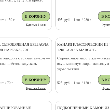
ска к сыру, супу или просто
шт.
/ 150
г
495
руб.
- 1
шт.
/ 280
г
Купить в 1 клик
Купит
 СЫРОВЯЛЕНАЯ БРЕЗАОЛА
КАНАРД КЛАССИЧЕСКИЙ ИЗ
R НАРЕЗКА, 70Г
120Г «CASA MARGOT»
я говядина с тонким вкусом —
Сыровяленое мясо утки — нас
атам и лёгким закускам.
вкус, минимум жира, максимум 
удовольствия.
шт.
/ 70
г
525
руб.
- 1
шт.
/ 120
г
Купить в 1 клик
Купит
ФАРШИРОВАННЫЕ
ПОДКОПЧЕННЫЙ ХАМОН ИЗ