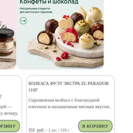
КОЛБАСА ФУЭТ ЭКСТРА EL PARADOR
110Г
Г
Сыровяленая колбаса с благородной
ицей —
плесенью и насыщенным мясным вкусом.
у вечеру.
355
руб.
- 1
шт.
/ 110
г