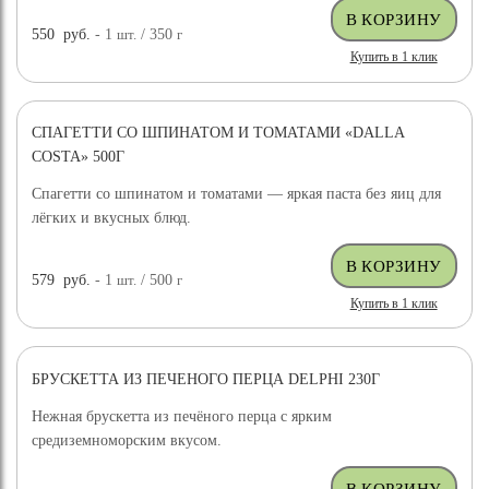
550
руб.
- 1
шт.
/ 350
г
Купить в 1 клик
СПАГЕТТИ СО ШПИНАТОМ И ТОМАТАМИ «DALLA
COSTA» 500Г
Спагетти со шпинатом и томатами — яркая паста без яиц для
лёгких и вкусных блюд.
579
руб.
- 1
шт.
/ 500
г
Купить в 1 клик
БРУСКЕТТА ИЗ ПЕЧЕНОГО ПЕРЦА DELPHI 230Г
Нежная брускетта из печёного перца с ярким
средиземноморским вкусом.