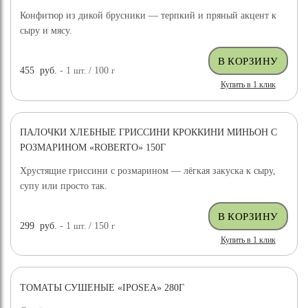
Конфитюр из дикой брусники — терпкий и пряный акцент к
сыру и мясу.
455
руб.
- 1
шт.
/ 100
г
Купить в 1 клик
ПАЛОЧКИ ХЛЕБНЫЕ ГРИССИНИ КРОККИНИ МИНЬОН С
РОЗМАРИНОМ «ROBERTO» 150Г
Хрустящие гриссини с розмарином — лёгкая закуска к сыру,
супу или просто так.
299
руб.
- 1
шт.
/ 150
г
Купить в 1 клик
ТОМАТЫ СУШЕНЫЕ «IPOSEA» 280Г