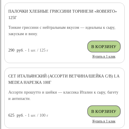
ПАЛОЧКИ ХЛЕБНЫЕ ГРИССИНИ ТОРИНЕЗИ «ROBERTO»
125Г
Тонкие гриссини с нейтральным вкусом — идеальны к сыру,
закускам и вину.
290
руб.
- 1
шт.
/ 125
г
Купить в 1 клик
СЕТ ИТАЛЬЯНСКИЙ (АССОРТИ ВЕТЧИНА/ШЕЙКА С/В) LA
MEDEA НАРЕЗКА 100Г
Ассорти прошутто и шейки — классика Италии к сыру, багету
и антипасти.
625
руб.
- 1
шт.
/ 100
г
Купить в 1 клик