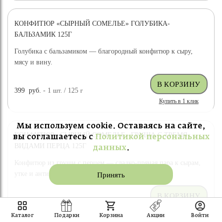
КОНФИТЮР «СЫРНЫЙ СОМЕЛЬЕ» ГОЛУБИКА-
БАЛЬЗАМИК 125Г
Голубика с бальзамиком — благородный конфитюр к сыру,
мясу и вину.
399
руб.
- 1
шт.
/ 125
г
Купить в 1 клик
Мы используем cookie. Оставаясь на сайте,
КОНФИТЮР «СЫРНЫЙ СОМЕЛЬЕ» ГРУША С ТРЕМЯ
вы соглашаетесь с
Политикой персональных
ВИДАМИ ПЕРЦА 125Г
данных
.
Конфитюр из груши с перцем — сладко-пряная пара к сырам,
утке и антипасти.
Принять
399
руб.
- 1
шт.
/ 125
г
Купить в 1 клик
Каталог
Подарки
Корзина
Акции
Войти