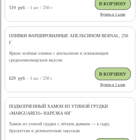
519
руб.
- 1
шт.
/ 250
г
Купить в 1 клик
ОЛИВКИ ФАРШИРОВАННЫЕ АПЕЛЬСИНОМ BERNAL, 250
Г
Яркие зелёные оливки с апельсином и освежающим
средиземноморским вкусом.
629
руб.
- 1
шт.
/ 250
г
Купить в 1 клик
ПОДКОПЧЕННЫЙ ХАМОН ИЗ УТИНОЙ ГРУДКИ
«MARGUAREIS» НАРЕЗКА 60Г
Хамон из утиной грудки с лёгким дымком — к сыру,
брускеттам и деликатесным закускам.