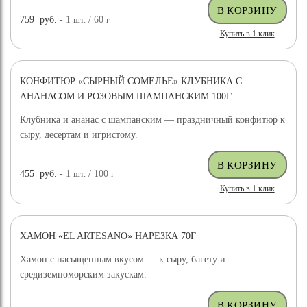
759
руб.
- 1
шт.
/ 60
г
Купить в 1 клик
КОНФИТЮР «СЫРНЫЙ СОМЕЛЬЕ» КЛУБНИКА С
АНАНАСОМ И РОЗОВЫМ ШАМПАНСКИМ 100Г
Клубника и ананас с шампанским — праздничный конфитюр к
сыру, десертам и игристому.
455
руб.
- 1
шт.
/ 100
г
Купить в 1 клик
ХАМОН «EL ARTESANO» НАРЕЗКА 70Г
Хамон с насыщенным вкусом — к сыру, багету и
средиземноморским закускам.