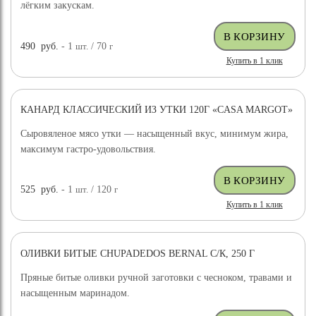
лёгким закускам.
490
руб.
- 1
шт.
/ 70
г
Купить в 1 клик
КАНАРД КЛАССИЧЕСКИЙ ИЗ УТКИ 120Г «CASA MARGOT»
Сыровяленое мясо утки — насыщенный вкус, минимум жира,
максимум гастро-удовольствия.
525
руб.
- 1
шт.
/ 120
г
Купить в 1 клик
ОЛИВКИ БИТЫЕ CHUPADEDOS BERNAL С/К, 250 Г
Пряные битые оливки ручной заготовки с чесноком, травами и
насыщенным маринадом.