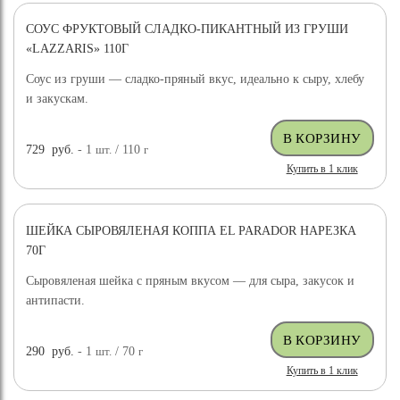
СОУС ФРУКТОВЫЙ СЛАДКО-ПИКАНТНЫЙ ИЗ ГРУШИ
«LAZZARIS» 110Г
Соус из груши — сладко-пряный вкус, идеально к сыру, хлебу
и закускам.
729
руб.
- 1
шт.
/ 110
г
Купить в 1 клик
ШЕЙКА СЫРОВЯЛЕНАЯ КОППА EL PARADOR НАРЕЗКА
70Г
Сыровяленая шейка с пряным вкусом — для сыра, закусок и
антипасти.
290
руб.
- 1
шт.
/ 70
г
Купить в 1 клик