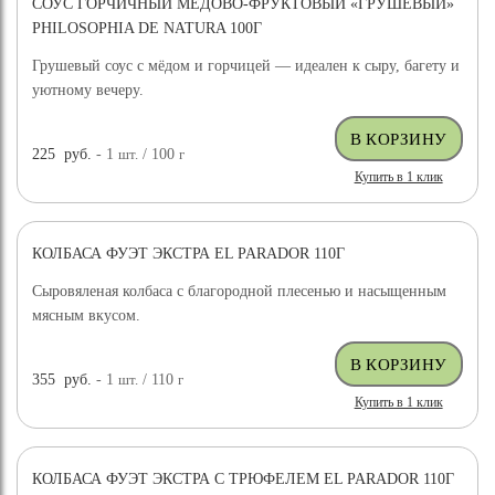
СОУС ГОРЧИЧНЫЙ МЕДОВО-ФРУКТОВЫЙ «ГРУШЕВЫЙ»
PHILOSOPHIA DE NATURA 100Г
Грушевый соус с мёдом и горчицей — идеален к сыру, багету и
уютному вечеру.
225
руб.
- 1
шт.
/ 100
г
Купить в 1 клик
КОЛБАСА ФУЭТ ЭКСТРА EL PARADOR 110Г
Сыровяленая колбаса с благородной плесенью и насыщенным
мясным вкусом.
355
руб.
- 1
шт.
/ 110
г
Купить в 1 клик
КОЛБАСА ФУЭТ ЭКСТРА С ТРЮФЕЛЕМ EL PARADOR 110Г