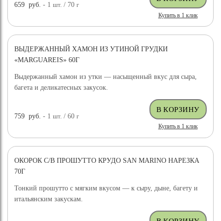
659
руб.
- 1
шт.
/ 70
г
Купить в 1 клик
ВЫДЕРЖАННЫЙ ХАМОН ИЗ УТИНОЙ ГРУДКИ
«MARGUAREIS» 60Г
Выдержанный хамон из утки — насыщенный вкус для сыра,
багета и деликатесных закусок.
759
руб.
- 1
шт.
/ 60
г
Купить в 1 клик
ОКОРОК С/В ПРОШУТТО КРУДО SAN MARINO НАРЕЗКА
70Г
Тонкий прошутто с мягким вкусом — к сыру, дыне, багету и
итальянским закускам.