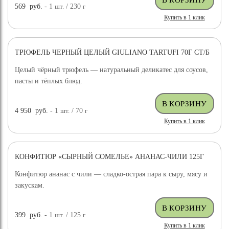
569
руб.
- 1
шт.
/ 230
г
Купить в 1 клик
ТРЮФЕЛЬ ЧЕРНЫЙ ЦЕЛЫЙ GIULIANO TARTUFI 70Г СТ/Б
ДОСТАВКА БЕСПЛАТНО
Целый чёрный трюфель — натуральный деликатес для соусов,
пасты и тёплых блюд.
4 950
руб.
- 1
шт.
/ 70
г
Купить в 1 клик
КОНФИТЮР «СЫРНЫЙ СОМЕЛЬЕ» АНАНАС-ЧИЛИ 125Г
Конфитюр ананас с чили — сладко-острая пара к сыру, мясу и
закускам.
399
руб.
- 1
шт.
/ 125
г
Купить в 1 клик