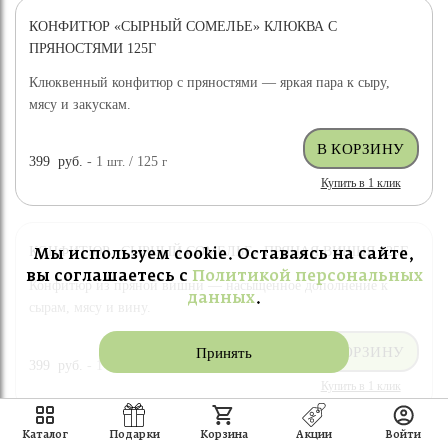
КОНФИТЮР «СЫРНЫЙ СОМЕЛЬЕ» КЛЮКВА С
ПРЯНОСТЯМИ 125Г
Клюквенный конфитюр с пряностями — яркая пара к сыру,
мясу и закускам.
399
руб.
- 1
шт.
/ 125
г
Купить в 1 клик
КОНФИТЮР «СЫРНЫЙ СОМЕЛЬЕ» ПРЯНАЯ ВИШНЯ 125Г
Мы используем cookie. Оставаясь на сайте,
вы соглашаетесь с
Политикой персональных
Конфитюр из пряной вишни — насыщенное дополнение к
данных
.
сырам, мясу и вину.
Принять
399
руб.
- 1
шт.
/ 125
г
Купить в 1 клик
Каталог
Подарки
Корзина
Акции
Войти