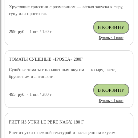
Хрустящие гриссини с розмарином — лёгкая закуска к сыру,
супу или просто так.
299
руб.
- 1
шт.
/ 150
г
Купить в 1 клик
ТОМАТЫ СУШЕНЫЕ «IPOSEA» 280Г
Сушёные томаты с насыщенным вкусом — к сыру, пасте,
брускеттам и антипасти.
495
руб.
- 1
шт.
/ 280
г
Купить в 1 клик
РИЕТ ИЗ УТКИ LE PERE NAGY, 180 Г
Риет из утки с нежной текстурой и насыщенным вкусом —