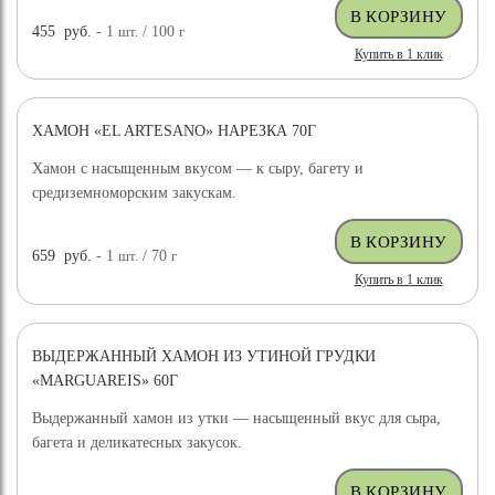
455
руб.
- 1
шт.
/ 100
г
Купить в 1 клик
ХАМОН «EL ARTESANO» НАРЕЗКА 70Г
Хамон с насыщенным вкусом — к сыру, багету и
средиземноморским закускам.
659
руб.
- 1
шт.
/ 70
г
Купить в 1 клик
ВЫДЕРЖАННЫЙ ХАМОН ИЗ УТИНОЙ ГРУДКИ
«MARGUAREIS» 60Г
Выдержанный хамон из утки — насыщенный вкус для сыра,
багета и деликатесных закусок.