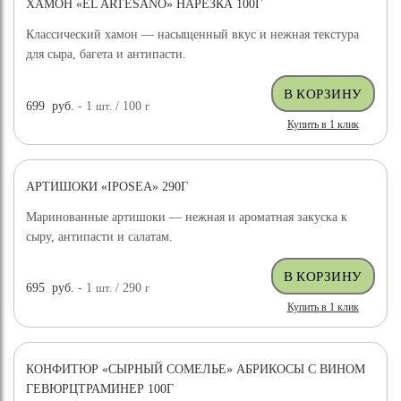
ХАМОН «EL ARTESANO» НАРЕЗКА 100Г
Классический хамон — насыщенный вкус и нежная текстура
для сыра, багета и антипасти.
699
руб.
- 1
шт.
/ 100
г
Купить в 1 клик
АРТИШОКИ «IPOSEA» 290Г
Маринованные артишоки — нежная и ароматная закуска к
сыру, антипасти и салатам.
695
руб.
- 1
шт.
/ 290
г
Купить в 1 клик
КОНФИТЮР «СЫРНЫЙ СОМЕЛЬЕ» АБРИКОСЫ С ВИНОМ
ГЕВЮРЦТРАМИНЕР 100Г