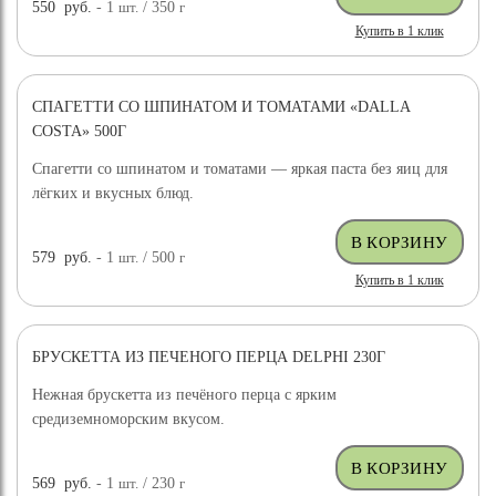
550
руб.
- 1
шт.
/ 350
г
Купить в 1 клик
СПАГЕТТИ СО ШПИНАТОМ И ТОМАТАМИ «DALLA
COSTA» 500Г
Спагетти со шпинатом и томатами — яркая паста без яиц для
лёгких и вкусных блюд.
579
руб.
- 1
шт.
/ 500
г
Купить в 1 клик
БРУСКЕТТА ИЗ ПЕЧЕНОГО ПЕРЦА DELPHI 230Г
Нежная брускетта из печёного перца с ярким
средиземноморским вкусом.
569
руб.
- 1
шт.
/ 230
г