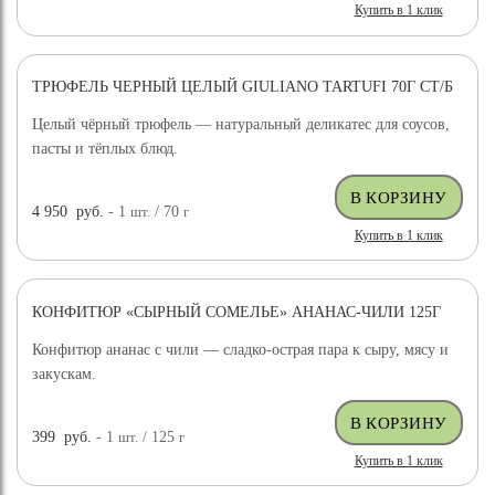
Купить в 1 клик
ТРЮФЕЛЬ ЧЕРНЫЙ ЦЕЛЫЙ GIULIANO TARTUFI 70Г СТ/Б
ДОСТАВКА БЕСПЛАТНО
Целый чёрный трюфель — натуральный деликатес для соусов,
пасты и тёплых блюд.
4 950
руб.
- 1
шт.
/ 70
г
Купить в 1 клик
КОНФИТЮР «СЫРНЫЙ СОМЕЛЬЕ» АНАНАС-ЧИЛИ 125Г
Конфитюр ананас с чили — сладко-острая пара к сыру, мясу и
закускам.
399
руб.
- 1
шт.
/ 125
г
Купить в 1 клик