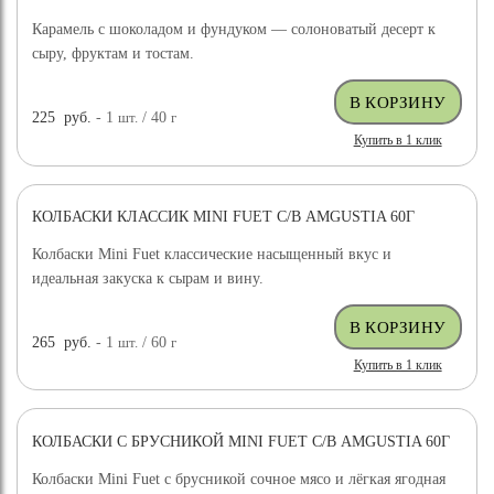
Карамель с шоколадом и фундуком — солоноватый десерт к
сыру, фруктам и тостам.
225
руб.
- 1
шт.
/ 40
г
Купить в 1 клик
КОЛБАСКИ КЛАССИК MINI FUET С/В AMGUSTIA 60Г
Колбаски Mini Fuet классические насыщенный вкус и
идеальная закуска к сырам и вину.
265
руб.
- 1
шт.
/ 60
г
Купить в 1 клик
КОЛБАСКИ С БРУСНИКОЙ MINI FUET С/В AMGUSTIA 60Г
Колбаски Mini Fuet с брусникой сочное мясо и лёгкая ягодная