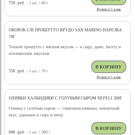
759
руб.
- 1
шт.
/ 60
г
Купить в 1 клик
ОКОРОК С/В ПРОШУТТО КРУДО SAN MARINO НАРЕЗКА
70Г
Тонкий прошутто с мягким вкусом — к сыру, дыне, багету и
итальянским закускам.
550
руб.
- 1
шт.
/ 70
г
Купить в 1 клик
ОЛИВКИ ХАЛКИДИКИ С ГОЛУБЫМ СЫРОМ NEFELI 300Г
Оливки с голубым сыром — сливочная начинка, пикантный
вкус, идеально к сыру и вину.
690
руб.
- 1
шт.
/ 300
г