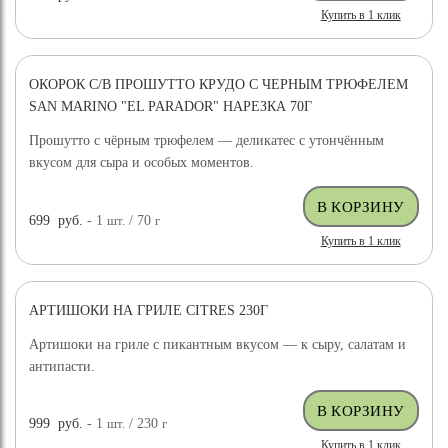
Купить в 1 клик
ОКОРОК С/В ПРОШУТТО КРУДО С ЧЕРНЫМ ТРЮФЕЛЕМ
SAN MARINO "EL PARADOR" НАРЕЗКА 70Г
Прошутто с чёрным трюфелем — деликатес с утончённым
вкусом для сыра и особых моментов.
699
руб.
- 1
шт.
/ 70
г
Купить в 1 клик
АРТИШОКИ НА ГРИЛЕ CITRES 230Г
Артишоки на гриле с пикантным вкусом — к сыру, салатам и
антипасти.
999
руб.
- 1
шт.
/ 230
г
Купить в 1 клик