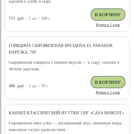
идеален к хлебу и сыру.
715
руб.
- 1
шт.
/ 180
г
Купить в 1 клик
ГОВЯДИНА СЫРОВЯЛЕНАЯ БРЕЗАОЛА EL PARADOR
НАРЕЗКА, 70Г
Сыровяленая говядина с тонким вкусом — к сыру, салатам и
лёгким закускам.
490
руб.
- 1
шт.
/ 70
г
Купить в 1 клик
КАНАРД КЛАССИЧЕСКИЙ ИЗ УТКИ 120Г «CASA MARGOT»
Сыровяленое мясо утки — насыщенный вкус, минимум жира,
максимум гастро-удовольствия.