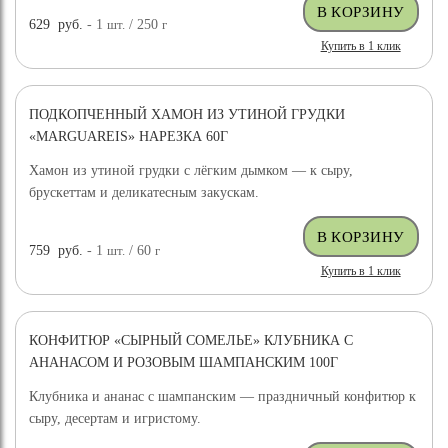
629
руб.
- 1
шт.
/ 250
г
Купить в 1 клик
ПОДКОПЧЕННЫЙ ХАМОН ИЗ УТИНОЙ ГРУДКИ
«MARGUAREIS» НАРЕЗКА 60Г
Хамон из утиной грудки с лёгким дымком — к сыру,
брускеттам и деликатесным закускам.
759
руб.
- 1
шт.
/ 60
г
Купить в 1 клик
КОНФИТЮР «СЫРНЫЙ СОМЕЛЬЕ» КЛУБНИКА С
АНАНАСОМ И РОЗОВЫМ ШАМПАНСКИМ 100Г
Клубника и ананас с шампанским — праздничный конфитюр к
сыру, десертам и игристому.