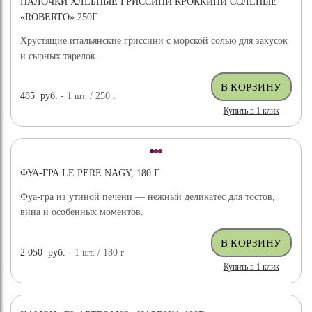
ПАЛОЧКИ ХЛЕБНЫЕ ГРИССИНИ КРОККИНИ СОЛЕНЫЕ
«ROBERTO» 250Г
Хрустящие итальянские гриссини с морской солью для закусок
и сырных тарелок.
485
руб.
- 1
шт.
/ 250
г
Купить в 1 клик
ФУА-ГРА LE PERE NAGY, 180 Г
Фуа-гра из утиной печени — нежный деликатес для тостов,
вина и особенных моментов.
2 050
руб.
- 1
шт.
/ 180
г
Купить в 1 клик