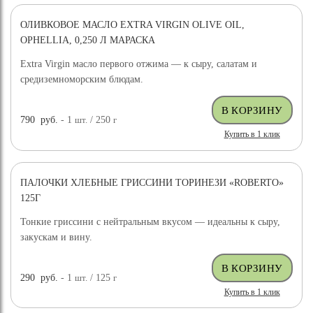
ОЛИВКОВОЕ МАСЛО EXTRA VIRGIN OLIVE OIL,
OPHELLIA, 0,250 Л МАРАСКА
Extra Virgin масло первого отжима — к сыру, салатам и
средиземноморским блюдам.
790
руб.
- 1
шт.
/ 250
г
Купить в 1 клик
ПАЛОЧКИ ХЛЕБНЫЕ ГРИССИНИ ТОРИНЕЗИ «ROBERTO»
125Г
Тонкие гриссини с нейтральным вкусом — идеальны к сыру,
закускам и вину.
290
руб.
- 1
шт.
/ 125
г
Купить в 1 клик