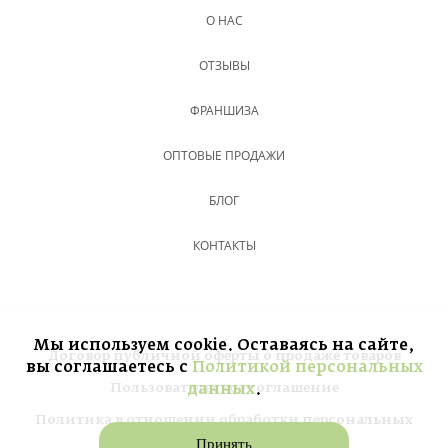
О НАС
ОТЗЫВЫ
ФРАНШИЗА
ОПТОВЫЕ ПРОДАЖИ
БЛОГ
КОНТАКТЫ
Мы используем cookie. Оставаясь на сайте,
Договор публичной оферты о продаже товаров
вы соглашаетесь с
Политикой персональных
Пользовательское соглашение
данных
.
Политика в отношении обработки персональных
данных
Принять