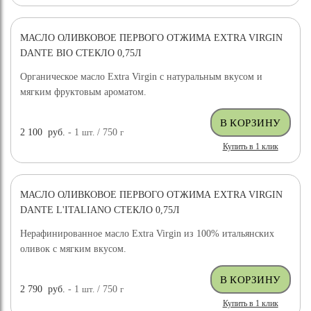
МАСЛО ОЛИВКОВОЕ ПЕРВОГО ОТЖИМА EXTRA VIRGIN
НОВИНКА
DANTE BIO СТЕКЛО 0,75Л
Органическое масло Extra Virgin с натуральным вкусом и
мягким фруктовым ароматом.
2 100
руб.
- 1
шт.
/ 750
г
Купить в 1 клик
МАСЛО ОЛИВКОВОЕ ПЕРВОГО ОТЖИМА EXTRA VIRGIN
НОВИНКА
DANTE L'ITALIANO СТЕКЛО 0,75Л
Нерафинированное масло Extra Virgin из 100% итальянских
оливок с мягким вкусом.
2 790
руб.
- 1
шт.
/ 750
г
Купить в 1 клик