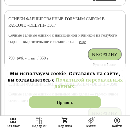
ОЛИВКИ ФАРШИРОВАННЫЕ ГОЛУБЫМ СЫРОМ В
РАССОЛЕ «DELPHI» 350Г
Сочные зелёные оливки с насыщенной начинкой из голубого
сыра — выразительное сочетание сол...
еще
790
руб.
- 1
шт.
/ 350
г
Купить в 1 клик
Мы используем cookie. Оставаясь на сайте,
вы соглашаетесь с
Политикой персональных
ОЛИВКИ ФАРШИРОВАННЫЕ МИНДАЛЕМ «DELPHI» 350Г
данных
.
Сочные зелёные оливки с цельным миндалём — гармоничное
сочетание солоноватого вкуса и мягк...
еще
Принять
769
руб.
- 1
шт.
/ 350
г
Купить в 1 клик
Каталог
Подарки
Корзина
Акции
Войти