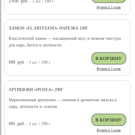
2 050
руб.
- 1
шт.
/ 180
г
Купить в 1 клик
ХАМОН «EL ARTESANO» НАРЕЗКА 100Г
Классический хамон — насыщенный вкус и нежная текстура
для сыра, багета и антипасти.
699
руб.
- 1
шт.
/ 100
г
Купить в 1 клик
АРТИШОКИ «IPOSEA» 290Г
Маринованные артишоки — нежная и ароматная закуска к
сыру, антипасти и салатам.
695
руб.
- 1
шт.
/ 290
г
Купить в 1 клик