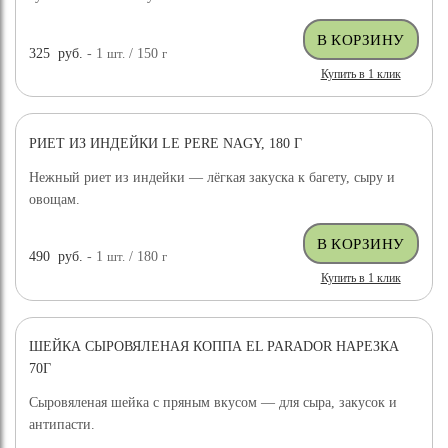
325
руб.
- 1
шт.
/ 150
г
Купить в 1 клик
РИЕТ ИЗ ИНДЕЙКИ LE PERE NAGY, 180 Г
Нежный риет из индейки — лёгкая закуска к багету, сыру и
овощам.
490
руб.
- 1
шт.
/ 180
г
Купить в 1 клик
ШЕЙКА СЫРОВЯЛЕНАЯ КОППА EL PARADOR НАРЕЗКА
70Г
Сыровяленая шейка с пряным вкусом — для сыра, закусок и
антипасти.