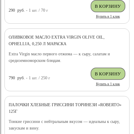
290
руб.
- 1
шт.
/ 70
г
Купить в 1 клик
ОЛИВКОВОЕ МАСЛО EXTRA VIRGIN OLIVE OIL,
OPHELLIA, 0,250 Л МАРАСКА
Extra Virgin масло первого отжима — к сыру, салатам и
средиземноморским блюдам.
790
руб.
- 1
шт.
/ 250
г
Купить в 1 клик
ПАЛОЧКИ ХЛЕБНЫЕ ГРИССИНИ ТОРИНЕЗИ «ROBERTO»
125Г
Тонкие гриссини с нейтральным вкусом — идеальны к сыру,
закускам и вину.