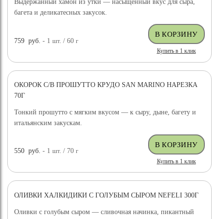
Выдержанный хамон из утки — насыщенный вкус для сыра,
багета и деликатесных закусок.
759
руб.
- 1
шт.
/ 60
г
Купить в 1 клик
ОКОРОК С/В ПРОШУТТО КРУДО SAN MARINO НАРЕЗКА
70Г
Тонкий прошутто с мягким вкусом — к сыру, дыне, багету и
итальянским закускам.
550
руб.
- 1
шт.
/ 70
г
Купить в 1 клик
ОЛИВКИ ХАЛКИДИКИ С ГОЛУБЫМ СЫРОМ NEFELI 300Г
Оливки с голубым сыром — сливочная начинка, пикантный