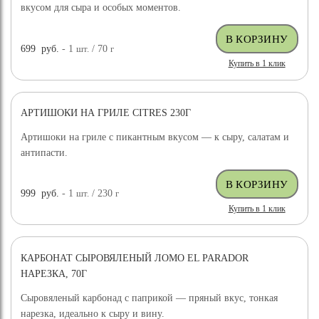
вкусом для сыра и особых моментов.
699
руб.
- 1
шт.
/ 70
г
Купить в 1 клик
АРТИШОКИ НА ГРИЛЕ CITRES 230Г
Артишоки на гриле с пикантным вкусом — к сыру, салатам и
антипасти.
999
руб.
- 1
шт.
/ 230
г
Купить в 1 клик
КАРБОНАТ СЫРОВЯЛЕНЫЙ ЛОМО EL PARADOR
НАРЕЗКА, 70Г
Сыровяленый карбонад с паприкой — пряный вкус, тонкая
нарезка, идеально к сыру и вину.