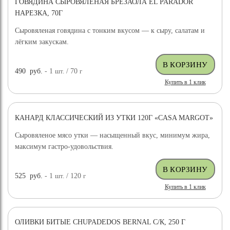
ГОВЯДИНА СЫРОВЯЛЕНАЯ БРЕЗАОЛА EL PARADOR
НАРЕЗКА, 70Г
Сыровяленая говядина с тонким вкусом — к сыру, салатам и
лёгким закускам.
490
руб.
- 1
шт.
/ 70
г
Купить в 1 клик
КАНАРД КЛАССИЧЕСКИЙ ИЗ УТКИ 120Г «CASA MARGOT»
Сыровяленое мясо утки — насыщенный вкус, минимум жира,
максимум гастро-удовольствия.
525
руб.
- 1
шт.
/ 120
г
Купить в 1 клик
ОЛИВКИ БИТЫЕ CHUPADEDOS BERNAL С/К, 250 Г