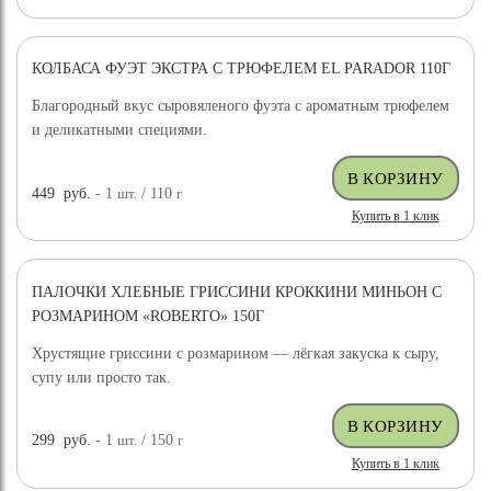
КОЛБАСА ФУЭТ ЭКСТРА С ТРЮФЕЛЕМ EL PARADOR 110Г
Благородный вкус сыровяленого фуэта с ароматным трюфелем
и деликатными специями.
449
руб.
- 1
шт.
/ 110
г
Купить в 1 клик
ПАЛОЧКИ ХЛЕБНЫЕ ГРИССИНИ КРОККИНИ МИНЬОН С
РОЗМАРИНОМ «ROBERTO» 150Г
Хрустящие гриссини с розмарином — лёгкая закуска к сыру,
супу или просто так.
299
руб.
- 1
шт.
/ 150
г
Купить в 1 клик