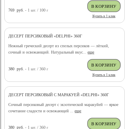
769
руб.
- 1
шт.
/ 100
г
Купить в 1 клик
ДЕСЕРТ ПЕРСИКОВЫЙ «DELPHI» 360Г
НОВИНКА
Нежный греческий десерт из спелых персиков — лёгкий,
сочный и освежающий. Натуральный вкус...
еще
380
руб.
- 1
шт.
/ 360
г
Купить в 1 клик
ДЕСЕРТ ПЕРСИКОВЫЙ С МАРАКУЕЙ «DELPHI» 360Г
НОВИНКА
Сочный персиковый десерт с экзотической маракуйей — яркое
сочетание сладости и освежающей ...
еще
380
руб.
- 1
шт.
/ 360
г