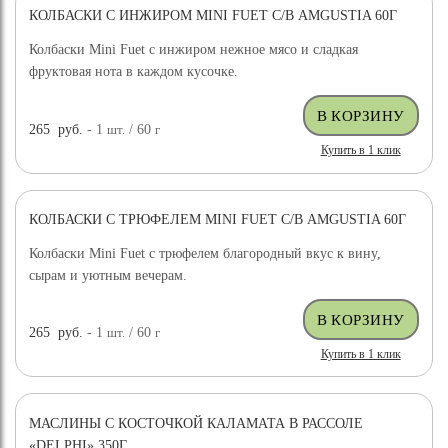
КОЛБАСКИ С ИНЖИРОМ MINI FUET С/В AMGUSTIA 60Г
Колбаски Mini Fuet с инжиром нежное мясо и сладкая
фруктовая нота в каждом кусочке.
265
руб.
- 1
шт.
/ 60
г
Купить в 1 клик
КОЛБАСКИ С ТРЮФЕЛЕМ MINI FUET С/В AMGUSTIA 60Г
Колбаски Mini Fuet с трюфелем благородный вкус к вину,
сырам и уютным вечерам.
265
руб.
- 1
шт.
/ 60
г
Купить в 1 клик
МАСЛИНЫ С КОСТОЧКОЙ КАЛАМАТА В РАССОЛЕ
«DELPHI» 350Г