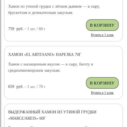
Хамон из утиной грудки с лёгким дымком — к сыру,
брускеттам и деликатесным закускам.
759
руб.
- 1
шт.
/ 60
г
Купить в 1 клик
ХАМОН «EL ARTESANO» НАРЕЗКА 70Г
Хамон с насыщенным вкусом — к сыру, багету и
средиземноморским закускам.
659
руб.
- 1
шт.
/ 70
г
Купить в 1 клик
ВЫДЕРЖАННЫЙ ХАМОН ИЗ УТИНОЙ ГРУДКИ
«MARGUAREIS» 60Г