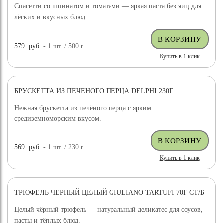
Спагетти со шпинатом и томатами — яркая паста без яиц для
лёгких и вкусных блюд.
579
руб.
- 1
шт.
/ 500
г
Купить в 1 клик
БРУСКЕТТА ИЗ ПЕЧЕНОГО ПЕРЦА DELPHI 230Г
Нежная брускетта из печёного перца с ярким
средиземноморским вкусом.
569
руб.
- 1
шт.
/ 230
г
Купить в 1 клик
ТРЮФЕЛЬ ЧЕРНЫЙ ЦЕЛЫЙ GIULIANO TARTUFI 70Г СТ/Б
ДОСТАВКА БЕСПЛАТНО
Целый чёрный трюфель — натуральный деликатес для соусов,
пасты и тёплых блюд.