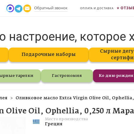
Обратный звонок
ОТЗЫ
ОПЛАТА И ДОСТАВКА
о настроение, которое 
Сырные дегу
Подарочные наборы
сертифи
ырные тарелки
Гастрономия
Ко дню рожде
лея
Оливковое масло Extra Virgin Olive Oil, Ophellia
 Olive Oil, Ophellia, 0,250 л Мар
Место производства
Греция