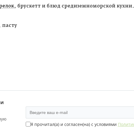
релок
, брускетт и блюд средиземноморской кухни.
, пасту
 и
ную
Я прочитал(а) и согласен(на) с условиями
Полити