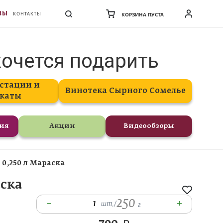
ВЫ
КОНТАКТЫ
КОРЗИНА ПУСТА
хочется подарить
стации и
Винотека Сырного Сомелье
каты
ния
Акции
Видеообзоры
, 0,250 л Мараска
аска
250
–
+
1
шт.
/
г