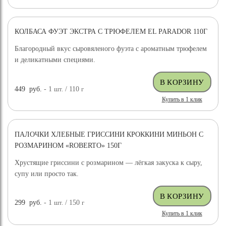
КОЛБАСА ФУЭТ ЭКСТРА С ТРЮФЕЛЕМ EL PARADOR 110Г
Благородный вкус сыровяленого фуэта с ароматным трюфелем
и деликатными специями.
449
руб.
- 1
шт.
/ 110
г
Купить в 1 клик
ПАЛОЧКИ ХЛЕБНЫЕ ГРИССИНИ КРОККИНИ МИНЬОН С
РОЗМАРИНОМ «ROBERTO» 150Г
Хрустящие гриссини с розмарином — лёгкая закуска к сыру,
супу или просто так.
299
руб.
- 1
шт.
/ 150
г
Купить в 1 клик