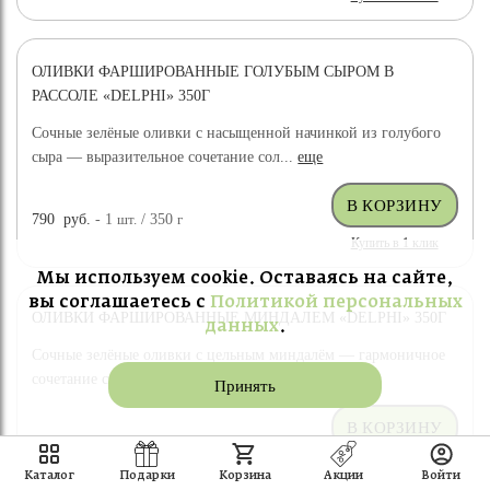
ОЛИВКИ ФАРШИРОВАННЫЕ ГОЛУБЫМ СЫРОМ В
РАССОЛЕ «DELPHI» 350Г
Сочные зелёные оливки с насыщенной начинкой из голубого
сыра — выразительное сочетание сол...
еще
790
руб.
- 1
шт.
/ 350
г
Купить в 1 клик
Мы используем cookie. Оставаясь на сайте,
вы соглашаетесь с
Политикой персональных
ОЛИВКИ ФАРШИРОВАННЫЕ МИНДАЛЕМ «DELPHI» 350Г
данных
.
Сочные зелёные оливки с цельным миндалём — гармоничное
сочетание солоноватого вкуса и мягк...
еще
Принять
769
руб.
- 1
шт.
/ 350
г
Купить в 1 клик
Каталог
Подарки
Корзина
Акции
Войти