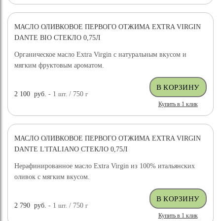
МАСЛО ОЛИВКОВОЕ ПЕРВОГО ОТЖИМА EXTRA VIRGIN
НОВИНКА
DANTE BIO СТЕКЛО 0,75Л
Органическое масло Extra Virgin с натуральным вкусом и
мягким фруктовым ароматом.
2 100
руб.
- 1
шт.
/ 750
г
Купить в 1 клик
МАСЛО ОЛИВКОВОЕ ПЕРВОГО ОТЖИМА EXTRA VIRGIN
НОВИНКА
DANTE L'ITALIANO СТЕКЛО 0,75Л
Нерафинированное масло Extra Virgin из 100% итальянских
оливок с мягким вкусом.
2 790
руб.
- 1
шт.
/ 750
г
Купить в 1 клик