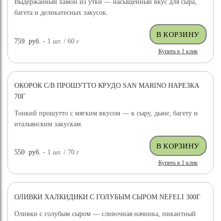
Выдержанный хамон из утки — насыщенный вкус для сыра,
багета и деликатесных закусок.
759
руб.
- 1
шт.
/ 60
г
Купить в 1 клик
ОКОРОК С/В ПРОШУТТО КРУДО SAN MARINO НАРЕЗКА
70Г
Тонкий прошутто с мягким вкусом — к сыру, дыне, багету и
итальянским закускам.
550
руб.
- 1
шт.
/ 70
г
Купить в 1 клик
ОЛИВКИ ХАЛКИДИКИ С ГОЛУБЫМ СЫРОМ NEFELI 300Г
Оливки с голубым сыром — сливочная начинка, пикантный