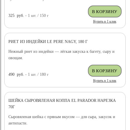
325
руб.
- 1
шт.
/ 150
г
Купить в 1 клик
РИЕТ ИЗ ИНДЕЙКИ LE PERE NAGY, 180 Г
Нежный риет из индейки — лёгкая закуска к багету, сыру и
овощам.
490
руб.
- 1
шт.
/ 180
г
Купить в 1 клик
ШЕЙКА СЫРОВЯЛЕНАЯ КОППА EL PARADOR НАРЕЗКА
70Г
Сыровяленая шейка с пряным вкусом — для сыра, закусок и
антипасти.