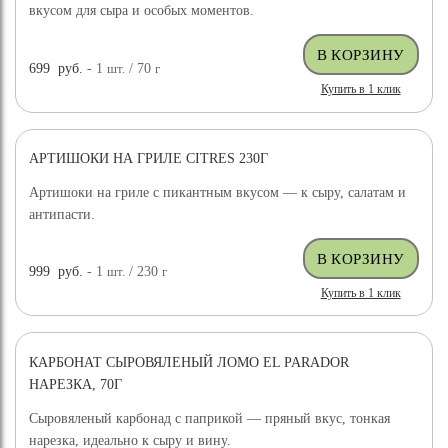
вкусом для сыра и особых моментов.
699
руб.
- 1
шт.
/ 70
г
Купить в 1 клик
АРТИШОКИ НА ГРИЛЕ CITRES 230Г
Артишоки на гриле с пикантным вкусом — к сыру, салатам и
антипасти.
999
руб.
- 1
шт.
/ 230
г
Купить в 1 клик
КАРБОНАТ СЫРОВЯЛЕНЫЙ ЛОМО EL PARADOR
НАРЕЗКА, 70Г
Сыровяленый карбонад с паприкой — пряный вкус, тонкая
нарезка, идеально к сыру и вину.