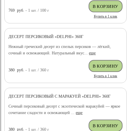
769
руб.
- 1
шт.
/ 100
г
Купить в 1 клик
ДЕСЕРТ ПЕРСИКОВЫЙ «DELPHI» 360Г
НОВИНКА
Нежный греческий десерт из спелых персиков — лёгкий,
сочный и освежающий. Натуральный вкус...
еще
380
руб.
- 1
шт.
/ 360
г
Купить в 1 клик
ДЕСЕРТ ПЕРСИКОВЫЙ С МАРАКУЕЙ «DELPHI» 360Г
НОВИНКА
Сочный персиковый десерт с экзотической маракуйей — яркое
сочетание сладости и освежающей ...
еще
380
руб.
- 1
шт.
/ 360
г