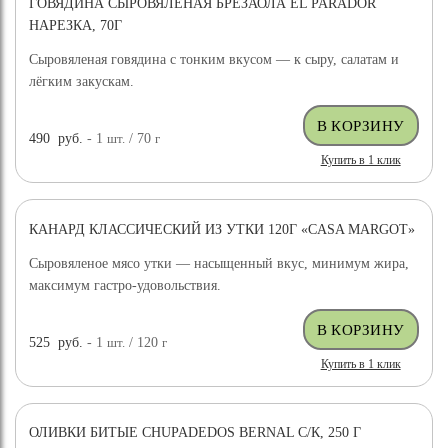
ГОВЯДИНА СЫРОВЯЛЕНАЯ БРЕЗАОЛА EL PARADOR
НАРЕЗКА, 70Г
Сыровяленая говядина с тонким вкусом — к сыру, салатам и
лёгким закускам.
490
руб.
- 1
шт.
/ 70
г
Купить в 1 клик
КАНАРД КЛАССИЧЕСКИЙ ИЗ УТКИ 120Г «CASA MARGOT»
Сыровяленое мясо утки — насыщенный вкус, минимум жира,
максимум гастро-удовольствия.
525
руб.
- 1
шт.
/ 120
г
Купить в 1 клик
ОЛИВКИ БИТЫЕ CHUPADEDOS BERNAL С/К, 250 Г