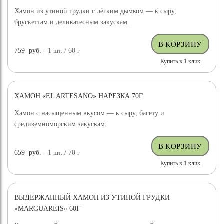
Хамон из утиной грудки с лёгким дымком — к сыру,
брускеттам и деликатесным закускам.
759
руб.
- 1
шт.
/ 60
г
Купить в 1 клик
ХАМОН «EL ARTESANO» НАРЕЗКА 70Г
Хамон с насыщенным вкусом — к сыру, багету и
средиземноморским закускам.
659
руб.
- 1
шт.
/ 70
г
Купить в 1 клик
ВЫДЕРЖАННЫЙ ХАМОН ИЗ УТИНОЙ ГРУДКИ
«MARGUAREIS» 60Г