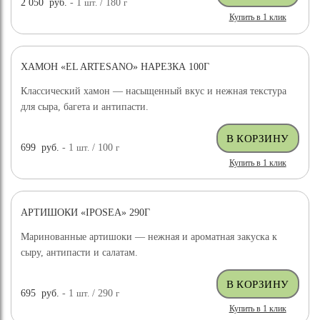
2 050
руб.
- 1
шт.
/ 180
г
Купить в 1 клик
ХАМОН «EL ARTESANO» НАРЕЗКА 100Г
Классический хамон — насыщенный вкус и нежная текстура
для сыра, багета и антипасти.
699
руб.
- 1
шт.
/ 100
г
Купить в 1 клик
АРТИШОКИ «IPOSEA» 290Г
Маринованные артишоки — нежная и ароматная закуска к
сыру, антипасти и салатам.
695
руб.
- 1
шт.
/ 290
г
Купить в 1 клик