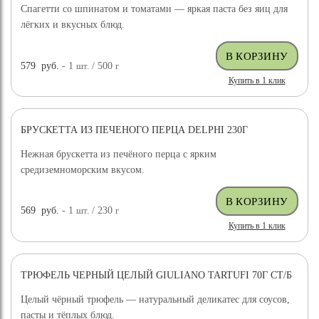
Спагетти со шпинатом и томатами — яркая паста без яиц для
лёгких и вкусных блюд.
579
руб.
- 1
шт.
/ 500
г
Купить в 1 клик
БРУСКЕТТА ИЗ ПЕЧЕНОГО ПЕРЦА DELPHI 230Г
Нежная брускетта из печёного перца с ярким
средиземноморским вкусом.
569
руб.
- 1
шт.
/ 230
г
Купить в 1 клик
ТРЮФЕЛЬ ЧЕРНЫЙ ЦЕЛЫЙ GIULIANO TARTUFI 70Г СТ/Б
ДОСТАВКА БЕСПЛАТНО
Целый чёрный трюфель — натуральный деликатес для соусов,
пасты и тёплых блюд.