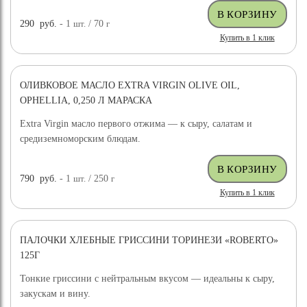
290
руб.
- 1
шт.
/ 70
г
Купить в 1 клик
ОЛИВКОВОЕ МАСЛО EXTRA VIRGIN OLIVE OIL,
OPHELLIA, 0,250 Л МАРАСКА
Extra Virgin масло первого отжима — к сыру, салатам и
средиземноморским блюдам.
790
руб.
- 1
шт.
/ 250
г
Купить в 1 клик
ПАЛОЧКИ ХЛЕБНЫЕ ГРИССИНИ ТОРИНЕЗИ «ROBERTO»
125Г
Тонкие гриссини с нейтральным вкусом — идеальны к сыру,
закускам и вину.