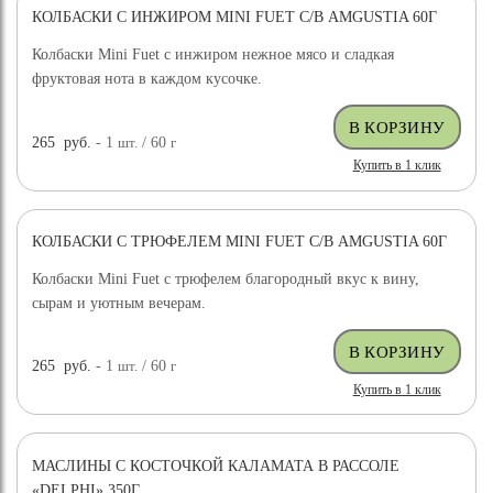
КОЛБАСКИ С ИНЖИРОМ MINI FUET С/В AMGUSTIA 60Г
Колбаски Mini Fuet с инжиром нежное мясо и сладкая
фруктовая нота в каждом кусочке.
265
руб.
- 1
шт.
/ 60
г
Купить в 1 клик
КОЛБАСКИ С ТРЮФЕЛЕМ MINI FUET С/В AMGUSTIA 60Г
Колбаски Mini Fuet с трюфелем благородный вкус к вину,
сырам и уютным вечерам.
265
руб.
- 1
шт.
/ 60
г
Купить в 1 клик
МАСЛИНЫ С КОСТОЧКОЙ КАЛАМАТА В РАССОЛЕ
«DELPHI» 350Г