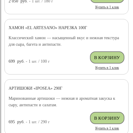
2 050
руб.
- 1
шт.
/ 180
г
Купить в 1 клик
ХАМОН «EL ARTESANO» НАРЕЗКА 100Г
Классический хамон — насыщенный вкус и нежная текстура
для сыра, багета и антипасти.
699
руб.
- 1
шт.
/ 100
г
Купить в 1 клик
АРТИШОКИ «IPOSEA» 290Г
Маринованные артишоки — нежная и ароматная закуска к
сыру, антипасти и салатам.
695
руб.
- 1
шт.
/ 290
г
Купить в 1 клик