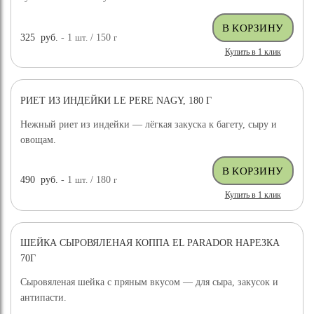
325
руб.
- 1
шт.
/ 150
г
Купить в 1 клик
РИЕТ ИЗ ИНДЕЙКИ LE PERE NAGY, 180 Г
Нежный риет из индейки — лёгкая закуска к багету, сыру и
овощам.
490
руб.
- 1
шт.
/ 180
г
Купить в 1 клик
ШЕЙКА СЫРОВЯЛЕНАЯ КОППА EL PARADOR НАРЕЗКА
70Г
Сыровяленая шейка с пряным вкусом — для сыра, закусок и
антипасти.