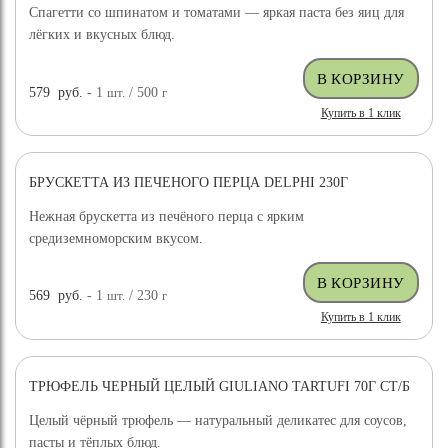
Спагетти со шпинатом и томатами — яркая паста без яиц для
лёгких и вкусных блюд.
579
руб.
- 1
шт.
/ 500
г
Купить в 1 клик
БРУСКЕТТА ИЗ ПЕЧЕНОГО ПЕРЦА DELPHI 230Г
Нежная брускетта из печёного перца с ярким
средиземноморским вкусом.
569
руб.
- 1
шт.
/ 230
г
Купить в 1 клик
ТРЮФЕЛЬ ЧЕРНЫЙ ЦЕЛЫЙ GIULIANO TARTUFI 70Г СТ/Б
ДОСТАВКА БЕСПЛАТНО
Целый чёрный трюфель — натуральный деликатес для соусов,
пасты и тёплых блюд.