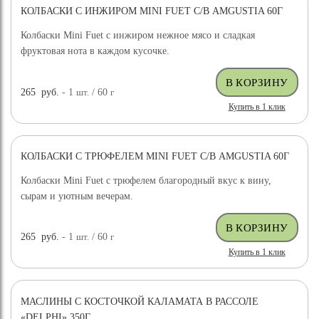
КОЛБАСКИ С ИНЖИРОМ MINI FUET С/В AMGUSTIA 60Г
Колбаски Mini Fuet с инжиром нежное мясо и сладкая
фруктовая нота в каждом кусочке.
265
руб.
- 1
шт.
/ 60
г
Купить в 1 клик
КОЛБАСКИ С ТРЮФЕЛЕМ MINI FUET С/В AMGUSTIA 60Г
Колбаски Mini Fuet с трюфелем благородный вкус к вину,
сырам и уютным вечерам.
265
руб.
- 1
шт.
/ 60
г
Купить в 1 клик
МАСЛИНЫ С КОСТОЧКОЙ КАЛАМАТА В РАССОЛЕ
«DELPHI» 350Г