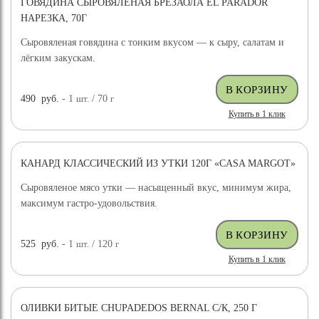
ГОВЯДИНА СЫРОВЯЛЕНАЯ БРЕЗАОЛА EL PARADOR
НАРЕЗКА, 70Г
Сыровяленая говядина с тонким вкусом — к сыру, салатам и
лёгким закускам.
490
руб.
- 1
шт.
/ 70
г
Купить в 1 клик
КАНАРД КЛАССИЧЕСКИЙ ИЗ УТКИ 120Г «CASA MARGOT»
Сыровяленое мясо утки — насыщенный вкус, минимум жира,
максимум гастро-удовольствия.
525
руб.
- 1
шт.
/ 120
г
Купить в 1 клик
ОЛИВКИ БИТЫЕ CHUPADEDOS BERNAL С/К, 250 Г