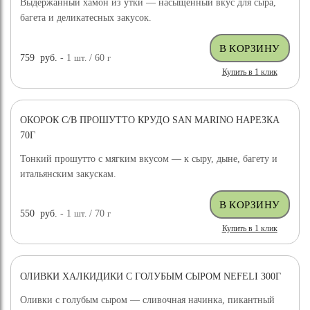
Выдержанный хамон из утки — насыщенный вкус для сыра,
багета и деликатесных закусок.
759
руб.
- 1
шт.
/ 60
г
Купить в 1 клик
ОКОРОК С/В ПРОШУТТО КРУДО SAN MARINO НАРЕЗКА
70Г
Тонкий прошутто с мягким вкусом — к сыру, дыне, багету и
итальянским закускам.
550
руб.
- 1
шт.
/ 70
г
Купить в 1 клик
ОЛИВКИ ХАЛКИДИКИ С ГОЛУБЫМ СЫРОМ NEFELI 300Г
Оливки с голубым сыром — сливочная начинка, пикантный