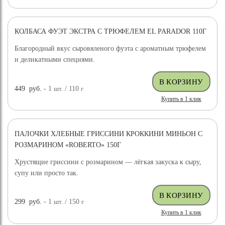
КОЛБАСА ФУЭТ ЭКСТРА С ТРЮФЕЛЕМ EL PARADOR 110Г
Благородный вкус сыровяленого фуэта с ароматным трюфелем
и деликатными специями.
449
руб.
- 1
шт.
/ 110
г
Купить в 1 клик
ПАЛОЧКИ ХЛЕБНЫЕ ГРИССИНИ КРОККИНИ МИНЬОН С
РОЗМАРИНОМ «ROBERTO» 150Г
Хрустящие гриссини с розмарином — лёгкая закуска к сыру,
супу или просто так.
299
руб.
- 1
шт.
/ 150
г
Купить в 1 клик