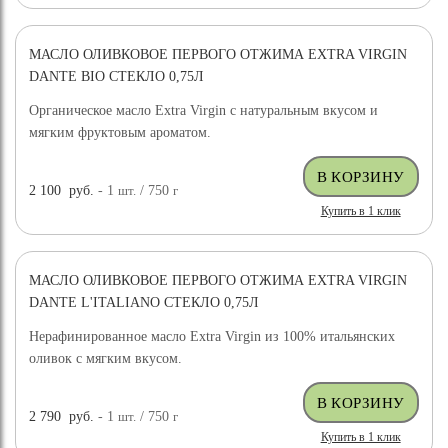
МАСЛО ОЛИВКОВОЕ ПЕРВОГО ОТЖИМА EXTRA VIRGIN
НОВИНКА
DANTE BIO СТЕКЛО 0,75Л
Органическое масло Extra Virgin с натуральным вкусом и
мягким фруктовым ароматом.
2 100
руб.
- 1
шт.
/ 750
г
Купить в 1 клик
МАСЛО ОЛИВКОВОЕ ПЕРВОГО ОТЖИМА EXTRA VIRGIN
НОВИНКА
DANTE L'ITALIANO СТЕКЛО 0,75Л
Нерафинированное масло Extra Virgin из 100% итальянских
оливок с мягким вкусом.
2 790
руб.
- 1
шт.
/ 750
г
Купить в 1 клик