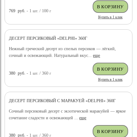
769
руб.
- 1
шт.
/ 100
г
Купить в 1 клик
ДЕСЕРТ ПЕРСИКОВЫЙ «DELPHI» 360Г
НОВИНКА
Нежный греческий десерт из спелых персиков — лёгкий,
сочный и освежающий. Натуральный вкус...
еще
380
руб.
- 1
шт.
/ 360
г
Купить в 1 клик
ДЕСЕРТ ПЕРСИКОВЫЙ С МАРАКУЕЙ «DELPHI» 360Г
НОВИНКА
Сочный персиковый десерт с экзотической маракуйей — яркое
сочетание сладости и освежающей ...
еще
380
руб.
- 1
шт.
/ 360
г