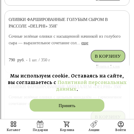
ОЛИВКИ ФАРШИРОВАННЫЕ ГОЛУБЫМ СЫРОМ В
РАССОЛЕ «DELPHI» 350Г
Сочные зелёные оливки с насыщенной начинкой из голубого
сыра — выразительное сочетание сол...
еще
790
руб.
- 1
шт.
/ 350
г
Купить в 1 клик
Мы используем cookie. Оставаясь на сайте,
вы соглашаетесь с
Политикой персональных
ОЛИВКИ ФАРШИРОВАННЫЕ МИНДАЛЕМ «DELPHI» 350Г
данных
.
Сочные зелёные оливки с цельным миндалём — гармоничное
сочетание солоноватого вкуса и мягк...
еще
Принять
769
руб.
- 1
шт.
/ 350
г
Купить в 1 клик
Каталог
Подарки
Корзина
Акции
Войти