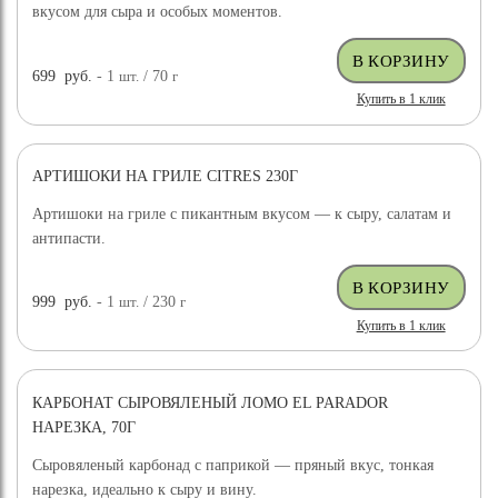
вкусом для сыра и особых моментов.
699
руб.
- 1
шт.
/ 70
г
Купить в 1 клик
АРТИШОКИ НА ГРИЛЕ CITRES 230Г
Артишоки на гриле с пикантным вкусом — к сыру, салатам и
антипасти.
999
руб.
- 1
шт.
/ 230
г
Купить в 1 клик
КАРБОНАТ СЫРОВЯЛЕНЫЙ ЛОМО EL PARADOR
НАРЕЗКА, 70Г
Сыровяленый карбонад с паприкой — пряный вкус, тонкая
нарезка, идеально к сыру и вину.