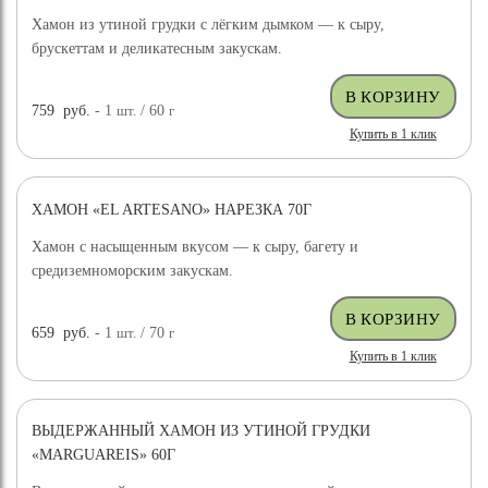
Хамон из утиной грудки с лёгким дымком — к сыру,
брускеттам и деликатесным закускам.
759
руб.
- 1
шт.
/ 60
г
Купить в 1 клик
ХАМОН «EL ARTESANO» НАРЕЗКА 70Г
Хамон с насыщенным вкусом — к сыру, багету и
средиземноморским закускам.
659
руб.
- 1
шт.
/ 70
г
Купить в 1 клик
ВЫДЕРЖАННЫЙ ХАМОН ИЗ УТИНОЙ ГРУДКИ
«MARGUAREIS» 60Г