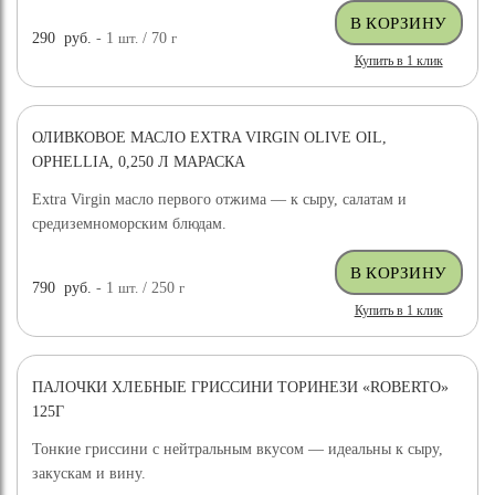
290
руб.
- 1
шт.
/ 70
г
Купить в 1 клик
ОЛИВКОВОЕ МАСЛО EXTRA VIRGIN OLIVE OIL,
OPHELLIA, 0,250 Л МАРАСКА
Extra Virgin масло первого отжима — к сыру, салатам и
средиземноморским блюдам.
790
руб.
- 1
шт.
/ 250
г
Купить в 1 клик
ПАЛОЧКИ ХЛЕБНЫЕ ГРИССИНИ ТОРИНЕЗИ «ROBERTO»
125Г
Тонкие гриссини с нейтральным вкусом — идеальны к сыру,
закускам и вину.