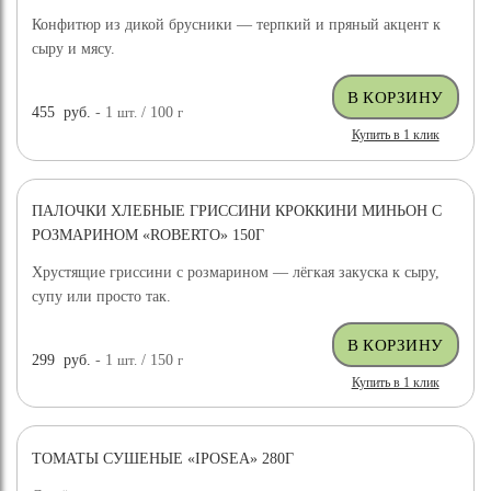
Конфитюр из дикой брусники — терпкий и пряный акцент к
сыру и мясу.
455
руб.
- 1
шт.
/ 100
г
Купить в 1 клик
ПАЛОЧКИ ХЛЕБНЫЕ ГРИССИНИ КРОККИНИ МИНЬОН С
РОЗМАРИНОМ «ROBERTO» 150Г
Хрустящие гриссини с розмарином — лёгкая закуска к сыру,
супу или просто так.
299
руб.
- 1
шт.
/ 150
г
Купить в 1 клик
ТОМАТЫ СУШЕНЫЕ «IPOSEA» 280Г