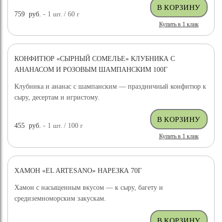
759
руб.
- 1
шт.
/ 60
г
Купить в 1 клик
КОНФИТЮР «СЫРНЫЙ СОМЕЛЬЕ» КЛУБНИКА С
АНАНАСОМ И РОЗОВЫМ ШАМПАНСКИМ 100Г
Клубника и ананас с шампанским — праздничный конфитюр к
сыру, десертам и игристому.
455
руб.
- 1
шт.
/ 100
г
Купить в 1 клик
ХАМОН «EL ARTESANO» НАРЕЗКА 70Г
Хамон с насыщенным вкусом — к сыру, багету и
средиземноморским закускам.