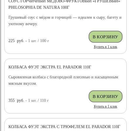
СОУС ГОРЧИЧНЫЙ МЕДОВО-ФРУКТОВЫЙ «ГРУШЕВЫЙ»
PHILOSOPHIA DE NATURA 100Г
Грушевый соус с мёдом и горчицей — идеален к сыру, багету и
уютному вечеру.
225
руб.
- 1
шт.
/ 100
г
Купить в 1 клик
КОЛБАСА ФУЭТ ЭКСТРА EL PARADOR 110Г
Сыровяленая колбаса с благородной плесенью и насыщенным
мясным вкусом.
355
руб.
- 1
шт.
/ 110
г
Купить в 1 клик
КОЛБАСА ФУЭТ ЭКСТРА С ТРЮФЕЛЕМ EL PARADOR 110Г