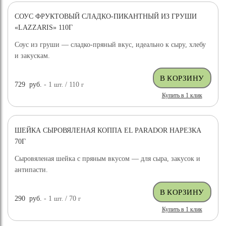
СОУС ФРУКТОВЫЙ СЛАДКО-ПИКАНТНЫЙ ИЗ ГРУШИ
«LAZZARIS» 110Г
Соус из груши — сладко-пряный вкус, идеально к сыру, хлебу
и закускам.
729
руб.
- 1
шт.
/ 110
г
Купить в 1 клик
ШЕЙКА СЫРОВЯЛЕНАЯ КОППА EL PARADOR НАРЕЗКА
70Г
Сыровяленая шейка с пряным вкусом — для сыра, закусок и
антипасти.
290
руб.
- 1
шт.
/ 70
г
Купить в 1 клик