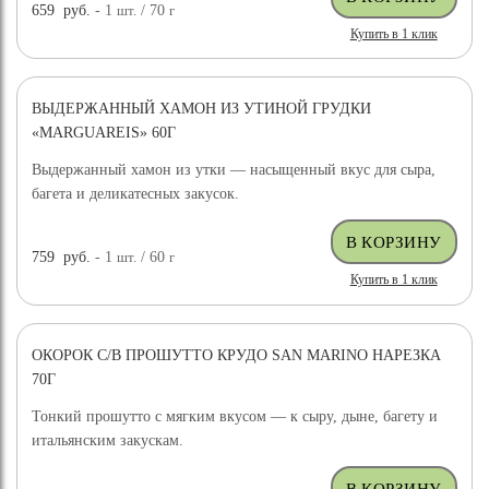
659
руб.
- 1
шт.
/ 70
г
Купить в 1 клик
ВЫДЕРЖАННЫЙ ХАМОН ИЗ УТИНОЙ ГРУДКИ
«MARGUAREIS» 60Г
Выдержанный хамон из утки — насыщенный вкус для сыра,
багета и деликатесных закусок.
759
руб.
- 1
шт.
/ 60
г
Купить в 1 клик
ОКОРОК С/В ПРОШУТТО КРУДО SAN MARINO НАРЕЗКА
70Г
Тонкий прошутто с мягким вкусом — к сыру, дыне, багету и
итальянским закускам.