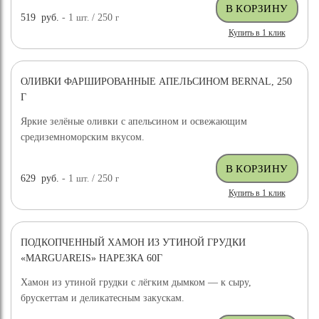
519
руб.
- 1
шт.
/ 250
г
Купить в 1 клик
ОЛИВКИ ФАРШИРОВАННЫЕ АПЕЛЬСИНОМ BERNAL, 250
Г
Яркие зелёные оливки с апельсином и освежающим
средиземноморским вкусом.
629
руб.
- 1
шт.
/ 250
г
Купить в 1 клик
ПОДКОПЧЕННЫЙ ХАМОН ИЗ УТИНОЙ ГРУДКИ
«MARGUAREIS» НАРЕЗКА 60Г
Хамон из утиной грудки с лёгким дымком — к сыру,
брускеттам и деликатесным закускам.