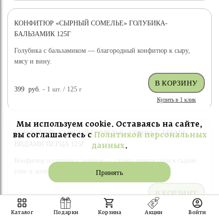
КОНФИТЮР «СЫРНЫЙ СОМЕЛЬЕ» ГОЛУБИКА-
БАЛЬЗАМИК 125Г
Голубика с бальзамиком — благородный конфитюр к сыру,
мясу и вину.
399
руб.
- 1
шт.
/ 125
г
Купить в 1 клик
Мы используем cookie. Оставаясь на сайте,
КОНФИТЮР «СЫРНЫЙ СОМЕЛЬЕ» ГРУША С ТРЕМЯ
вы соглашаетесь с
Политикой персональных
ВИДАМИ ПЕРЦА 125Г
данных
.
Конфитюр из груши с перцем — сладко-пряная пара к сырам,
утке и антипасти.
Принять
399
руб.
- 1
шт.
/ 125
г
Купить в 1 клик
Каталог
Подарки
Корзина
Акции
Войти