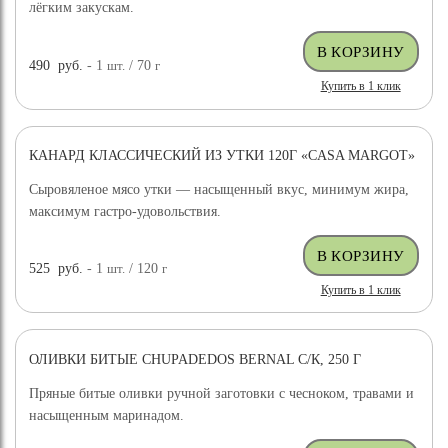
лёгким закускам.
490
руб.
- 1
шт.
/ 70
г
Купить в 1 клик
КАНАРД КЛАССИЧЕСКИЙ ИЗ УТКИ 120Г «CASA MARGOT»
Сыровяленое мясо утки — насыщенный вкус, минимум жира,
максимум гастро-удовольствия.
525
руб.
- 1
шт.
/ 120
г
Купить в 1 клик
ОЛИВКИ БИТЫЕ CHUPADEDOS BERNAL С/К, 250 Г
Пряные битые оливки ручной заготовки с чесноком, травами и
насыщенным маринадом.