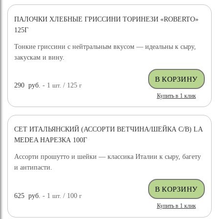
ПАЛОЧКИ ХЛЕБНЫЕ ГРИССИНИ ТОРИНЕЗИ «ROBERTO»
125Г
Тонкие гриссини с нейтральным вкусом — идеальны к сыру,
закускам и вину.
290
руб.
- 1
шт.
/ 125
г
Купить в 1 клик
СЕТ ИТАЛЬЯНСКИЙ (АССОРТИ ВЕТЧИНА/ШЕЙКА С/В) LA
MEDEA НАРЕЗКА 100Г
Ассорти прошутто и шейки — классика Италии к сыру, багету
и антипасти.
625
руб.
- 1
шт.
/ 100
г
Купить в 1 клик