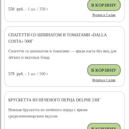
550
руб.
- 1
шт.
/ 350
г
Купить в 1 клик
СПАГЕТТИ СО ШПИНАТОМ И ТОМАТАМИ «DALLA
COSTA» 500Г
Спагетти со шпинатом и томатами — яркая паста без яиц для
лёгких и вкусных блюд.
579
руб.
- 1
шт.
/ 500
г
Купить в 1 клик
БРУСКЕТТА ИЗ ПЕЧЕНОГО ПЕРЦА DELPHI 230Г
Нежная брускетта из печёного перца с ярким
средиземноморским вкусом.