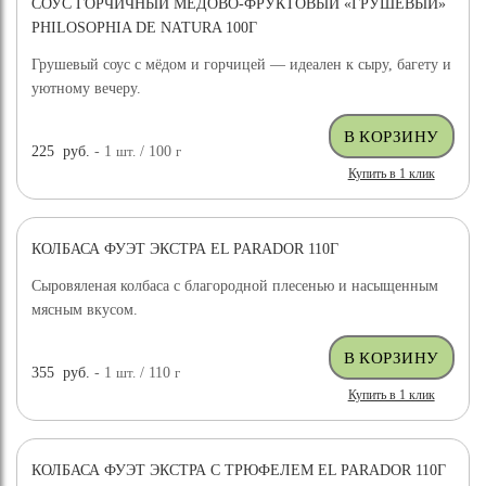
СОУС ГОРЧИЧНЫЙ МЕДОВО-ФРУКТОВЫЙ «ГРУШЕВЫЙ»
PHILOSOPHIA DE NATURA 100Г
Грушевый соус с мёдом и горчицей — идеален к сыру, багету и
уютному вечеру.
225
руб.
- 1
шт.
/ 100
г
Купить в 1 клик
КОЛБАСА ФУЭТ ЭКСТРА EL PARADOR 110Г
Сыровяленая колбаса с благородной плесенью и насыщенным
мясным вкусом.
355
руб.
- 1
шт.
/ 110
г
Купить в 1 клик
КОЛБАСА ФУЭТ ЭКСТРА С ТРЮФЕЛЕМ EL PARADOR 110Г