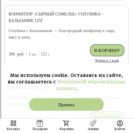
КОНФИТЮР «СЫРНЫЙ СОМЕЛЬЕ» ГОЛУБИКА-
БАЛЬЗАМИК 125Г
Голубика с бальзамиком — благородный конфитюр к сыру,
мясу и вину.
399
руб.
- 1
шт.
/ 125
г
Купить в 1 клик
Мы используем cookie. Оставаясь на сайте,
КОНФИТЮР «СЫРНЫЙ СОМЕЛЬЕ» ГРУША С ТРЕМЯ
вы соглашаетесь с
Политикой персональных
ВИДАМИ ПЕРЦА 125Г
данных
.
Конфитюр из груши с перцем — сладко-пряная пара к сырам,
утке и антипасти.
Принять
399
руб.
- 1
шт.
/ 125
г
Купить в 1 клик
Каталог
Подарки
Корзина
Акции
Войти