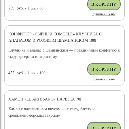
759
руб.
- 1
шт.
/ 60
г
Купить в 1 клик
КОНФИТЮР «СЫРНЫЙ СОМЕЛЬЕ» КЛУБНИКА С
АНАНАСОМ И РОЗОВЫМ ШАМПАНСКИМ 100Г
Клубника и ананас с шампанским — праздничный конфитюр к
сыру, десертам и игристому.
455
руб.
- 1
шт.
/ 100
г
Купить в 1 клик
ХАМОН «EL ARTESANO» НАРЕЗКА 70Г
Хамон с насыщенным вкусом — к сыру, багету и
средиземноморским закускам.