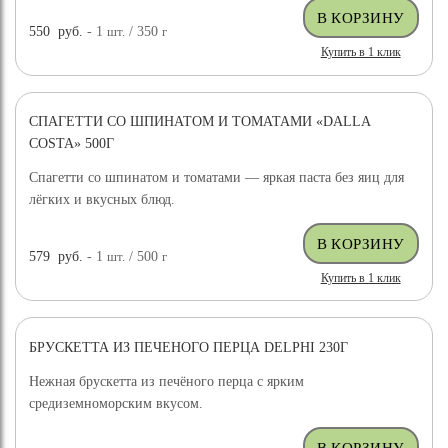
550
руб.
- 1
шт.
/ 350
г
Купить в 1 клик
СПАГЕТТИ СО ШПИНАТОМ И ТОМАТАМИ «DALLA
COSTA» 500Г
Спагетти со шпинатом и томатами — яркая паста без яиц для
лёгких и вкусных блюд.
579
руб.
- 1
шт.
/ 500
г
Купить в 1 клик
БРУСКЕТТА ИЗ ПЕЧЕНОГО ПЕРЦА DELPHI 230Г
Нежная брускетта из печёного перца с ярким
средиземноморским вкусом.