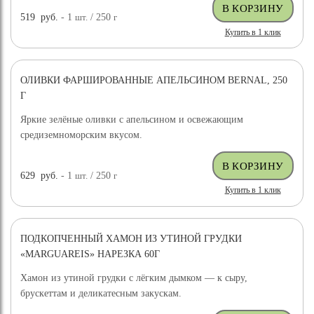
519
руб.
- 1
шт.
/ 250
г
Купить в 1 клик
ОЛИВКИ ФАРШИРОВАННЫЕ АПЕЛЬСИНОМ BERNAL, 250
Г
Яркие зелёные оливки с апельсином и освежающим
средиземноморским вкусом.
629
руб.
- 1
шт.
/ 250
г
Купить в 1 клик
ПОДКОПЧЕННЫЙ ХАМОН ИЗ УТИНОЙ ГРУДКИ
«MARGUAREIS» НАРЕЗКА 60Г
Хамон из утиной грудки с лёгким дымком — к сыру,
брускеттам и деликатесным закускам.