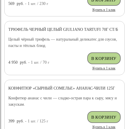
569
руб.
- 1
шт.
/ 230
г
Купить в 1 клик
ТРЮФЕЛЬ ЧЕРНЫЙ ЦЕЛЫЙ GIULIANO TARTUFI 70Г СТ/Б
ДОСТАВКА БЕСПЛАТНО
Целый чёрный трюфель — натуральный деликатес для соусов,
пасты и тёплых блюд.
4 950
руб.
- 1
шт.
/ 70
г
Купить в 1 клик
КОНФИТЮР «СЫРНЫЙ СОМЕЛЬЕ» АНАНАС-ЧИЛИ 125Г
Конфитюр ананас с чили — сладко-острая пара к сыру, мясу и
закускам.
399
руб.
- 1
шт.
/ 125
г
Купить в 1 клик