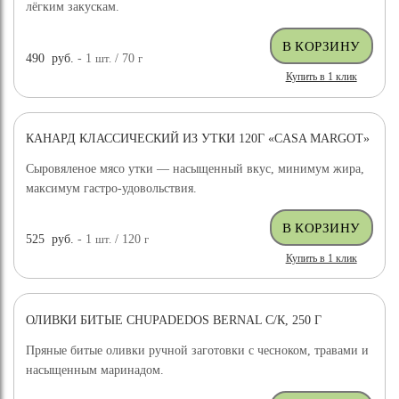
лёгким закускам.
490
руб.
- 1
шт.
/ 70
г
Купить в 1 клик
КАНАРД КЛАССИЧЕСКИЙ ИЗ УТКИ 120Г «CASA MARGOT»
Сыровяленое мясо утки — насыщенный вкус, минимум жира,
максимум гастро-удовольствия.
525
руб.
- 1
шт.
/ 120
г
Купить в 1 клик
ОЛИВКИ БИТЫЕ CHUPADEDOS BERNAL С/К, 250 Г
Пряные битые оливки ручной заготовки с чесноком, травами и
насыщенным маринадом.