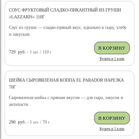
СОУС ФРУКТОВЫЙ СЛАДКО-ПИКАНТНЫЙ ИЗ ГРУШИ
«LAZZARIS» 110Г
Соус из груши — сладко-пряный вкус, идеально к сыру, хлебу
и закускам.
729
руб.
- 1
шт.
/ 110
г
Купить в 1 клик
ШЕЙКА СЫРОВЯЛЕНАЯ КОППА EL PARADOR НАРЕЗКА
70Г
Сыровяленая шейка с пряным вкусом — для сыра, закусок и
антипасти.
290
руб.
- 1
шт.
/ 70
г
Купить в 1 клик