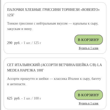
ПАЛОЧКИ ХЛЕБНЫЕ ГРИССИНИ ТОРИНЕЗИ «ROBERTO»
125Г
Тонкие гриссини с нейтральным вкусом — идеальны к сыру,
закускам и вину.
290
руб.
- 1
шт.
/ 125
г
Купить в 1 клик
СЕТ ИТАЛЬЯНСКИЙ (АССОРТИ ВЕТЧИНА/ШЕЙКА С/В) LA
MEDEA НАРЕЗКА 100Г
Ассорти прошутто и шейки — классика Италии к сыру, багету
и антипасти.
625
руб.
- 1
шт.
/ 100
г
Купить в 1 клик