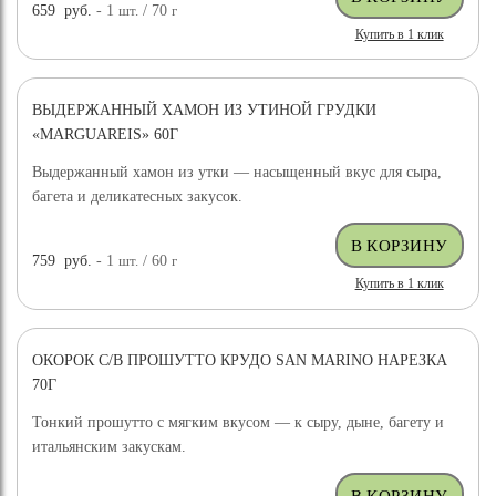
659
руб.
- 1
шт.
/ 70
г
Купить в 1 клик
ВЫДЕРЖАННЫЙ ХАМОН ИЗ УТИНОЙ ГРУДКИ
«MARGUAREIS» 60Г
Выдержанный хамон из утки — насыщенный вкус для сыра,
багета и деликатесных закусок.
759
руб.
- 1
шт.
/ 60
г
Купить в 1 клик
ОКОРОК С/В ПРОШУТТО КРУДО SAN MARINO НАРЕЗКА
70Г
Тонкий прошутто с мягким вкусом — к сыру, дыне, багету и
итальянским закускам.