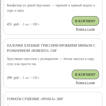
Конфитюр из дикой брусники — терпкий и пряный акцент к
сыру и мясу.
455
руб.
- 1
шт.
/ 100
г
Купить в 1 клик
ПАЛОЧКИ ХЛЕБНЫЕ ГРИССИНИ КРОККИНИ МИНЬОН С
РОЗМАРИНОМ «ROBERTO» 150Г
Хрустящие гриссини с розмарином — лёгкая закуска к сыру,
супу или просто так.
299
руб.
- 1
шт.
/ 150
г
Купить в 1 клик
ТОМАТЫ СУШЕНЫЕ «IPOSEA» 280Г