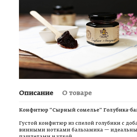
Описание
О товаре
Конфитюр "Сырный сомелье" Голубика-ба
Густой конфитюр из спелой голубики с доба
винными нотками бальзамика — идеальный 
паштетами и уткой.