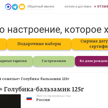
Обратный звонок
ОТЗЫ
ОПЛАТА И ДОСТАВКА
о настроение, которое 
Сырные дегу
Подарочные наборы
сертифи
ырные тарелки
Гастрономия
Ко дню рожде
сомелье» Голубика-бальзамик 125г
 Голубика-бальзамик 125г
Место производства
Россия