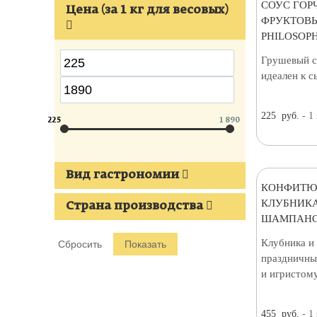
СОУС ГОР
Цена (за 1 кг для весовых)
ФРУКТОВ
PHILOSOPH
Грушевый с
идеален к с
225
руб.
- 1
225
1 890
Вид гастрономии
КОНФИТЮ
КЛУБНИКА
Страна производства
ШАМПАНС
Клубника и
праздничны
и игристому
455
руб.
- 1