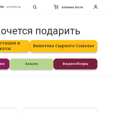
ВЫ
КОНТАКТЫ
КОРЗИНА ПУСТА
хочется подарить
стации и
Винотека Сырного Сомелье
каты
ния
Акции
Видеообзоры