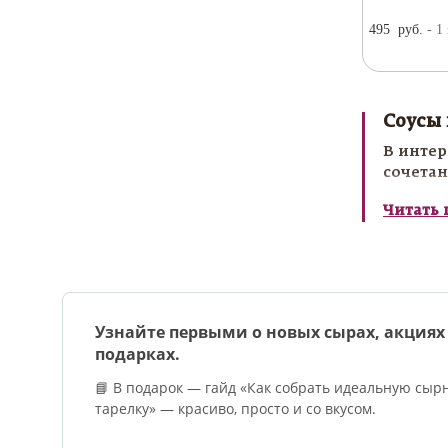
495
руб.
- 1
Соусы 
В интер
сочетан
соусы, 
Читать
Соусы к
ужине и
способн
Заказат
Узнайте первыми о новых сырах, акциях
подарках.
📘 В подарок — гайд «Как собрать идеальную сыр
тарелку» — красиво, просто и со вкусом.