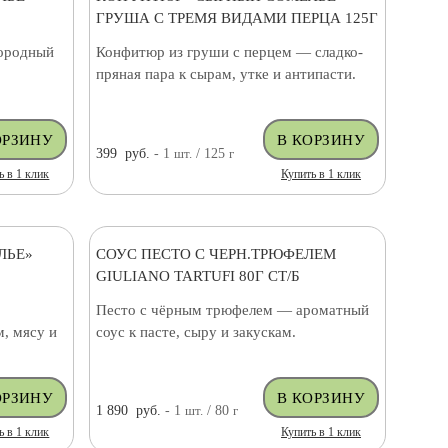
ГРУША С ТРЕМЯ ВИДАМИ ПЕРЦА 125Г
городный
Конфитюр из груши с перцем — сладко-
пряная пара к сырам, утке и антипасти.
399
руб.
- 1
шт.
/ 125
г
ь в 1 клик
Купить в 1 клик
ЛЬЕ»
СОУС ПЕСТО С ЧЕРН.ТРЮФЕЛЕМ
GIULIANO TARTUFI 80Г СТ/Б
Песто с чёрным трюфелем — ароматный
, мясу и
соус к пасте, сыру и закускам.
1 890
руб.
- 1
шт.
/ 80
г
ь в 1 клик
Купить в 1 клик