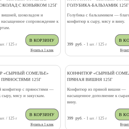
КОЛАД С КОНЬЯКОМ 125Г
ГОЛУБИКА-БАЛЬЗАМИК 125Г
 вишней, шоколадом и
Голубика с бальзамиком — бла
 насыщенное сопровождение к
конфитюр к сыру, мясу и вину.
ртам.
шт.
/ 125
г
399
руб.
- 1
шт.
/ 125
г
Купить в 1 клик
Купит
Р «СЫРНЫЙ СОМЕЛЬЕ»
КОНФИТЮР «СЫРНЫЙ СОМЕ
 ПРЯНОСТЯМИ 125Г
ПРЯНАЯ ВИШНЯ 125Г
 конфитюр с пряностями —
Конфитюр из пряной вишни —
к сыру, мясу и закускам.
насыщенное дополнение к сырам
вину.
шт.
/ 125
г
399
руб.
- 1
шт.
/ 125
г
Купить в 1 клик
Купит