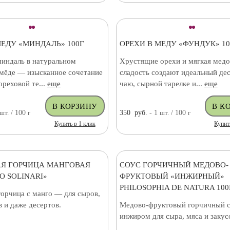
МЕДУ «МИНДАЛЬ» 100Г
ОРЕХИ В МЕДУ «ФУНДУК» 10
индаль в натуральном
Хрустящие орехи и мягкая медо
мёде — изысканное сочетание
сладость создают идеальный дес
реховой те...
еще
чаю, сырной тарелке и...
еще
шт.
/ 100
г
350
руб.
- 1
шт.
/ 100
г
Купить в 1 клик
Купит
Я ГОРЧИЦА МАНГОВАЯ
СОУС ГОРЧИЧНЫЙ МЕДОВО-
O SOLINARI»
ФРУКТОВЫЙ «ИНЖИРНЫЙ»
PHILOSOPHIA DE NATURA 100
горчица с манго — для сыров,
в и даже десертов.
Медово-фруктовый горчичный с
инжиром для сыра, мяса и закус