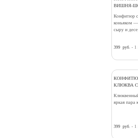
ВИШНЯ-ШО
Конфитюр с
коньяком —
сыру и десе
399
руб.
- 1
КОНФИТЮ
КЛЮКВА С
Клюквенный
яркая пара 
399
руб.
- 1