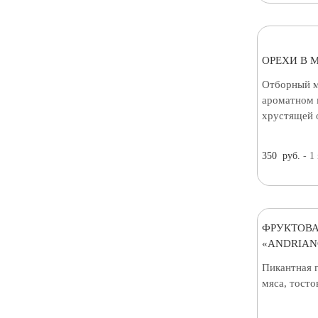
ОРЕХИ В 
Отборный м
ароматном 
хрустящей о
350
руб.
- 1
ФРУКТОВА
«ANDRIAN
Пикантная 
мяса, тосто