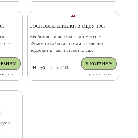
0Г
СОСНОВЫЕ ШИШКИ В МЕДУ 100Г
вая
Необычное и полезное лакомство с
ерт к
лёгкими хвойными нотами, отлично
подходит к чаю и станет ...
еще
489
руб.
- 1
шт.
/ 100
г
ь в 1 клик
Купить в 1 клик
Г
оус с
ок.