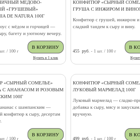
ЧИЧНЫЙ МЕДОВО-
КОНФИТЮР «СЫРНЫЙ СОМЕ
ЫЙ «ГРУШЕВЫЙ»
ГРУША С ИНЖИРОМ И ВИНОМ
IA DE NATURA 100Г
Конфитюр с грушей, инжиром 
оус с мёдом и горчицей —
сладкий тандем к сыру и вину.
ыру, багету и уютному вечеру.
шт.
/ 100
г
455
руб.
- 1
шт.
/ 100
г
Купить в 1 клик
Купит
Р «СЫРНЫЙ СОМЕЛЬЕ»
КОНФИТЮР «СЫРНЫЙ СОМЕ
 С АНАНАСОМ И РОЗОВЫМ
ЛУКОВЫЙ МАРМЕЛАД 100Г
КИМ 100Г
Луковый мармелад — сладко-пр
 ананас с шампанским —
добавка к сыру, мясу и закускам
й конфитюр к сыру, десертам
вручную.
.
шт.
/ 100
г
499
руб.
- 1
шт.
/ 100
г