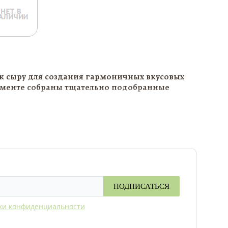
к сыру для создания гармоничных вкусовых
тименте собраны тщательно подобранные
ающие вкус различных сортов сыра.
елке, праздничном столе, романтическом
о качественные вкусовые сочетания,
о в интернет-магазине «Сырный Сомелье».
ПОДПИСАТЬСЯ
ки конфиденциальности