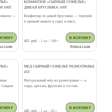
ЛЬЕ»
КОНФИТЮР «СЫРНЫЙ СОМЕЛЬЕ»
 100Г
ДИКАЯ БРУСНИКА 100Г
и вином —
Конфитюр из дикой брусники — терпкий
и пряный акцент к сыру и мясу.
455
руб.
- 1
шт.
/ 100
г
ь в 1 клик
Купить в 1 клик
ЛЬЕ»
МЕД СЫРНЫЙ СОМЕЛЬЕ РАЗНОТРАВЬЕ
45Г
яная
Натуральный мёд из разнотравья — к
. Сварен
сыру, орехам, фруктам и тостам.
245
руб.
- 1
шт.
/ 45
г