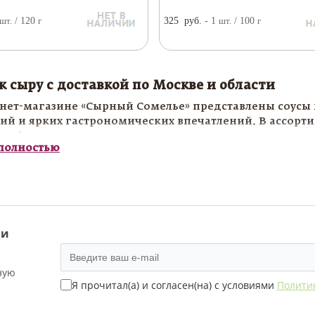
шт.
/ 120
г
325
руб.
- 1
шт.
/ 100
г
к сыру с доставкой по Москве и области
нет-магазине «Сырный Сомелье» представлены соусы 
ий и ярких гастрономических впечатлений. В ассор
конфитюры и сладкие дополнения, идеально раскрыв
 полностью
 сыру прекрасно подходят для подачи на сырной тар
ли гастрономическом подарке. Мы предлагаем тольк
ые подчеркнуть характер каждого сыра.
ь соусы к сыру с доставкой по Москве и области можн
 и
ную
Я прочитал(а) и согласен(на) с условиями
Полити