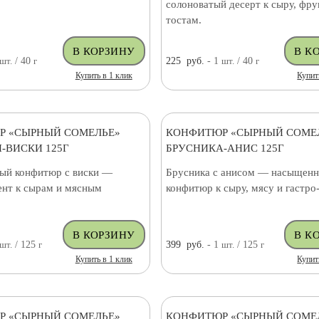
солоноватый десерт к сыру, фру
тостам.
шт.
/ 40
г
225
руб.
- 1
шт.
/ 40
г
Купить в 1 клик
Купит
Р «СЫРНЫЙ СОМЕЛЬЕ»
КОНФИТЮР «СЫРНЫЙ СОМЕ
-ВИСКИ 125Г
БРУСНИКА-АНИС 125Г
ый конфитюр с виски —
Брусника с анисом — насыщен
ент к сырам и мясным
конфитюр к сыру, мясу и гастро
шт.
/ 125
г
399
руб.
- 1
шт.
/ 125
г
Купить в 1 клик
Купит
Р «СЫРНЫЙ СОМЕЛЬЕ»
КОНФИТЮР «СЫРНЫЙ СОМЕ