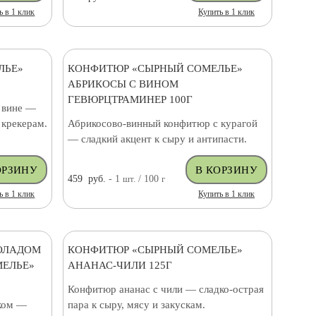
ь в 1 клик
Купить в 1 клик
ЛЬЕ»
КОНФИТЮР «СЫРНЫЙ СОМЕЛЬЕ»
АБРИКОСЫ С ВИНОМ
ГЕВЮРЦТРАМИНЕР 100Г
 вине —
 крекерам.
Абрикосово-винный конфитюр с курагой
— сладкий акцент к сыру и антипасти.
459
руб.
- 1
шт.
/ 100
г
ь в 1 клик
Купить в 1 клик
ОЛАДОМ
КОНФИТЮР «СЫРНЫЙ СОМЕЛЬЕ»
ЕЛЬЕ»
АНАНАС-ЧИЛИ 125Г
Конфитюр ананас с чили — сладко-острая
ком —
пара к сыру, мясу и закускам.