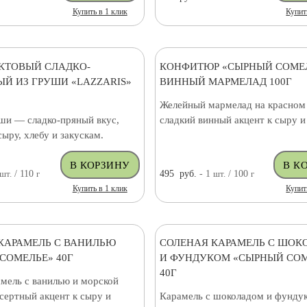
Купить в 1 клик
Купит
КТОВЫЙ СЛАДКО-
КОНФИТЮР «СЫРНЫЙ СОМЕ
Й ИЗ ГРУШИ «LAZZARIS»
ВИННЫЙ МАРМЕЛАД 100Г
Желейный мармелад на красном
уши — сладко-пряный вкус,
сладкий винный акцент к сыру и
сыру, хлебу и закускам.
шт.
/ 110
г
495
руб.
- 1
шт.
/ 100
г
Купить в 1 клик
Купит
КАРАМЕЛЬ С ВАНИЛЬЮ
СОЛЕНАЯ КАРАМЕЛЬ С ШОК
СОМЕЛЬЕ» 40Г
И ФУНДУКОМ «СЫРНЫЙ СОМ
40Г
амель с ванилью и морской
сертный акцент к сыру и
Карамель с шоколадом и фунду