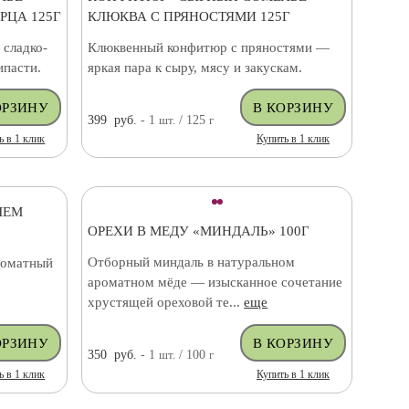
РЦА 125Г
КЛЮКВА С ПРЯНОСТЯМИ 125Г
сладко-
Клюквенный конфитюр с пряностями —
ипасти.
яркая пара к сыру, мясу и закускам.
399
руб.
- 1
шт.
/ 125
г
ь в 1 клик
Купить в 1 клик
ЛЕМ
ОРЕХИ В МЕДУ «МИНДАЛЬ» 100Г
Отборный миндаль в натуральном
роматный
ароматном мёде — изысканное сочетание
хрустящей ореховой те...
еще
350
руб.
- 1
шт.
/ 100
г
ь в 1 клик
Купить в 1 клик