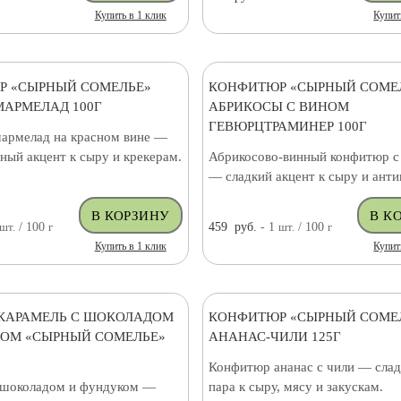
Купить в 1 клик
Купит
Р «СЫРНЫЙ СОМЕЛЬЕ»
КОНФИТЮР «СЫРНЫЙ СОМЕ
АРМЕЛАД 100Г
АБРИКОСЫ С ВИНОМ
ГЕВЮРЦТРАМИНЕР 100Г
армелад на красном вине —
ный акцент к сыру и крекерам.
Абрикосово-винный конфитюр с
— сладкий акцент к сыру и анти
шт.
/ 100
г
459
руб.
- 1
шт.
/ 100
г
Купить в 1 клик
Купит
КАРАМЕЛЬ С ШОКОЛАДОМ
КОНФИТЮР «СЫРНЫЙ СОМЕ
ОМ «СЫРНЫЙ СОМЕЛЬЕ»
АНАНАС-ЧИЛИ 125Г
Конфитюр ананас с чили — слад
 шоколадом и фундуком —
пара к сыру, мясу и закускам.