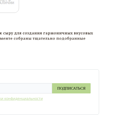
к сыру для создания гармоничных вкусовых
тименте собраны тщательно подобранные
ающие вкус различных сортов сыра.
елке, праздничном столе, романтическом
о качественные вкусовые сочетания,
о в интернет-магазине «Сырный Сомелье».
ПОДПИСАТЬСЯ
ки конфиденциальности