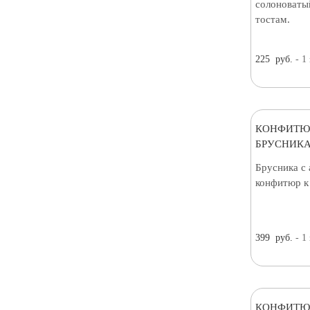
солоноватый
тостам.
225
руб.
- 1
КОНФИТЮ
БРУСНИКА
Брусника с
конфитюр к 
399
руб.
- 1
КОНФИТЮ