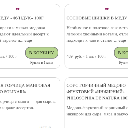
МЕДУ «ФУНДУК» 100Г
СОСНОВЫЕ ШИШКИ В МЕДУ 
орехи и мягкая медовая
Необычное и полезное лакомств
здают идеальный десерт к
лёгкими хвойными нотами, отл
 тарелке и...
еще
подходит к чаю и станет ...
еще
шт.
/ 100
г
489
руб.
- 1
шт.
/ 100
г
Купить в 1 клик
Купит
Я ГОРЧИЦА МАНГОВАЯ
СОУС ГОРЧИЧНЫЙ МЕДОВО-
O SOLINARI»
ФРУКТОВЫЙ «ИНЖИРНЫЙ»
PHILOSOPHIA DE NATURA 100
горчица с манго — для сыров,
в и даже десертов.
Медово-фруктовый горчичный с
инжиром для сыра, мяса и закус