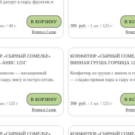
 десерт к сыру, фруктам и
шт.
/ 40
г
399
руб.
- 1
шт.
/ 125
г
Купить в 1 клик
Купит
Р «СЫРНЫЙ СОМЕЛЬЕ»
КОНФИТЮР «СЫРНЫЙ СОМЕ
-АНИС 125Г
ВИННАЯ ГРУША ГОРЧИЦА 12
 анисом — насыщенный
Конфитюр из груши с вином и г
сыру, мясу и гастро-сетам.
— сладко-пряная пара к сыру и 
шт.
/ 125
г
399
руб.
- 1
шт.
/ 125
г
Купить в 1 клик
Купит
Р «СЫРНЫЙ СОМЕЛЬЕ»
КОНФИТЮР «СЫРНЫЙ СОМЕ