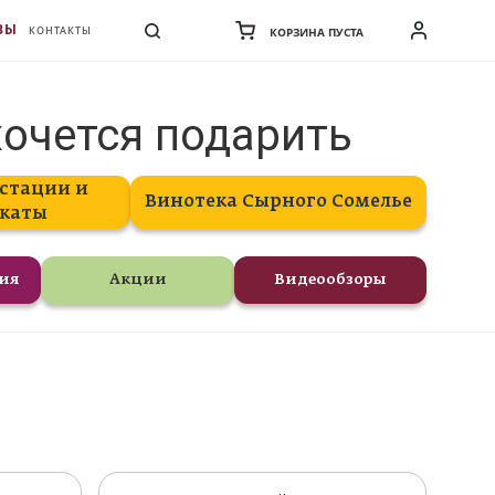
ВЫ
КОНТАКТЫ
КОРЗИНА ПУСТА
хочется подарить
стации и
Винотека Сырного Сомелье
каты
ния
Акции
Видеообзоры