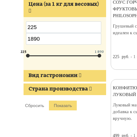
СОУС ГОР
Цена (за 1 кг для весовых)
ФРУКТОВ
PHILOSOPH
Грушевый с
идеален к с
225
1 890
225
руб.
- 1
Вид гастрономии
КОНФИТЮ
Страна производства
ЛУКОВЫЙ 
Луковый ма
добавка к с
вручную.
499
руб.
- 1