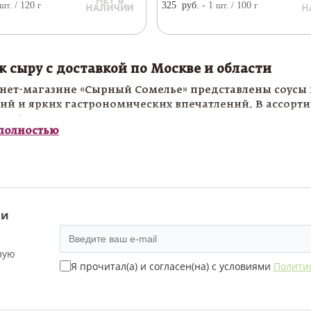
шт.
/ 120
г
325
руб.
- 1
шт.
/ 100
г
к сыру с доставкой по Москве и области
нет-магазине «Сырный Сомелье» представлены соусы 
ий и ярких гастрономических впечатлений. В ассор
конфитюры и сладкие дополнения, идеально раскрыв
 полностью
 сыру прекрасно подходят для подачи на сырной тар
ли гастрономическом подарке. Мы предлагаем тольк
ые подчеркнуть характер каждого сыра.
ь соусы к сыру с доставкой по Москве и области можн
 и
ную
Я прочитал(а) и согласен(на) с условиями
Полити