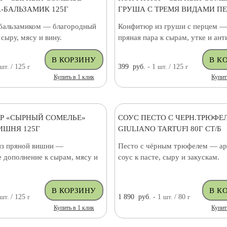
-БАЛЬЗАМИК 125Г
ГРУША С ТРЕМЯ ВИДАМИ ПЕ
 бальзамиком — благородный
Конфитюр из груши с перцем — 
сыру, мясу и вину.
пряная пара к сырам, утке и ант
шт.
/ 125
г
399
руб.
- 1
шт.
/ 125
г
Купить в 1 клик
Купит
Р «СЫРНЫЙ СОМЕЛЬЕ»
СОУС ПЕСТО С ЧЕРН.ТРЮФЕ
ИШНЯ 125Г
GIULIANO TARTUFI 80Г СТ/Б
з пряной вишни —
Песто с чёрным трюфелем — а
 дополнение к сырам, мясу и
соус к пасте, сыру и закускам.
шт.
/ 125
г
1 890
руб.
- 1
шт.
/ 80
г
Купить в 1 клик
Купит