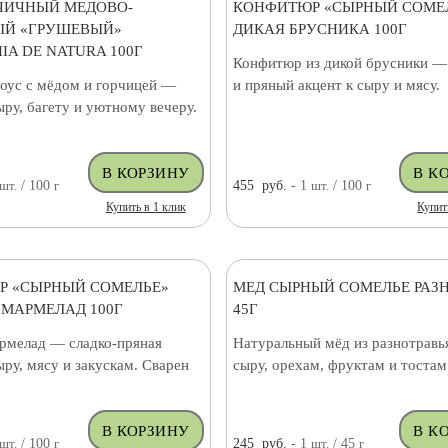
ЧИЧНЫЙ МЕДОВО-
КОНФИТЮР «СЫРНЫЙ СОМЕ
ЫЙ «ГРУШЕВЫЙ»
ДИКАЯ БРУСНИКА 100Г
IA DE NATURA 100Г
Конфитюр из дикой брусники —
оус с мёдом и горчицей —
и пряный акцент к сыру и мясу.
ыру, багету и уютному вечеру.
шт.
/ 100
г
455
руб.
- 1
шт.
/ 100
г
Купить в 1 клик
Купит
Р «СЫРНЫЙ СОМЕЛЬЕ»
МЕД СЫРНЫЙ СОМЕЛЬЕ РАЗ
МАРМЕЛАД 100Г
45Г
рмелад — сладко-пряная
Натуральный мёд из разнотравь
ыру, мясу и закускам. Сварен
сыру, орехам, фруктам и тостам
шт.
/ 100
г
245
руб.
- 1
шт.
/ 45
г