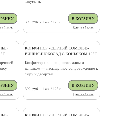
закускам.
399
руб.
- 1
шт.
/ 125
г
ь в 1 клик
Купить в 1 клик
ЛЬЕ»
КОНФИТЮР «СЫРНЫЙ СОМЕЛЬЕ»
5Г
ВИШНЯ-ШОКОЛАД С КОНЬЯКОМ 125Г
орчицей
Конфитюр с вишней, шоколадом и
мясу.
коньяком — насыщенное сопровождение к
сыру и десертам.
399
руб.
- 1
шт.
/ 125
г
ь в 1 клик
Купить в 1 клик
ЛЬЕ»
КОНФИТЮР «СЫРНЫЙ СОМЕЛЬЕ»