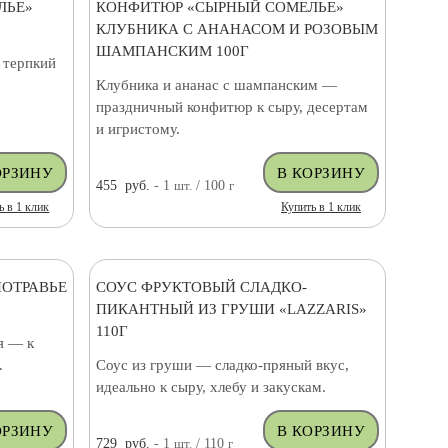
ЛЬЕ»
КОНФИТЮР «СЫРНЫЙ СОМЕЛЬЕ»
КЛУБНИКА С АНАНАСОМ И РОЗОВЫМ
ШАМПАНСКИМ 100Г
 терпкий
Клубника и ананас с шампанским —
праздничный конфитюр к сыру, десертам
и игристому.
455
руб.
- 1
шт.
/ 100
г
ь в 1 клик
Купить в 1 клик
НОТРАВЬЕ
СОУС ФРУКТОВЫЙ СЛАДКО-
ПИКАНТНЫЙ ИЗ ГРУШИ «LAZZARIS»
110Г
я — к
.
Соус из груши — сладко-пряный вкус,
идеально к сыру, хлебу и закускам.
729
руб.
- 1
шт.
/ 110
г