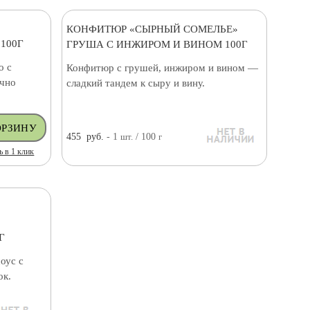
КОНФИТЮР «СЫРНЫЙ СОМЕЛЬЕ»
100Г
ГРУША С ИНЖИРОМ И ВИНОМ 100Г
о с
Конфитюр с грушей, инжиром и вином —
ично
сладкий тандем к сыру и вину.
455
руб.
- 1
шт.
/ 100
г
ь в 1 клик
Г
оус с
ок.