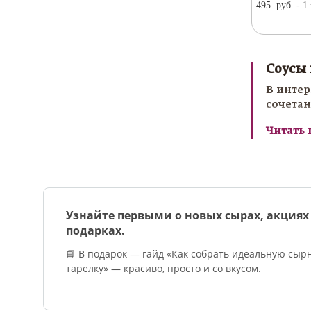
495
руб.
- 1
Соусы 
В интер
сочетан
соусы, 
Читать
Соусы к
ужине и
способн
Заказат
Узнайте первыми о новых сырах, акциях
подарках.
📘 В подарок — гайд «Как собрать идеальную сыр
тарелку» — красиво, просто и со вкусом.