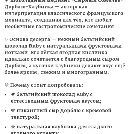
💗
Шоколадный медиант «Сырный Сомелье»
Дорблю–Клубника
— авторская
интерпретация классического французского
медианта, созданная для тех, кто любит
необычные гастрономические сочетания.
✨ Основа десерта — нежный бельгийский
шоколад
Ruby
с натуральными фруктовыми
нотками. Его лёгкая ягодная кислинка
идеально сочетается с благородным сыром
Дорблю
, а кусочки клубники делают вкус ещё
более ярким, свежим и многогранным.
💛 Почему стоит попробовать:
💗 бельгийский шоколад Ruby с
естественным фруктовым вкусом;
💙 пикантный сыр Дорблю с кремовой
текстурой;
🍓 натуральная клубника для сладкого
ягодного акцента;