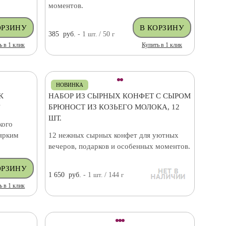
моментов.
385
руб.
- 1
шт.
/ 50
г
ь в 1 клик
Купить в 1 клик
НОВИНКА
К
НАБОР ИЗ СЫРНЫХ КОНФЕТ С СЫРОМ
Г
БРЮНОСТ ИЗ КОЗЬЕГО МОЛОКА, 12
ШТ.
кого
 ярким
12 нежных сырных конфет для уютных
вечеров, подарков и особенных моментов.
1 650
руб.
- 1
шт.
/ 144
г
ь в 1 клик