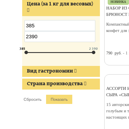
НОВИНКА
Цена (за 1 кг для весовых)
НАБОР ИЗ
БРЮНОСТ 
Компактный
конфет для 
385
2 390
790
руб.
- 1
Вид гастрономии
Страна производства
АССОРТИ 
СЫРА «СЫ
15 авторск
голубым и 
настоящих 