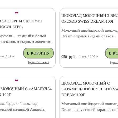
ШОКОЛАД МОЛОЧНЫЙ 3 ВИ
ИЗ 4 СЫРНЫХ КОНФЕТ
ОРЕХОВ SWISS DREAM 100Г
HOCOLATES»
Молочный швейцарский шоколад
рюфеля — темный и белый
Dream с тремя видами орехов.
изысканным сырным акцентом.
шт.
/ 48
г
950
руб.
- 1
шт.
/ 100
г
Купить в 1 клик
Купит
ШОКОЛАД МОЛОЧНЫЙ С
 МОЛОЧНЫЙ С «АМАРУЛА»
КАРАМЕЛЬНОЙ КРОШКОЙ SW
 100Г
DREAM 100Г
вейцарский шоколад
Молочный швейцарский шоколад
жидкой начинкой Amarula.
Dream с хрустящей карамельной