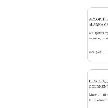
АССОРТИ 
«LARKA C
4 сырных т
шоколад с 
679
руб.
- 1
ШОКОЛАД
GOLDKENN
Молочный ш
Goldkenn с 