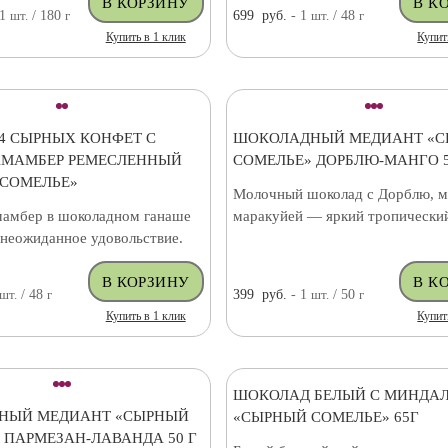
 1
шт.
/ 180
г
699
руб.
- 1
шт.
/ 48
г
Купить в 1 клик
Купит
 4 СЫРНЫХ КОНФЕТ С
ШОКОЛАДНЫЙ МЕДИАНТ «
АМАМБЕР РЕМЕСЛЕННЫЙ
СОМЕЛЬЕ» ДОРБЛЮ-МАНГО 5
СОМЕЛЬЕ»
Молочный шоколад с Дорблю, м
амбер в шоколадном ганаше
маракуйей — яркий тропический
 неожиданное удовольствие.
шт.
/ 48
г
399
руб.
- 1
шт.
/ 50
г
Купить в 1 клик
Купит
ШОКОЛАД БЕЛЫЙ С МИНДА
НЫЙ МЕДИАНТ «СЫРНЫЙ
«СЫРНЫЙ СОМЕЛЬЕ» 65Г
 ПАРМЕЗАН-ЛАВАНДА 50 Г