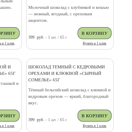
ельным
рышно.
Молочный шоколад с клубникой и кешью
— нежный, ягодный, с ореховым
акцентом.
399
руб.
- 1
шт.
/ 65
г
ь в 1 клик
Купить в 1 клик
ОЙ И
ШОКОЛАД ТЕМНЫЙ С КЕДРОВЫМИ
Е» 65Г
ОРЕХАМИ И КЛЮКВОЙ «СЫРНЫЙ
СОМЕЛЬЕ» 65Г
сташкой и
Тёмный бельгийский шоколад с клюквой и
кедровым орехом — яркий, благородный
вкус.
399
руб.
- 1
шт.
/ 65
г
ь в 1 клик
Купить в 1 клик