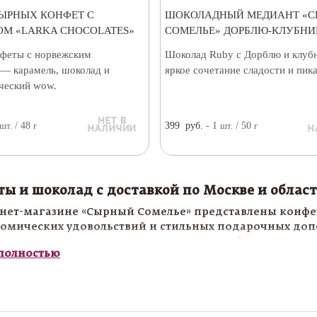
СЫРНЫХ КОНФЕТ С
ШОКОЛАДНЫЙ МЕДИАНТ «
М «LARKA CHOCOLATES»
СОМЕЛЬЕ» ДОРБЛЮ-КЛУБНИК
феты с норвежским
Шоколад Ruby с Дорблю и клуб
— карамель, шоколад и
яркое сочетание сладости и пик
ческий wow.
шт.
/ 48
г
399
руб.
- 1
шт.
/ 50
г
ы и шоколад с доставкой по Москве и облас
нет-магазине «Сырный Сомелье» представлены конфе
омических удовольствий и стильных подарочных доп
ные сладости, которые прекрасно подойдут как для с
 полностью
ения к сырным наборам и гастрономическим композ
 и шоколад станут отличным выбором для праздничн
ческого вечера или приятного знака внимания близ
и, чтобы сочетать высокое качество, вкус и эстетику п