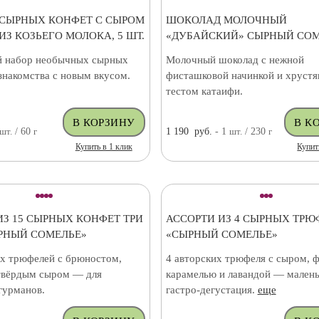
 СЫРНЫХ КОНФЕТ С СЫРОМ
ШОКОЛАД МОЛОЧНЫЙ
ИЗ КОЗЬЕГО МОЛОКА, 5 ШТ.
«ДУБАЙСКИЙ» СЫРНЫЙ СО
 набор необычных сырных
Молочный шоколад с нежной
знакомства с новым вкусом.
фисташковой начинкой и хруст
тестом катаифи.
шт.
/ 60
г
1 190
руб.
- 1
шт.
/ 230
г
Купить в 1 клик
Купит
ИЗ 15 СЫРНЫХ КОНФЕТ ТРИ
АССОРТИ ИЗ 4 СЫРНЫХ ТРЮ
РНЫЙ СОМЕЛЬЕ»
«СЫРНЫЙ СОМЕЛЬЕ»
их трюфелей с брюностом,
4 авторских трюфеля с сыром, 
твёрдым сыром — для
карамелью и лавандой — малень
гурманов.
гастро-дегустация.
еще