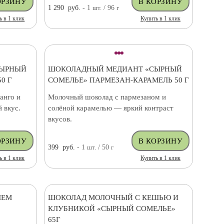
1 290
руб.
- 1
шт.
/ 96
г
ь в 1 клик
Купить в 1 клик
СЫРНЫЙ
ШОКОЛАДНЫЙ МЕДИАНТ «СЫРНЫЙ
0 Г
СОМЕЛЬЕ» ПАРМЕЗАН-КАРАМЕЛЬ 50 Г
анго и
Молочный шоколад с пармезаном и
 вкус.
солёной карамелью — яркий контраст
вкусов.
399
руб.
- 1
шт.
/ 50
г
ь в 1 клик
Купить в 1 клик
ЛЕМ
ШОКОЛАД МОЛОЧНЫЙ С КЕШЬЮ И
КЛУБНИКОЙ «СЫРНЫЙ СОМЕЛЬЕ»
65Г