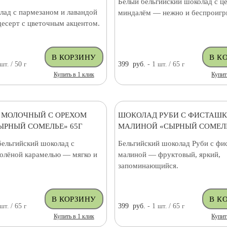
Белый бельгийский шоколад с ц
лад с пармезаном и лавандой
миндалём — нежно и беспроиг
есерт с цветочным акцентом.
шт.
/ 50
г
399
руб.
- 1
шт.
/ 65
г
Купить в 1 клик
Купит
 МОЛОЧНЫЙ С ОРЕХОМ
ШОКОЛАД РУБИ С ФИСТАШК
ЫРНЫЙ СОМЕЛЬЕ» 65Г
МАЛИНОЙ «СЫРНЫЙ СОМЕЛЬ
ельгийский шоколад с
Бельгийский шоколад Руби с фи
солёной карамелью — мягко и
малиной — фруктовый, яркий,
запоминающийся.
шт.
/ 65
г
399
руб.
- 1
шт.
/ 65
г
Купить в 1 клик
Купит