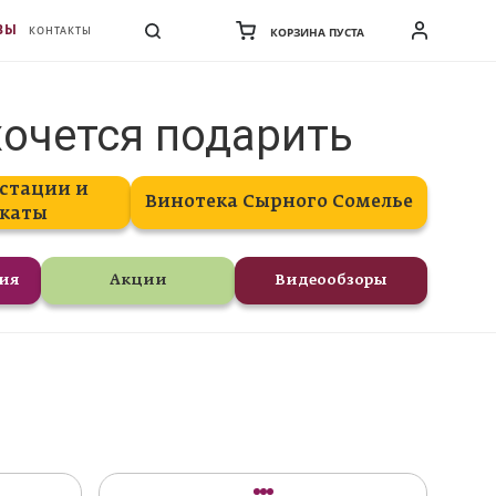
ВЫ
КОНТАКТЫ
КОРЗИНА ПУСТА
хочется подарить
стации и
Винотека Сырного Сомелье
каты
ния
Акции
Видеообзоры