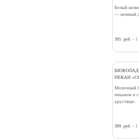
Белый шоко
— нежный д
395
руб.
- 1
ШОКОЛАД
ПЕКАН «С
Молочный б
пеканом и 
хрустяще.
399
руб.
- 1