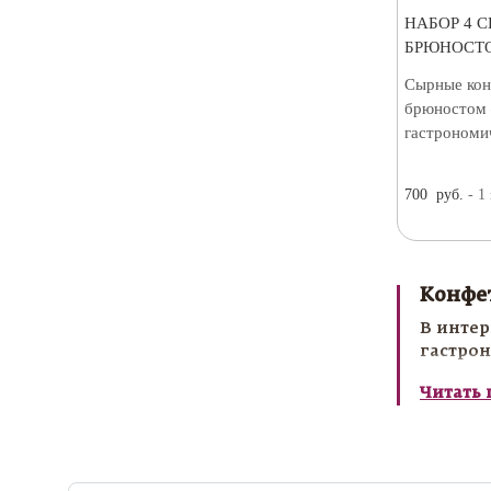
НАБОР 4 
БРЮНОСТО
Сырные кон
брюностом 
гастрономи
700
руб.
- 1
Конфет
В интер
гастрон
изыскан
Читать
дополн
Конфеты
романти
сладост