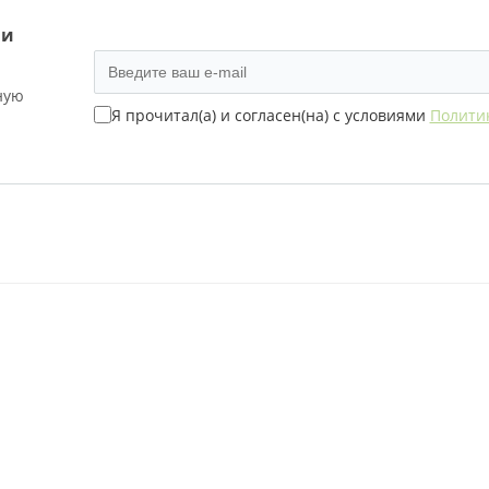
ь конфеты и шоколад с доставкой по Москве и облас
 и
».
ную
Я прочитал(а) и согласен(на) с условиями
Полити