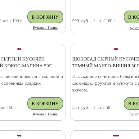
 1
шт.
/ 100
г
990
руб.
- 1
шт.
/ 100
г
Купить в 1 клик
Купит
 СЫРНЫЙ КУСОЧЕК
ШОКОЛАД СЫРНЫЙ КУСОЧЕ
 КОКОС-МАЛИНА 50Г
ТЕМНЫЙ МАНГО-ВИШНЯ 50
ьгийский шоколад с малиной и
Изысканное сочетание бельгийс
я особенных сладких
шоколада, фруктов и кунжута с
вкусом.
шт.
/ 50
г
385
руб.
- 1
шт.
/ 50
г
Купить в 1 клик
Купит