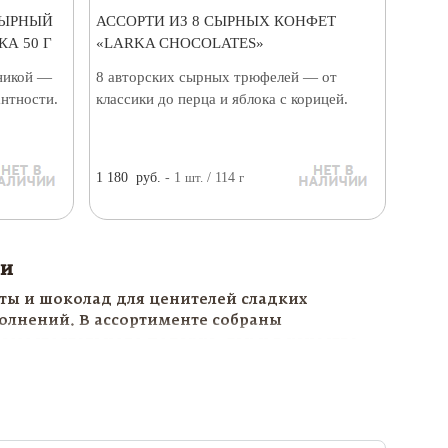
СЫРНЫЙ
АССОРТИ ИЗ 8 СЫРНЫХ КОНФЕТ
А 50 Г
«LARKA CHOCOLATES»
никой —
8 авторских сырных трюфелей — от
антности.
классики до перца и яблока с корицей.
1 180
руб.
- 1
шт.
/ 114
г
ти
ты и шоколад для ценителей сладких
олнений. В ассортименте собраны
амостоятельного подарка, так и в качестве
ициям.
ого стола, подарочного набора,
кому человеку. Мы тщательно отбираем
одачи.