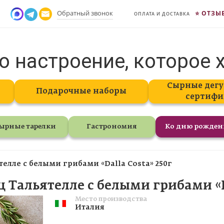
Обратный звонок
ОТЗЫ
ОПЛАТА И ДОСТАВКА
о настроение, которое 
Сырные дегу
Подарочные наборы
сертифи
ырные тарелки
Гастрономия
Ко дню рожде
елле с белыми грибами «Dalla Costa» 250г
 Тальятелле с белыми грибами «Da
Место производства
Италия