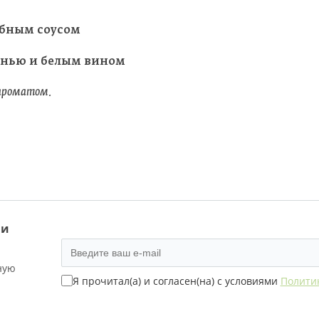
ибным соусом
ленью и белым вином
 ароматом.
 и
ную
Я прочитал(а) и согласен(на) с условиями
Полити