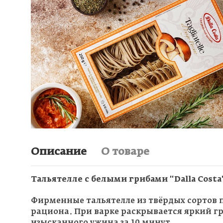
Описание
О товаре
Тальятелле с белыми грибами "Dalla Costa
Фирменные тальятелле из твёрдых сортов 
рациона. При варке раскрывается яркий г
изысканного ужина за 10 минут.