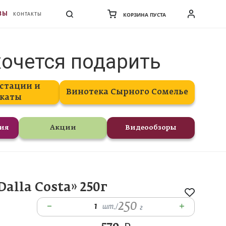
ВЫ
КОНТАКТЫ
КОРЗИНА ПУСТА
хочется подарить
стации и
Винотека Сырного Сомелье
каты
ния
Акции
Видеообзоры
lla Costa» 250г
250
–
+
1
шт.
/
г