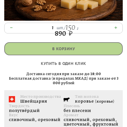
150
–
+
1
шт.
/
г
890
₽
В КОРЗИНУ
КУПИТЬ В ОДИН КЛИК
Доставка сегодня при заказе
до 18:00
Бесплатная доставка (в пределах МКАД) при заказе
от 3
000
рублей
Место производства
Тип молока
Швейцария
коровье
(коровье)
Твердость
Плесень
полутвёрдый
без плесени
Вкус
Аромат
сливочный, ореховый
сливочный, ореховый,
цветочный, фруктовый