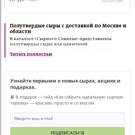
Полутвердые сыры с доставкой по Москве и
области
В каталоге «Сырного Сомелье» представлены
полутвердые сыры для ценителей
сбалансированного вкуса и нежной текстуры:
Читать полностью
маасдам, гауда, эдам и другие популярные сорта.
Полутвердые сыры отлично подходят для
ежедневного стола, завтраков, закусок, сырных
тарелок и приготовления различных блюд. Мы
тщательно отбираем каждую позицию, чтобы
Узнайте первыми о новых сырах, акциях и
предложить только лучшие сорта высокого качества.
подарках.
Заказать полутвердый сыр с доставкой по Москве и
📘 В подарок — гайд «Как собрать идеальную сырную
области можно в интернет-магазине «Сырный
тарелку» — красиво, просто и со вкусом.
Сомелье».
ПОДПИСАТЬСЯ