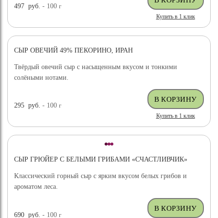
497
руб.
- 100
г
Купить в 1 клик
СЫР ОВЕЧИЙ 49% ПЕКОРИНО, ИРАН
ХИТ ПРОДАЖ
Твёрдый овечий сыр с насыщенным вкусом и тонкими
солёными нотами.
295
руб.
- 100
г
Купить в 1 клик
СЫР ГРЮЙЕР С БЕЛЫМИ ГРИБАМИ «СЧАСТЛИВЧИК»
Классический горный сыр с ярким вкусом белых грибов и
ароматом леса.
690
руб.
- 100
г