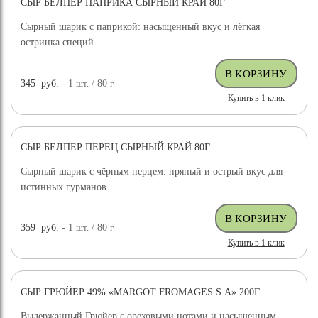
СЫР БЕЛПЕР ПАПРИКА СЫРНЫЙ КРАЙ 80Г
Сырный шарик с паприкой: насыщенный вкус и лёгкая
остринка специй.
345
руб.
- 1
шт.
/ 80
г
Купить в 1 клик
СЫР БЕЛПЕР ПЕРЕЦ СЫРНЫЙ КРАЙ 80Г
Сырный шарик с чёрным перцем: пряный и острый вкус для
истинных гурманов.
359
руб.
- 1
шт.
/ 80
г
Купить в 1 клик
СЫР ГРЮЙЕР 49% «MARGOT FROMAGES S.A» 200Г
Выдержанный Грюйер с ореховыми нотами и насыщенным