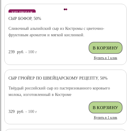
ХИТ ПРОДАЖ
СЫР БОФОР, 50%
Сливочный альпийский сыр из Костромы с цветочно-
фруктовым ароматом и мягкой кислинкой.
239
руб.
- 100
г
Купить в 1 клик
СЫР ГРЮЙЕР ПО ШВЕЙЦАРСКОМУ РЕЦЕПТУ, 50%
ХИТ ПРОДАЖ
Твёрдый российский сыр из пастеризованного коровьего
молока, изготовленный в Костроме
329
руб.
- 100
г
Купить в 1 клик