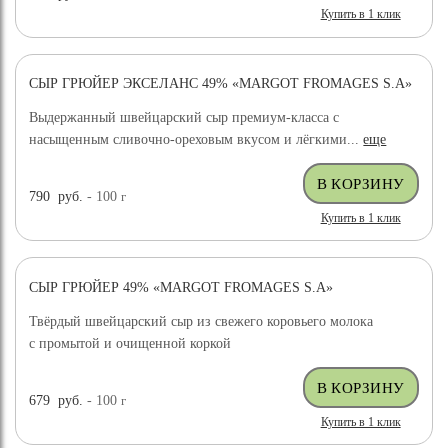
Купить в 1 клик
СЫР ГРЮЙЕР ЭКСЕЛАНС 49% «MARGOT FROMAGES S.A»
ХИТ ПРОДАЖ
Выдержанный швейцарский сыр премиум-класса с
насыщенным сливочно-ореховым вкусом и лёгкими...
еще
790
руб.
- 100
г
Купить в 1 клик
СЫР ГРЮЙЕР 49% «MARGOT FROMAGES S.A»
ХИТ ПРОДАЖ
Твёрдый швейцарский сыр из свежего коровьего молока
с промытой и очищенной коркой
679
руб.
- 100
г
Купить в 1 клик