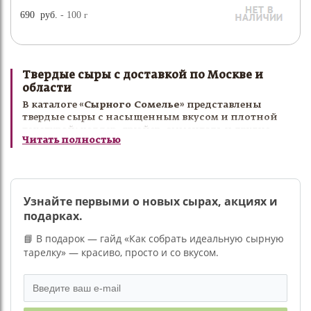
690
руб.
- 100
г
Твердые сыры с доставкой по Москве и
области
В каталоге
«Сырного Сомелье»
представлены
твердые сыры с насыщенным вкусом и плотной
текстурой: чеддер, грюйер, эмменталь и другие
Читать полностью
выдержанные сорта.
Твердые сыры идеально подходят для сырных
тарелок, приготовления горячих блюд, пасты,
закусок и гастрономических сочетаний с вином.
Мы отбираем только лучшие сорта для настоящих
Узнайте первыми о новых сырах, акциях и
ценителей качественной гастрономии.
подарках.
Купить твердый сыр с доставкой по Москве и
📘 В подарок — гайд «Как собрать идеальную сырную
области можно в интернет-магазине
«Сырный
тарелку» — красиво, просто и со вкусом.
Сомелье»
.