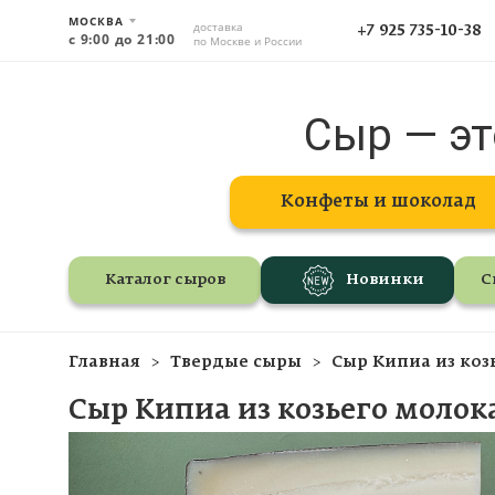
МОСКВА
доставка
+7 925 735-10-38
с 9:00 до 21:00
по Москве и России
Сыр — эт
Конфеты и шоколад
Каталог сыров
Новинки
С
Главная
Твердые сыры
Сыр Кипиа из козь
Сыр Кипиа из козьего молока