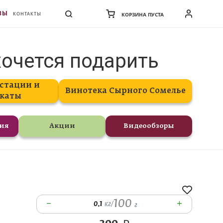
ВЫ
КОНТАКТЫ
КОРЗИНА ПУСТА
хочется подарить
стации и
Винотека Сырного Сомелье
каты
ния
Акции
Видеообзоры
100
–
+
0.1
кг
/
г