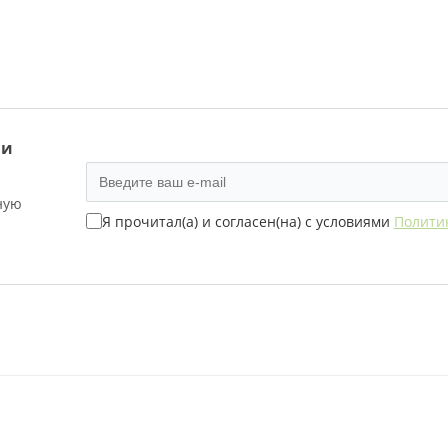
 и
ную
Я прочитал(а) и согласен(на) с условиями
Полити