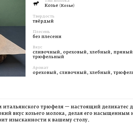
Тип молока
Козье
(Козье)
Твердость
твёрдый
Плесень
без плесени
Вкус
сливочный, ореховый, хлебный, пряный
трюфельный
Аромат
ореховый, сливочный, хлебный, трюфе
ем итальянского трюфеля — настоящий деликатес 
кий вкус козьего молока, делая его насыщенным
ит изысканности к вашему столу.