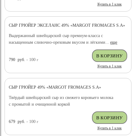
Купить в 1 клик
СЫР ГРЮЙЕР ЭКСЕЛАНС 49% «MARGOT FROMAGES S.A»
ХИТ ПРОДАЖ
Выдержанный швейцарский сыр премиум-класса с
насыщенным сливочно-ореховым вкусом и лёгкими...
еще
790
руб.
- 100
г
Купить в 1 клик
СЫР ГРЮЙЕР 49% «MARGOT FROMAGES S.A»
ХИТ ПРОДАЖ
Твёрдый швейцарский сыр из свежего коровьего молока
с промытой и очищенной коркой
679
руб.
- 100
г
Купить в 1 клик