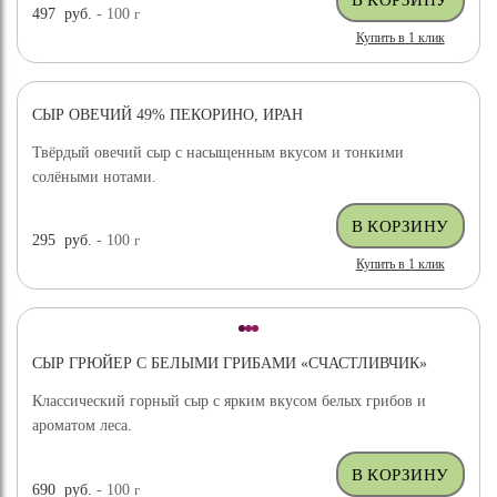
497
руб.
- 100
г
Купить в 1 клик
СЫР ОВЕЧИЙ 49% ПЕКОРИНО, ИРАН
ХИТ ПРОДАЖ
Твёрдый овечий сыр с насыщенным вкусом и тонкими
солёными нотами.
295
руб.
- 100
г
Купить в 1 клик
СЫР ГРЮЙЕР С БЕЛЫМИ ГРИБАМИ «СЧАСТЛИВЧИК»
Классический горный сыр с ярким вкусом белых грибов и
ароматом леса.
690
руб.
- 100
г