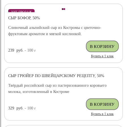
ХИТ ПРОДАЖ
СЫР БОФОР, 50%
Сливочный альпийский сыр из Костромы с цветочно-
фруктовым ароматом и мягкой кислинкой.
239
руб.
- 100
г
Купить в 1 клик
СЫР ГРЮЙЕР ПО ШВЕЙЦАРСКОМУ РЕЦЕПТУ, 50%
ХИТ ПРОДАЖ
Твёрдый российский сыр из пастеризованного коровьего
молока, изготовленный в Костроме
329
руб.
- 100
г
Купить в 1 клик