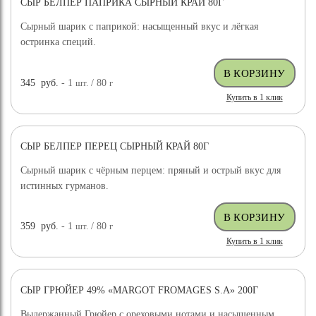
СЫР БЕЛПЕР ПАПРИКА СЫРНЫЙ КРАЙ 80Г
Сырный шарик с паприкой: насыщенный вкус и лёгкая
остринка специй.
345
руб.
- 1
шт.
/ 80
г
Купить в 1 клик
СЫР БЕЛПЕР ПЕРЕЦ СЫРНЫЙ КРАЙ 80Г
Сырный шарик с чёрным перцем: пряный и острый вкус для
истинных гурманов.
359
руб.
- 1
шт.
/ 80
г
Купить в 1 клик
СЫР ГРЮЙЕР 49% «MARGOT FROMAGES S.A» 200Г
Выдержанный Грюйер с ореховыми нотами и насыщенным