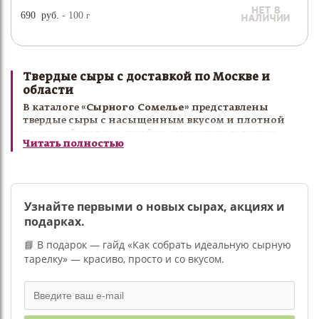
690
руб.
- 100
г
Твердые сыры с доставкой по Москве и
области
В каталоге
«Сырного Сомелье»
представлены
твердые сыры с насыщенным вкусом и плотной
текстурой: чеддер, грюйер, эмменталь и другие
Читать полностью
выдержанные сорта.
Твердые сыры идеально подходят для сырных
тарелок, приготовления горячих блюд, пасты,
закусок и гастрономических сочетаний с вином.
Мы отбираем только лучшие сорта для настоящих
Узнайте первыми о новых сырах, акциях и
ценителей качественной гастрономии.
подарках.
Купить твердый сыр с доставкой по Москве и
📘 В подарок — гайд «Как собрать идеальную сырную
области можно в интернет-магазине
«Сырный
тарелку» — красиво, просто и со вкусом.
Сомелье»
.