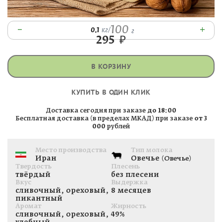
100
–
+
0.1
кг
/
г
295
₽
В КОРЗИНУ
КУПИТЬ В ОДИН КЛИК
Доставка сегодня при заказе
до 18:00
Бесплатная доставка (в пределах МКАД) при заказе
от 3
000
рублей
Место производства
Тип молока
Иран
Овечье
(Овечье)
Твердость
Плесень
твёрдый
без плесени
Вкус
Выдержка
сливочный, ореховый,
8 месяцев
пикантный
Аромат
Жирность
сливочный, ореховый,
49%