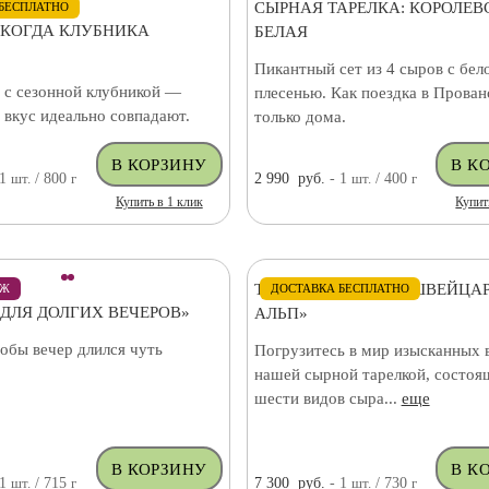
СЫРНАЯ ТАРЕЛКА: КОРОЛЕВ
БЕСПЛАТНО
«КОГДА КЛУБНИКА
БЕЛАЯ
Пикантный сет из 4 сыров с бел
 с сезонной клубникой —
плесенью. Как поездка в Прова
и вкус идеально совпадают.
только дома.
 1
шт.
/ 800
г
2 990
руб.
- 1
шт.
/ 400
г
Купить в 1 клик
Купит
ТАРЕЛКА «ЗОЛОТО ШВЕЙЦА
АЖ
ДОСТАВКА БЕСПЛАТНО
«ДЛЯ ДОЛГИХ ВЕЧЕРОВ»
АЛЬП»
тобы вечер длился чуть
Погрузитесь в мир изысканных 
нашей сырной тарелкой, состоя
шести видов сыра...
еще
 1
шт.
/ 715
г
7 300
руб.
- 1
шт.
/ 730
г