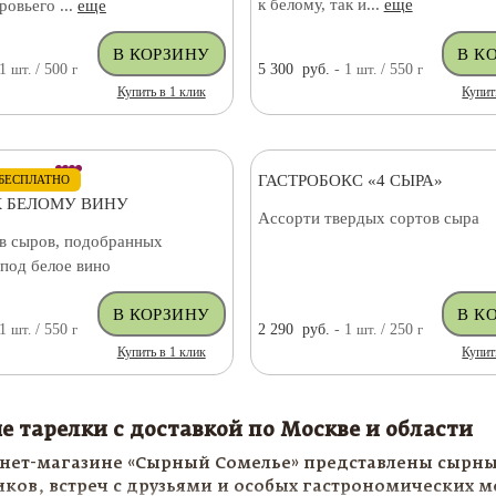
к белому, так и...
еще
ровьего ...
еще
 1
шт.
/ 500
г
5 300
руб.
- 1
шт.
/ 550
г
Купить в 1 клик
Купит
ГАСТРОБОКС «4 СЫРА»
БЕСПЛАТНО
К БЕЛОМУ ВИНУ
Ассорти твердых сортов сыра
в сыров, подобранных
под белое вино
 1
шт.
/ 550
г
2 290
руб.
- 1
шт.
/ 250
г
Купить в 1 клик
Купит
 тарелки с доставкой по Москве и области
нет-магазине «Сырный Сомелье» представлены сырные
ков, встреч с друзьями и особых гастрономических 