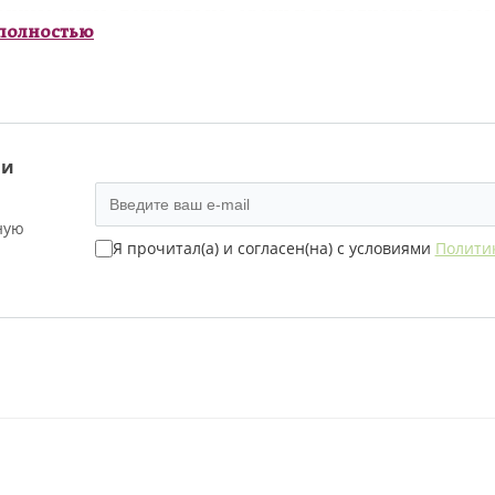
нные сыры, деликатесы, орехи и дополнения для соз
 полностью
тарелки идеально подходят для праздничного стола
тива или стильного гастрономического подарка. Ка
е и вкусовому балансу.
ь сырную тарелку с доставкой по Москве и области м
 и
ную
Я прочитал(а) и согласен(на) с условиями
Полити