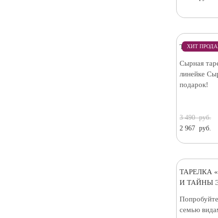
ТАРЕЛКА 
ХИТ ПРОД
Сырная таре
линейке Сы
подарок!
3 490
руб.
2 967
руб.
ТАРЕЛКА 
И ТАЙНЫ 
Попробуйте
семью вида