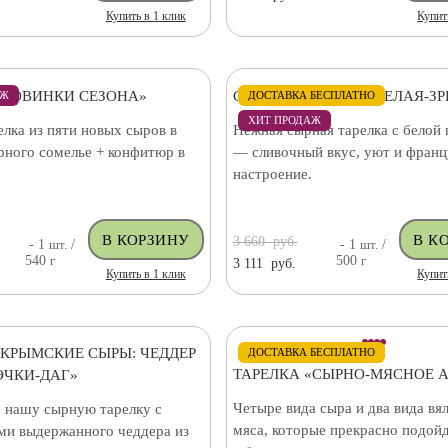
Купить в 1 клик
Купит
«НОВИНКИ СЕЗОНА»
СЫРНАЯ ТАРЕЛКА: БЕЛАЯ-З
АЖ
ДОСТАВКА БЕСПЛАТНО
ХИТ ПРОДАЖ
лка из пяти новых сыров в
Нежная сырная тарелка с белой
рного сомелье + конфитюр в
— сливочный вкус, уют и франц
настроение.
3 660
руб.
- 1
шт.
/
- 1
шт.
/
540
г
500
г
3 111
руб.
Купить в 1 клик
Купит
«КРЫМСКИЕ СЫРЫ: ЧЕДДЕР
ДОСТАВКА БЕСПЛАТНО
ТАРЕЛКА «СЫРНО-МЯСНОЕ 
ЭЧКИ-ДАГ»
Четыре вида сыра и два вида вя
 нашу сырную тарелку с
мяса, которые прекрасно подойд
ми выдержанного чеддера из