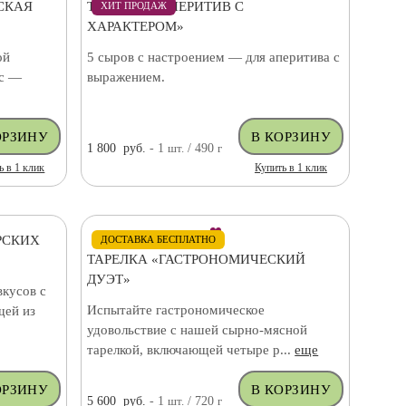
СКАЯ
ТАРЕЛКА «АПЕРИТИВ С
ХИТ ПРОДАЖ
ХАРАКТЕРОМ»
ой
5 сыров с настроением — для аперитива с
нс —
выражением.
1 800
руб.
- 1
шт.
/ 490
г
ь в 1 клик
Купить в 1 клик
РСКИХ
ДОСТАВКА БЕСПЛАТНО
ТАРЕЛКА «ГАСТРОНОМИЧЕСКИЙ
ДУЭТ»
вкусов с
Испытайте гастрономическое
щей из
удовольствие с нашей сырно-мясной
тарелкой, включающей четыре р...
еще
5 600
руб.
- 1
шт.
/ 720
г