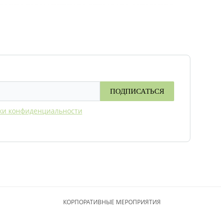
дания гармоничного вкусового сочетания.
, романтического ужина, фуршета,
ждая тарелка оформляется с вниманием к
ожно в интернет-магазине «Сырный Сомелье».
ПОДПИСАТЬСЯ
ки конфиденциальности
КОРПОРАТИВНЫЕ МЕРОПРИЯТИЯ