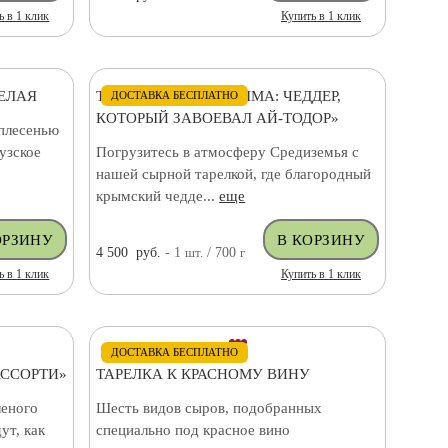
ь в 1 клик
Купить в 1 клик
РЕЛАЯ
ТАРЕЛКА «ВКУС КРЫМА: ЧЕДДЕР,
ДОСТАВКА БЕСПЛАТНО
КОТОРЫЙ ЗАВОЕВАЛ АЙ-ТОДОР»
 плесенью
узское
Погрузитесь в атмосферу Средиземья с
нашей сырной тарелкой, где благородный
крымский чедде...
еще
4 500
руб.
- 1
шт.
/ 700
г
ь в 1 клик
Купить в 1 клик
ДОСТАВКА БЕСПЛАТНО
АССОРТИ»
ТАРЕЛКА К КРАСНОМУ ВИНУ
леного
Шесть видов сыров, подобранных
ут, как
специально под красное вино