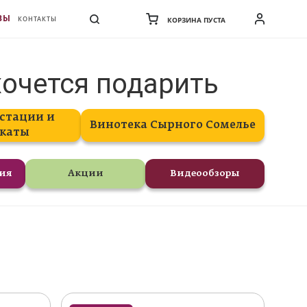
ВЫ
КОНТАКТЫ
КОРЗИНА ПУСТА
хочется подарить
стации и
Винотека Сырного Сомелье
каты
ния
Акции
Видеообзоры