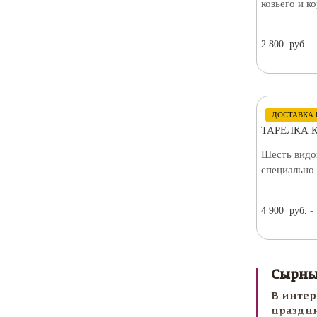
козьего и ко
2 800
руб.
-
ДОСТАВКА 
ТАРЕЛКА 
Шесть видо
специально 
4 900
руб.
-
Сырные
В интер
праздни