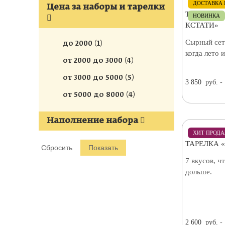
ДОСТАВКА 
Цена за наборы и тарелки
ТАРЕЛКА 
НОВИНКА
КСТАТИ»
Сырный сет
до 2000 (1)
когда лето 
от 2000 до 3000 (4)
от 3000 до 5000 (5)
3 850
руб.
-
от 5000 до 8000 (4)
Наполнение набора
ХИТ ПРОД
ТАРЕЛКА 
7 вкусов, ч
дольше.
2 600
руб.
-