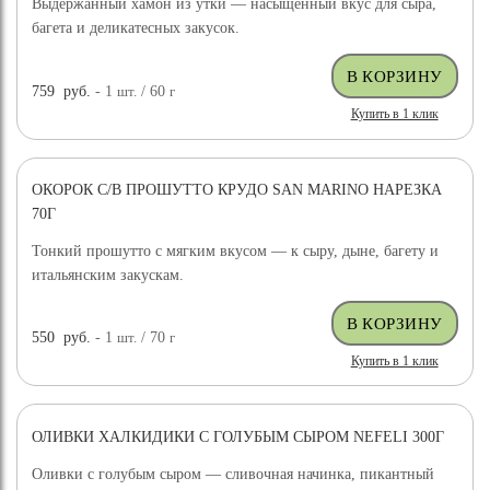
Выдержанный хамон из утки — насыщенный вкус для сыра,
багета и деликатесных закусок.
759
руб.
- 1
шт.
/ 60
г
Купить в 1 клик
ОКОРОК С/В ПРОШУТТО КРУДО SAN MARINO НАРЕЗКА
70Г
Тонкий прошутто с мягким вкусом — к сыру, дыне, багету и
итальянским закускам.
550
руб.
- 1
шт.
/ 70
г
Купить в 1 клик
ОЛИВКИ ХАЛКИДИКИ С ГОЛУБЫМ СЫРОМ NEFELI 300Г
Оливки с голубым сыром — сливочная начинка, пикантный