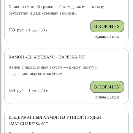
Хамон из утиной грудки с лёгким дымком — к сыру,
брускеттам и деликатесным закускам.
759
руб.
- 1
шт.
/ 60
г
Купить в 1 клик
ХАМОН «EL ARTESANO» НАРЕЗКА 70Г
Хамон с насыщенным вкусом — к сыру, багету и
средиземноморским закускам.
659
руб.
- 1
шт.
/ 70
г
Купить в 1 клик
ВЫДЕРЖАННЫЙ ХАМОН ИЗ УТИНОЙ ГРУДКИ
«MARGUAREIS» 60Г