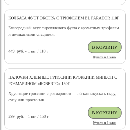
КОЛБАСА ФУЭТ ЭКСТРА С ТРЮФЕЛЕМ EL PARADOR 110Г
Благородный вкус сыровяленого фуэта с ароматным трюфелем
и деликатными специями.
449
руб.
- 1
шт.
/ 110
г
Купить в 1 клик
ПАЛОЧКИ ХЛЕБНЫЕ ГРИССИНИ КРОККИНИ МИНЬОН С
РОЗМАРИНОМ «ROBERTO» 150Г
Хрустящие гриссини с розмарином — лёгкая закуска к сыру,
супу или просто так.
299
руб.
- 1
шт.
/ 150
г
Купить в 1 клик