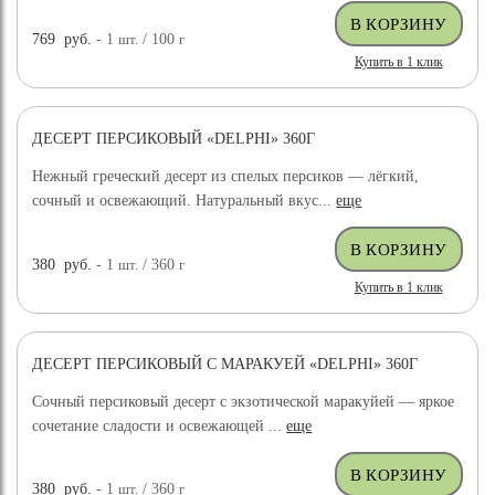
769
руб.
- 1
шт.
/ 100
г
Купить в 1 клик
ДЕСЕРТ ПЕРСИКОВЫЙ «DELPHI» 360Г
НОВИНКА
Нежный греческий десерт из спелых персиков — лёгкий,
сочный и освежающий. Натуральный вкус...
еще
380
руб.
- 1
шт.
/ 360
г
Купить в 1 клик
ДЕСЕРТ ПЕРСИКОВЫЙ С МАРАКУЕЙ «DELPHI» 360Г
НОВИНКА
Сочный персиковый десерт с экзотической маракуйей — яркое
сочетание сладости и освежающей ...
еще
380
руб.
- 1
шт.
/ 360
г