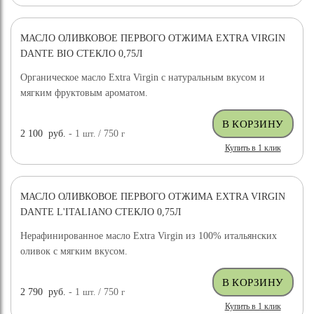
МАСЛО ОЛИВКОВОЕ ПЕРВОГО ОТЖИМА EXTRA VIRGIN
НОВИНКА
DANTE BIO СТЕКЛО 0,75Л
Органическое масло Extra Virgin с натуральным вкусом и
мягким фруктовым ароматом.
2 100
руб.
- 1
шт.
/ 750
г
Купить в 1 клик
МАСЛО ОЛИВКОВОЕ ПЕРВОГО ОТЖИМА EXTRA VIRGIN
НОВИНКА
DANTE L'ITALIANO СТЕКЛО 0,75Л
Нерафинированное масло Extra Virgin из 100% итальянских
оливок с мягким вкусом.
2 790
руб.
- 1
шт.
/ 750
г
Купить в 1 клик