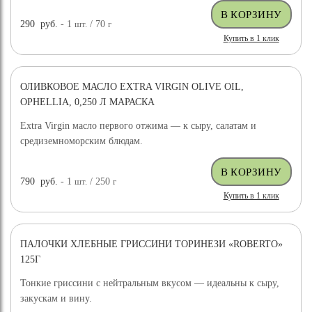
290
руб.
- 1
шт.
/ 70
г
Купить в 1 клик
ОЛИВКОВОЕ МАСЛО EXTRA VIRGIN OLIVE OIL,
OPHELLIA, 0,250 Л МАРАСКА
Extra Virgin масло первого отжима — к сыру, салатам и
средиземноморским блюдам.
790
руб.
- 1
шт.
/ 250
г
Купить в 1 клик
ПАЛОЧКИ ХЛЕБНЫЕ ГРИССИНИ ТОРИНЕЗИ «ROBERTO»
125Г
Тонкие гриссини с нейтральным вкусом — идеальны к сыру,
закускам и вину.