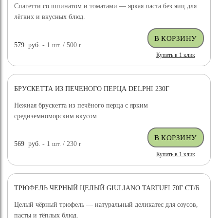
Спагетти со шпинатом и томатами — яркая паста без яиц для
лёгких и вкусных блюд.
579
руб.
- 1
шт.
/ 500
г
Купить в 1 клик
БРУСКЕТТА ИЗ ПЕЧЕНОГО ПЕРЦА DELPHI 230Г
Нежная брускетта из печёного перца с ярким
средиземноморским вкусом.
569
руб.
- 1
шт.
/ 230
г
Купить в 1 клик
ТРЮФЕЛЬ ЧЕРНЫЙ ЦЕЛЫЙ GIULIANO TARTUFI 70Г СТ/Б
ДОСТАВКА БЕСПЛАТНО
Целый чёрный трюфель — натуральный деликатес для соусов,
пасты и тёплых блюд.