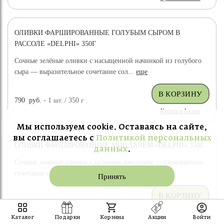
ОЛИВКИ ФАРШИРОВАННЫЕ ГОЛУБЫМ СЫРОМ В
РАССОЛЕ «DELPHI» 350Г
Сочные зелёные оливки с насыщенной начинкой из голубого
сыра — выразительное сочетание сол...
еще
790
руб.
- 1
шт.
/ 350
г
Купить в 1 клик
Мы используем cookie. Оставаясь на сайте,
вы соглашаетесь с
Политикой персональных
ОЛИВКИ ФАРШИРОВАННЫЕ МИНДАЛЕМ «DELPHI» 350Г
данных
.
Сочные зелёные оливки с цельным миндалём — гармоничное
сочетание солоноватого вкуса и мягк...
еще
Принять
769
руб.
- 1
шт.
/ 350
г
Купить в 1 клик
Каталог
Подарки
Корзина
Акции
Войти