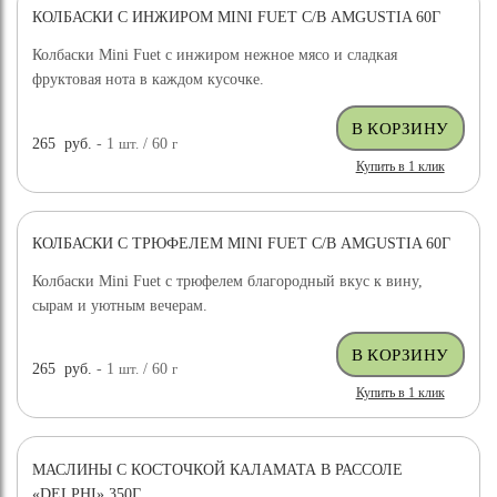
КОЛБАСКИ С ИНЖИРОМ MINI FUET С/В AMGUSTIA 60Г
Колбаски Mini Fuet с инжиром нежное мясо и сладкая
фруктовая нота в каждом кусочке.
265
руб.
- 1
шт.
/ 60
г
Купить в 1 клик
КОЛБАСКИ С ТРЮФЕЛЕМ MINI FUET С/В AMGUSTIA 60Г
Колбаски Mini Fuet с трюфелем благородный вкус к вину,
сырам и уютным вечерам.
265
руб.
- 1
шт.
/ 60
г
Купить в 1 клик
МАСЛИНЫ С КОСТОЧКОЙ КАЛАМАТА В РАССОЛЕ
«DELPHI» 350Г