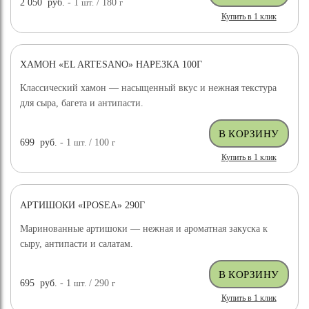
2 050
руб.
- 1
шт.
/ 180
г
Купить в 1 клик
ХАМОН «EL ARTESANO» НАРЕЗКА 100Г
Классический хамон — насыщенный вкус и нежная текстура
для сыра, багета и антипасти.
699
руб.
- 1
шт.
/ 100
г
Купить в 1 клик
АРТИШОКИ «IPOSEA» 290Г
Маринованные артишоки — нежная и ароматная закуска к
сыру, антипасти и салатам.
695
руб.
- 1
шт.
/ 290
г
Купить в 1 клик