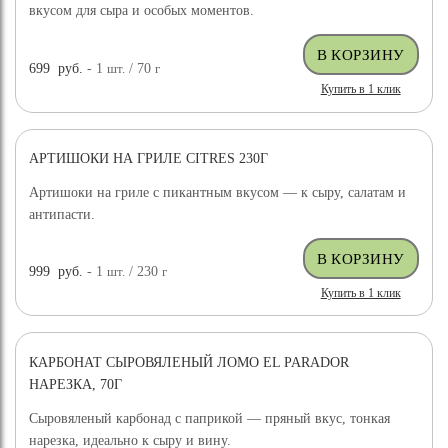
вкусом для сыра и особых моментов.
699
руб.
- 1
шт.
/ 70
г
Купить в 1 клик
АРТИШОКИ НА ГРИЛЕ CITRES 230Г
Артишоки на гриле с пикантным вкусом — к сыру, салатам и
антипасти.
999
руб.
- 1
шт.
/ 230
г
Купить в 1 клик
КАРБОНАТ СЫРОВЯЛЕНЫЙ ЛОМО EL PARADOR
НАРЕЗКА, 70Г
Сыровяленый карбонад с паприкой — пряный вкус, тонкая
нарезка, идеально к сыру и вину.