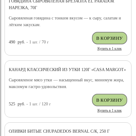
ГОВЯДИНА СЫРОВЯЛЕНАЯ БРЕЗАОЛА EL PARADOR
НАРЕЗКА, 70Г
Сыровяленая говядина с тонким вкусом — к сыру, салатам и
лёгким закускам.
490
руб.
- 1
шт.
/ 70
г
Купить в 1 клик
КАНАРД КЛАССИЧЕСКИЙ ИЗ УТКИ 120Г «CASA MARGOT»
Сыровяленое мясо утки — насыщенный вкус, минимум жира,
максимум гастро-удовольствия.
525
руб.
- 1
шт.
/ 120
г
Купить в 1 клик
ОЛИВКИ БИТЫЕ CHUPADEDOS BERNAL С/К, 250 Г