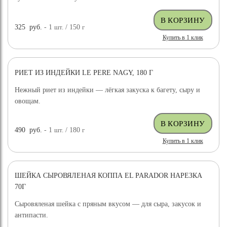
325
руб.
- 1
шт.
/ 150
г
Купить в 1 клик
РИЕТ ИЗ ИНДЕЙКИ LE PERE NAGY, 180 Г
Нежный риет из индейки — лёгкая закуска к багету, сыру и
овощам.
490
руб.
- 1
шт.
/ 180
г
Купить в 1 клик
ШЕЙКА СЫРОВЯЛЕНАЯ КОППА EL PARADOR НАРЕЗКА
70Г
Сыровяленая шейка с пряным вкусом — для сыра, закусок и
антипасти.