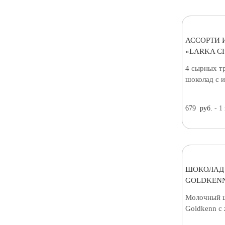
АССОРТИ 
«LARKA C
4 сырных т
шоколад с 
679
руб.
- 1
ШОКОЛАД
GOLDKENN
Молочный ш
Goldkenn с 