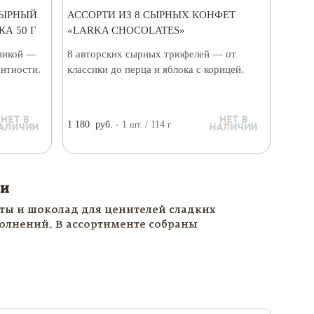
СЫРНЫЙ
АССОРТИ ИЗ 8 СЫРНЫХ КОНФЕТ
А 50 Г
«LARKA CHOCOLATES»
никой —
8 авторских сырных трюфелей — от
антности.
классики до перца и яблока с корицей.
1 180
руб.
- 1
шт.
/ 114
г
ти
ты и шоколад для ценителей сладких
олнений. В ассортименте собраны
амостоятельного подарка, так и в качестве
ициям.
ого стола, подарочного набора,
кому человеку. Мы тщательно отбираем
одачи.