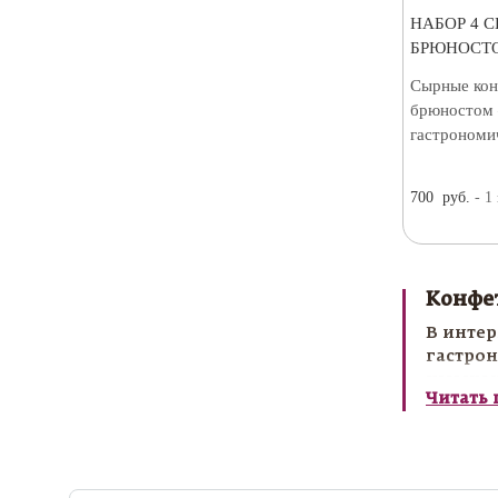
НАБОР 4 
БРЮНОСТО
Сырные кон
брюностом 
гастрономи
700
руб.
- 1
Конфет
В интер
гастрон
изыскан
Читать
дополн
Конфеты
романти
сладост