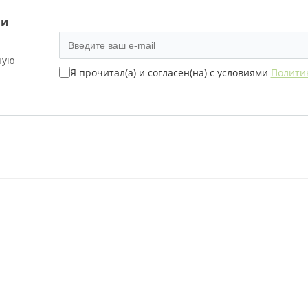
ь конфеты и шоколад с доставкой по Москве и облас
 и
».
ную
Я прочитал(а) и согласен(на) с условиями
Полити