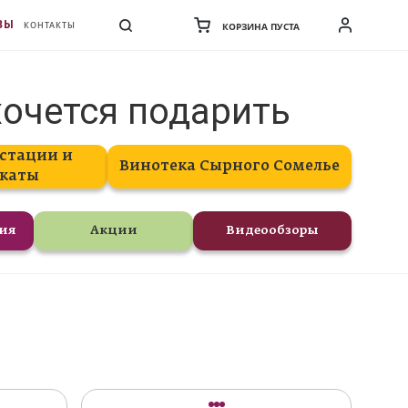
ВЫ
КОНТАКТЫ
КОРЗИНА ПУСТА
хочется подарить
стации и
Винотека Сырного Сомелье
каты
ния
Акции
Видеообзоры