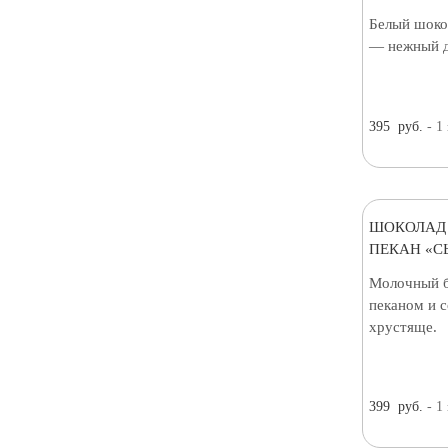
Белый шоко
— нежный д
395
руб.
- 1
ШОКОЛАД
ПЕКАН «С
Молочный б
пеканом и 
хрустяще.
399
руб.
- 1