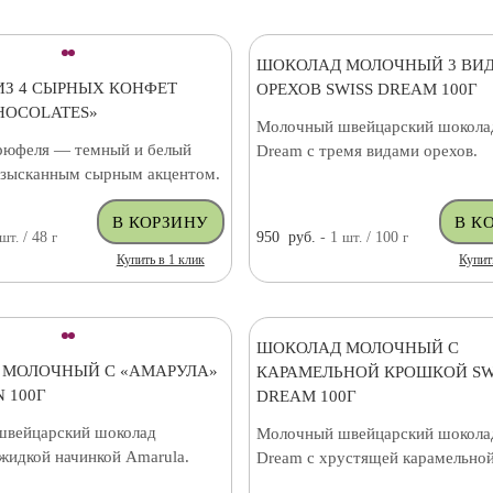
ШОКОЛАД МОЛОЧНЫЙ 3 ВИ
ИЗ 4 СЫРНЫХ КОНФЕТ
ОРЕХОВ SWISS DREAM 100Г
HOCOLATES»
Молочный швейцарский шоколад
рюфеля — темный и белый
Dream с тремя видами орехов.
изысканным сырным акцентом.
шт.
/ 48
г
950
руб.
- 1
шт.
/ 100
г
Купить в 1 клик
Купит
ШОКОЛАД МОЛОЧНЫЙ С
 МОЛОЧНЫЙ С «АМАРУЛА»
КАРАМЕЛЬНОЙ КРОШКОЙ SW
 100Г
DREAM 100Г
вейцарский шоколад
Молочный швейцарский шоколад
жидкой начинкой Amarula.
Dream с хрустящей карамельной