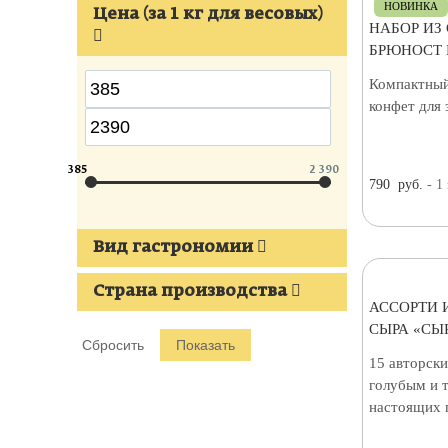
НОВИНКА
Цена (за 1 кг для весовых)
НАБОР ИЗ
БРЮНОСТ 
Компактный
конфет для 
385
2 390
790
руб.
- 1
Вид гастрономии
Страна производства
АССОРТИ 
СЫРА «СЫ
15 авторск
голубым и 
настоящих 