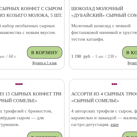
 СЫРНЫХ КОНФЕТ С СЫРОМ
ШОКОЛАД МОЛОЧНЫЙ
ИЗ КОЗЬЕГО МОЛОКА, 5 ШТ.
«ДУБАЙСКИЙ» СЫРНЫЙ СО
 набор необычных сырных
Молочный шоколад с нежной
знакомства с новым вкусом.
фисташковой начинкой и хруст
тестом катаифи.
шт.
/ 60
г
1 190
руб.
- 1
шт.
/ 230
г
Купить в 1 клик
Купит
ИЗ 15 СЫРНЫХ КОНФЕТ ТРИ
АССОРТИ ИЗ 4 СЫРНЫХ ТРЮ
РНЫЙ СОМЕЛЬЕ»
«СЫРНЫЙ СОМЕЛЬЕ»
их трюфелей с брюностом,
4 авторских трюфеля с сыром, 
твёрдым сыром — для
карамелью и лавандой — малень
гурманов.
гастро-дегустация.
еще