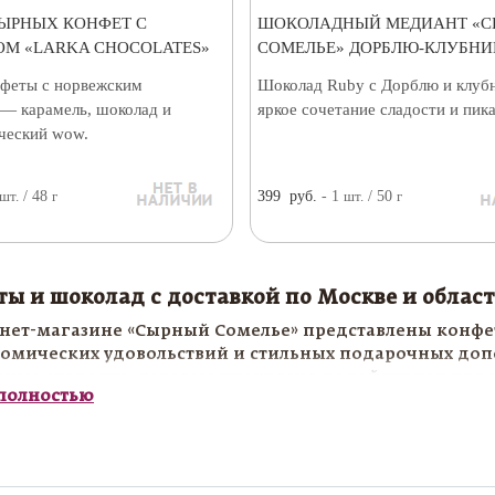
СЫРНЫХ КОНФЕТ С
ШОКОЛАДНЫЙ МЕДИАНТ «
М «LARKA CHOCOLATES»
СОМЕЛЬЕ» ДОРБЛЮ-КЛУБНИК
феты с норвежским
Шоколад Ruby с Дорблю и клуб
— карамель, шоколад и
яркое сочетание сладости и пик
ческий wow.
шт.
/ 48
г
399
руб.
- 1
шт.
/ 50
г
ы и шоколад с доставкой по Москве и облас
нет-магазине «Сырный Сомелье» представлены конфе
омических удовольствий и стильных подарочных доп
ные сладости, которые прекрасно подойдут как для с
 полностью
ения к сырным наборам и гастрономическим композ
 и шоколад станут отличным выбором для праздничн
ческого вечера или приятного знака внимания близ
и, чтобы сочетать высокое качество, вкус и эстетику п