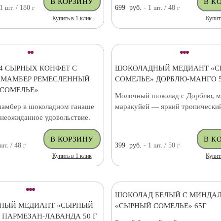
 1
шт.
/ 180
г
699
руб.
- 1
шт.
/ 48
г
Купить в 1 клик
Купит
 4 СЫРНЫХ КОНФЕТ С
ШОКОЛАДНЫЙ МЕДИАНТ «
АМАМБЕР РЕМЕСЛЕННЫЙ
СОМЕЛЬЕ» ДОРБЛЮ-МАНГО 5
СОМЕЛЬЕ»
Молочный шоколад с Дорблю, м
амбер в шоколадном ганаше
маракуйей — яркий тропический
 неожиданное удовольствие.
шт.
/ 48
г
399
руб.
- 1
шт.
/ 50
г
Купить в 1 клик
Купит
ШОКОЛАД БЕЛЫЙ С МИНДА
НЫЙ МЕДИАНТ «СЫРНЫЙ
«СЫРНЫЙ СОМЕЛЬЕ» 65Г
 ПАРМЕЗАН-ЛАВАНДА 50 Г