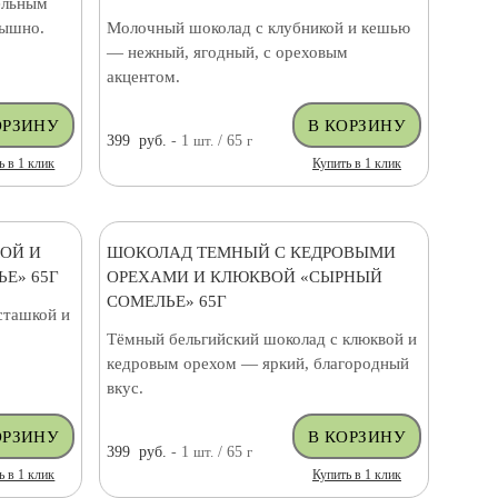
ельным
рышно.
Молочный шоколад с клубникой и кешью
— нежный, ягодный, с ореховым
акцентом.
399
руб.
- 1
шт.
/ 65
г
ь в 1 клик
Купить в 1 клик
ОЙ И
ШОКОЛАД ТЕМНЫЙ С КЕДРОВЫМИ
Е» 65Г
ОРЕХАМИ И КЛЮКВОЙ «СЫРНЫЙ
СОМЕЛЬЕ» 65Г
сташкой и
Тёмный бельгийский шоколад с клюквой и
кедровым орехом — яркий, благородный
вкус.
399
руб.
- 1
шт.
/ 65
г
ь в 1 клик
Купить в 1 клик