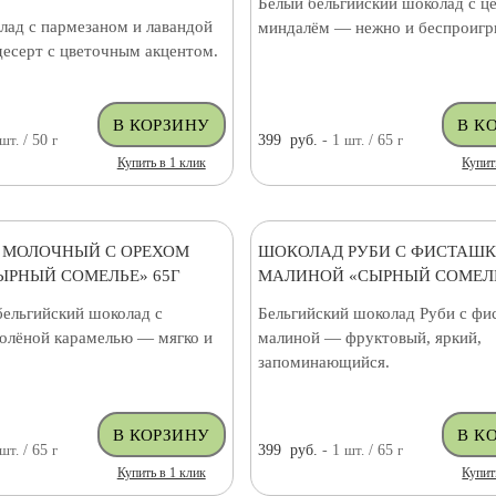
Белый бельгийский шоколад с ц
лад с пармезаном и лавандой
миндалём — нежно и беспроиг
есерт с цветочным акцентом.
шт.
/ 50
г
399
руб.
- 1
шт.
/ 65
г
Купить в 1 клик
Купит
 МОЛОЧНЫЙ С ОРЕХОМ
ШОКОЛАД РУБИ С ФИСТАШК
ЫРНЫЙ СОМЕЛЬЕ» 65Г
МАЛИНОЙ «СЫРНЫЙ СОМЕЛЬ
ельгийский шоколад с
Бельгийский шоколад Руби с фи
солёной карамелью — мягко и
малиной — фруктовый, яркий,
запоминающийся.
шт.
/ 65
г
399
руб.
- 1
шт.
/ 65
г
Купить в 1 клик
Купит