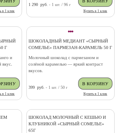
1 290
руб.
- 1
шт.
/ 96
г
ь в 1 клик
Купить в 1 клик
СЫРНЫЙ
ШОКОЛАДНЫЙ МЕДИАНТ «СЫРНЫЙ
0 Г
СОМЕЛЬЕ» ПАРМЕЗАН-КАРАМЕЛЬ 50 Г
анго и
Молочный шоколад с пармезаном и
 вкус.
солёной карамелью — яркий контраст
вкусов.
399
руб.
- 1
шт.
/ 50
г
ь в 1 клик
Купить в 1 клик
ЛЕМ
ШОКОЛАД МОЛОЧНЫЙ С КЕШЬЮ И
КЛУБНИКОЙ «СЫРНЫЙ СОМЕЛЬЕ»
65Г