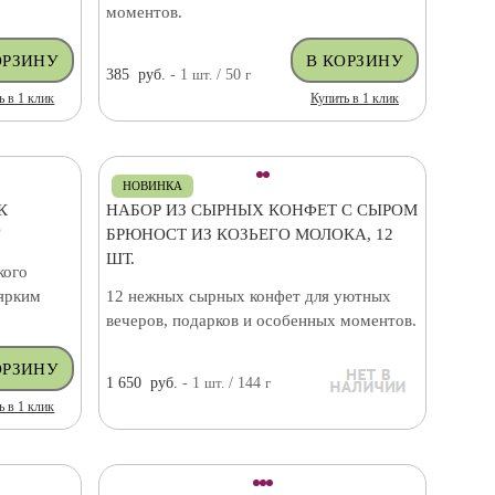
моментов.
385
руб.
- 1
шт.
/ 50
г
ь в 1 клик
Купить в 1 клик
НОВИНКА
К
НАБОР ИЗ СЫРНЫХ КОНФЕТ С СЫРОМ
Г
БРЮНОСТ ИЗ КОЗЬЕГО МОЛОКА, 12
ШТ.
кого
 ярким
12 нежных сырных конфет для уютных
вечеров, подарков и особенных моментов.
1 650
руб.
- 1
шт.
/ 144
г
ь в 1 клик