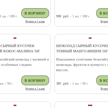
 1
шт.
/ 100
г
990
руб.
- 1
шт.
/ 100
г
Купить в 1 клик
Купит
 СЫРНЫЙ КУСОЧЕК
ШОКОЛАД СЫРНЫЙ КУСОЧЕ
 КОКОС-МАЛИНА 50Г
ТЕМНЫЙ МАНГО-ВИШНЯ 50
ьгийский шоколад с малиной и
Изысканное сочетание бельгийс
я особенных сладких
шоколада, фруктов и кунжута с
вкусом.
шт.
/ 50
г
385
руб.
- 1
шт.
/ 50
г
Купить в 1 клик
Купит