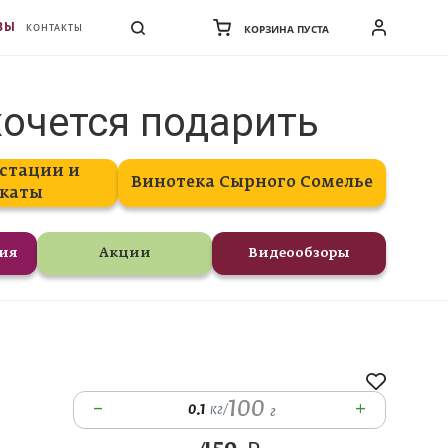
ВЫ
КОНТАКТЫ
КОРЗИНА ПУСТА
хочется подарить
стации и
Винотека Сырного Сомелье
каты
ния
Акции
Видеообзоры
100
–
+
0.1
кг
/
г