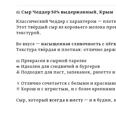
🧀 Сыр
Чеддер 50% выдержанный
, Крым
Классический Чеддер с характером — пло
Этот твёрдый сыр из коровьего молока пр
текстурой.
Во вкусе —
насыщенная сливочность с лёг
Текстура твёрдая и плотная: отлично держ
🧀 Прекрасен в сырной тарелке
🥪 Идеален для сэндвичей и бургеров
🍝 Подходит для паст, запеканок, ризотто 
🍷 Отлично сочетается с белыми и красны
🥂 Хорош и с игристым, и с более крепким
Сыр, который
всегда к месту
— и в будни, 