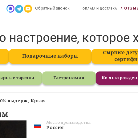
Обратный звонок
ОТЗЫ
ОПЛАТА И ДОСТАВКА
о настроение, которое 
Сырные дегу
Подарочные наборы
сертифи
ырные тарелки
Гастрономия
Ко дню рожде
50% выдерж. Крым
ым
Место производства
Россия