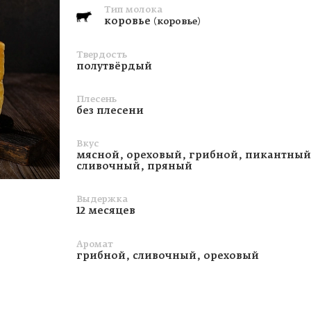
Тип молока
коровье
(коровье)
Твердость
полутвёрдый
Плесень
без плесени
Вкус
мясной, ореховый, грибной, пикантный
сливочный, пряный
Выдержка
12 месяцев
Аромат
грибной, сливочный, ореховый