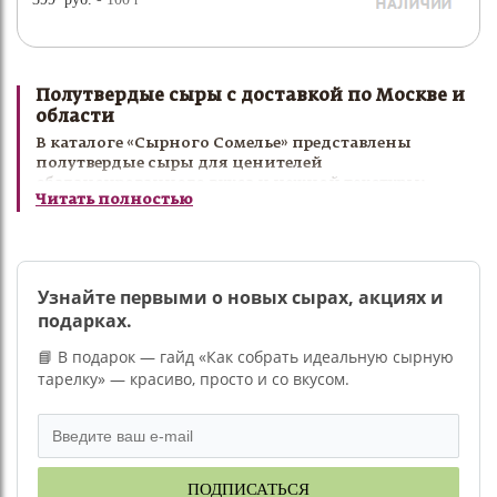
Полутвердые сыры с доставкой по Москве и
области
В каталоге «Сырного Сомелье» представлены
полутвердые сыры для ценителей
сбалансированного вкуса и нежной текстуры:
Читать полностью
маасдам, гауда, эдам и другие популярные сорта.
Полутвердые сыры отлично подходят для
ежедневного стола, завтраков, закусок, сырных
тарелок и приготовления различных блюд. Мы
тщательно отбираем каждую позицию, чтобы
Узнайте первыми о новых сырах, акциях и
предложить только лучшие сорта высокого качества.
подарках.
Заказать полутвердый сыр с доставкой по Москве и
📘 В подарок — гайд «Как собрать идеальную сырную
области можно в интернет-магазине «Сырный
тарелку» — красиво, просто и со вкусом.
Сомелье».
ПОДПИСАТЬСЯ