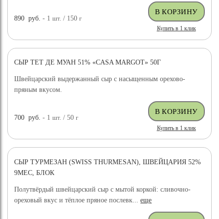
890
руб.
- 1
шт.
/ 150
г
Купить в 1 клик
СЫР ТЕТ ДЕ МУАН 51% «CASA MARGOT» 50Г
Швейцарский выдержанный сыр с насыщенным орехово-
пряным вкусом.
700
руб.
- 1
шт.
/ 50
г
Купить в 1 клик
СЫР ТУРМЕЗАН (SWISS THURMESAN), ШВЕЙЦАРИЯ 52%
9МЕС, БЛОК
Полутвёрдый швейцарский сыр с мытой коркой: сливочно-
ореховый вкус и тёплое пряное послевк...
еще