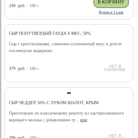
249
руб.
- 100
г
Купить в 1 клик
СЫР ПОЛУТВЕРДЫЙ ГАУДА 6 МЕС, 50%
ХИТ ПРОДАЖ
Сыр с кристалликами, сливочно-солоноватый вкус и долгое
послевкусие выдержки.
379
руб.
- 100
г
СЫР ЧЕДДЕР 50% С ЛУКОМ ШАЛОТ, КРЫМ
Приготовлен по классическому рецепту из пастеризованного
коровьего молока с добавлением лу...
еще
399
руб.
- 100
г