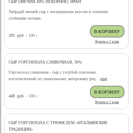
СЫР ОВЕЧИЙ 49% ПЕКОРИНО, ИРАН
ХИТ ПРОДАЖ
Твёрдый овечий сыр с насыщенным вкусом и тонкими
солёными нотами.
295
руб.
- 100
г
Купить в 1 клик
СЫР ГОРГОНЗОЛА СЛИВОЧНАЯ, 50%
Горгонзола сливочная - сыр с голубой плесенью,
изготовленный по уникальному авторскому рец...
еще
449
руб.
- 100
г
Купить в 1 клик
СЫР ГОРГОНЗОЛА С ТРЮФЕЛЕМ «ИТАЛЬЯНСКИЕ
ТРАДИЦИИ»