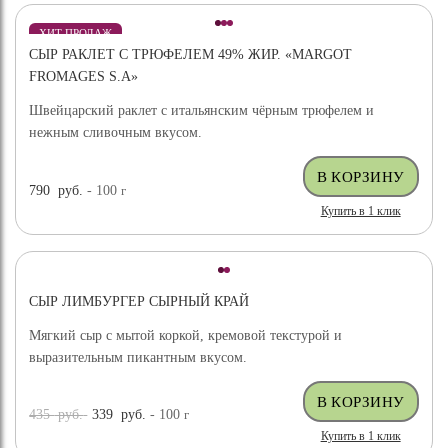
ХИТ ПРОДАЖ
СЫР РАКЛЕТ С ТРЮФЕЛЕМ 49% ЖИР. «MARGOT
ВЫБОР ЭКСПЕРТА
FROMAGES S.A»
Швейцарский раклет с итальянским чёрным трюфелем и
нежным сливочным вкусом.
790
руб.
- 100
г
Купить в 1 клик
СЫР ЛИМБУРГЕР СЫРНЫЙ КРАЙ
Мягкий сыр с мытой коркой, кремовой текстурой и
выразительным пикантным вкусом.
435
руб.
339
руб.
- 100
г
Купить в 1 клик