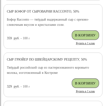
СЫР БОФОР ОТ СЫРОВАРНИ RACCONTO, 50%
Бофор Racconto — твёрдый выдержанный сыр с орехово-
сливочным вкусом и кристаллами соли.
359
руб.
- 100
г
Купить в 1 клик
СЫР ГРЮЙЕР ПО ШВЕЙЦАРСКОМУ РЕЦЕПТУ, 50%
ХИТ ПРОДАЖ
Твёрдый российский сыр из пастеризованного коровьего
молока, изготовленный в Костроме
329
руб.
- 100
г
Купить в 1 клик