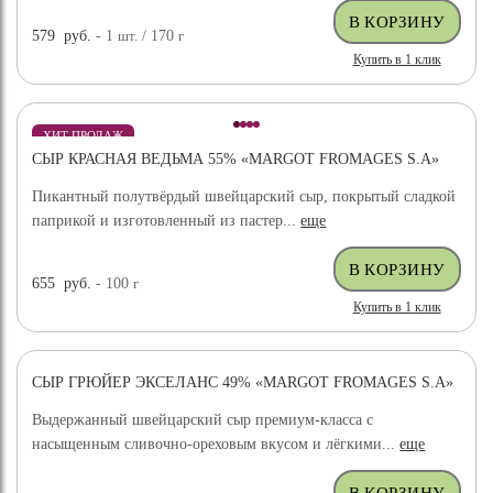
579
руб.
- 1
шт.
/ 170
г
Купить в 1 клик
ХИТ ПРОДАЖ
СЫР КРАСНАЯ ВЕДЬМА 55% «MARGOT FROMAGES S.A»
Пикантный полутвёрдый швейцарский сыр, покрытый сладкой
паприкой и изготовленный из пастер...
еще
655
руб.
- 100
г
Купить в 1 клик
СЫР ГРЮЙЕР ЭКСЕЛАНС 49% «MARGOT FROMAGES S.A»
ХИТ ПРОДАЖ
Выдержанный швейцарский сыр премиум-класса с
насыщенным сливочно-ореховым вкусом и лёгкими...
еще