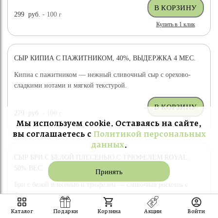
299
руб.
- 100
г
Купить в 1 клик
СЫР КИПИА С ПАЖИТНИКОМ, 40%, ВЫДЕРЖКА 4 МЕС.
Кипиа с пажитником — нежный сливочный сыр с орехово-
сладкими нотами и мягкой текстурой.
279
руб.
- 100
г
Купить в 1 клик
Мы используем cookie. Оставаясь на сайте,
вы соглашаетесь с
Политикой персональных
данных
.
CЫР БРИ С БЕЛОЙ ПЛЕСЕНЬЮ С ТРЮФЕЛЕМ ROYAL,
50% ВЕС.
Принять
Бри с белой плесенью и трюфелем — сливочная роскошь с
благородным ароматом.
Каталог
Подарки
Корзина
Акции
Войти