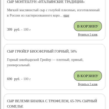
СЫР МОНТЕБЛУН «ИТАЛЬЯНСКИЕ ТРАДИЦИИ»
Мягкий маслянистый сыр с голубой плесенью, изготовленный
в России из пастеризованного коро...
еще
399
руб.
- 100
г
Купить в 1 клик
СЫР ГРЮЙЕР БИОСФЕРНЫЙ ГОРНЫЙ, 50%
Горный швейцарский Грюйер — плотный, пряный,
универсальный.
690
руб.
- 100
г
Купить в 1 клик
СЫР ВЕЛЕМИ БИАНКА С ТРЮФЕЛЕМ, 65-70% СЫРНЫЙ
ХИТ ПРОДАЖ
СОМЕЛЬЕ