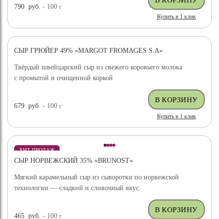
790
руб.
- 100
г
Купить в 1 клик
СЫР ГРЮЙЕР 49% «MARGOT FROMAGES S.A»
ХИТ ПРОДАЖ
Твёрдый швейцарский сыр из свежего коровьего молока
с промытой и очищенной коркой
679
руб.
- 100
г
Купить в 1 клик
ХИТ ПРОДАЖ
СЫР НОРВЕЖСКИЙ 35% «BRUNOST»
Мягкий карамельный сыр из сыворотки по норвежской
технологии — сладкий и сливочный вкус.
465
руб.
- 100
г